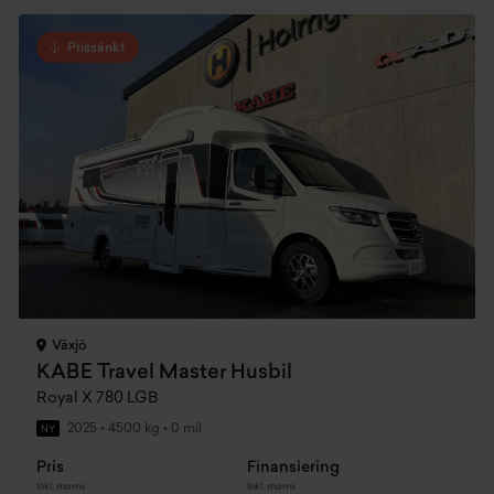
Prissänkt
Växjö
KABE Travel Master Husbil
Royal X 780 LGB
2025
•
4500 kg
•
0 mil
NY
Pris
Finansiering
Inkl. moms
Inkl. moms