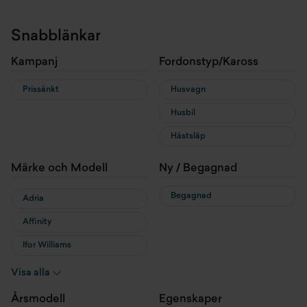
Snabblänkar
Kampanj
Fordonstyp/Kaross
Prissänkt
Husvagn
Husbil
Hästsläp
Märke och Modell
Ny / Begagnad
Begagnad
Adria
Affinity
Ifor Williams
KABE
Visa alla
Sun Living
Årsmodell
Egenskaper