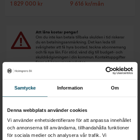
1 829 000 kr
9 616 kr/mån
Att låna kostar pengar!
Om du inte kan betala tillbaka skulden i tid riskerar
du en betalningsanmärkning. Det kan leda till
svårigheter att få hyra bostad, teckna abonnemang
och få nya lån. För stöd, vänd dig till budget- och
skuldrådgivningen i din kommun. Kontaktuppgifter
finns på
konsumentverket.se
.
Samtycke
Information
Om
Denna webbplats använder cookies
Vi använder enhetsidentifierare för att anpassa innehållet
Inget som riktigt passade?
och annonserna till användarna, tillhandahålla funktioner
STARTA EN BEVAKNING AV:
för sociala medier och analysera vår trafik. Vi