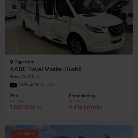
Öggestorp
KABE Travel Master Husbil
Royal X 780 LT
2025
•
4500 kg
•
0 mil
NY
Pris
Finansiering
Inkl. moms
Inkl. moms
1 829 000 kr
9 616 kr/mån
Prissänkt