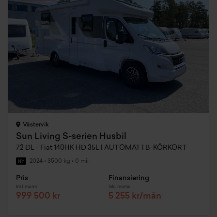
Västervik
Sun Living S-serien Husbil
72 DL - Fiat 140HK HD 35L | AUTOMAT | B-KÖRKORT
2024
•
3500 kg
•
0 mil
NY
Pris
Finansiering
Inkl. moms
Inkl. moms
999 500 kr
5 255 kr/mån