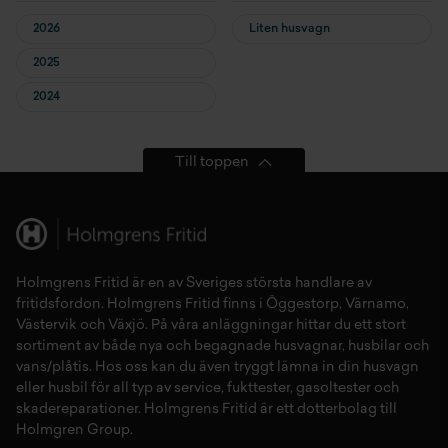
2026
Liten husvagn
2025
2024
Till toppen
Holmgrens Fritid
är en av Sveriges största handlare av
fritidsfordon
. Holmgrens Fritid finns i
Öggestorp
,
Värnamo
,
Västervik
och
Växjö
. På våra anläggningar hittar du ett stort
sortiment av både
nya
och
begagnade husvagnar
,
husbilar
och
vans/plåtis
. Hos oss kan du även tryggt lämna in din
husvagn
eller
husbil
för all typ av
service
,
fukttester
,
gasoltester
och
skadereparationer
.
Holmgrens Fritid
är ett dotterbolag till
Holmgren Group.