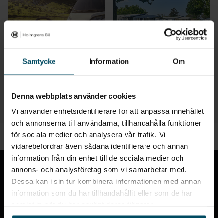
Samtycke
Information
Om
Sun Living
Kama Fritid
Denna webbplats använder cookies
Vi använder enhetsidentifierare för att anpassa innehållet
och annonserna till användarna, tillhandahålla funktioner
för sociala medier och analysera vår trafik. Vi
vidarebefordrar även sådana identifierare och annan
Till toppen
information från din enhet till de sociala medier och
annons- och analysföretag som vi samarbetar med.
Dessa kan i sin tur kombinera informationen med annan
information som du har tillhandahållit eller som de har
samlat in när du har använt deras tjänster.
Holmgrens Fritid
är en av Sveriges största handlare av
fritidsfordon
. Holmgrens Fritid finns i
Öggestorp
,
Värnamo
,