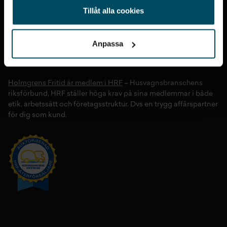
Västervik
och
Växjö
. På våra anläggningar hittar du ett stort
Tillåt alla cookies
sortiment av både
nya
och
begagnade husvagnar
,
husbilar
och
vans/plåtis
. Hos oss kan du även tryggt lämna in din
husvagn
eller
husbil
för all typ av
service
,
fukttester
,
gasoltester
och
Anpassa
skadereparationer
.
Holmgrens Fritid
är ett dotterbolag till
Holmgren Group.
Holmgrens Fritid är medlem i HRF
– Husvagnsbranschens
riksförbund, HRF ställer höga krav på sina medlemmar i både
etik, arbetssätt och företagsstruktur. Dvs en trygg affärspartner
för dig som kund.