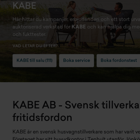
KABE
Här hittar du kampanjer, erbjudanden och ett stort urval 
auktoriserad verkstad för
KABE
och kan hjälpa dig med
och fukttester.
VAD LETAR DU EFTER?
KABE till salu
(
111
)
Boka service
Boka fordonstest
KABE AB - Svensk tillverka
fritidsfordon
KABE är en svensk husvagnstillverkare som har varit v
Företaget har sitt huvudkontor i Tenhult utanför Jönk