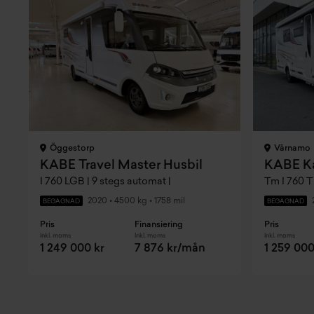
Öggestorp
Värnamo
KABE Travel Master Husbil
KABE Ka
I 760 LGB | 9 stegs automat |
Tm I 760 T
2020
•
4500 kg
•
1758 mil
BEGAGNAD
BEGAGNAD
Pris
Finansiering
Pris
Inkl. moms
Inkl. moms
Inkl. moms
1 249 000 kr
7 876 kr/mån
1 259 000