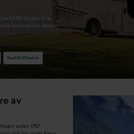
av KABE till salu. Vi är
 allt inom service, skador
Beställ tillbehör
re av
erksam sedan 1957.
öping och har under årens