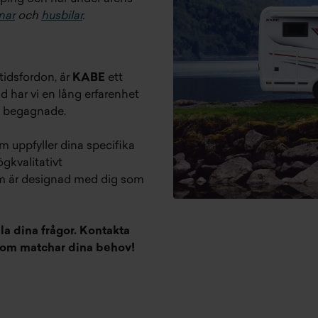
nar
och
husbilar
.
itidsfordon, är
KABE
ett
d har vi en lång erfarenhet
h begagnade.
m uppfyller dina specifika
gkvalitativt
om är designad med dig som
la dina frågor. Kontakta
 som matchar dina behov!