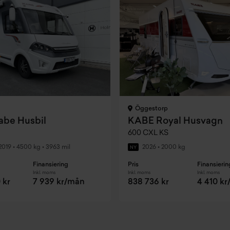
Öggestorp
be Husbil
KABE Royal Husvagn
600 CXL KS
2019
•
4500 kg
•
3963 mil
2026
•
2000 kg
NY
Finansiering
Pris
Finansierin
Inkl. moms
Inkl. moms
Inkl. moms
 kr
7 939 kr/mån
838 736 kr
4 410 k