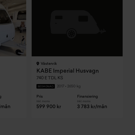
Västervik
KABE Imperial Husvagn
740 E TDL KS
2017
•
2650 kg
BEGAGNAD
g
Pris
Finansiering
P
Inkl. moms
Inkl. moms
I
r/mån
599 900 kr
3 783 kr/mån