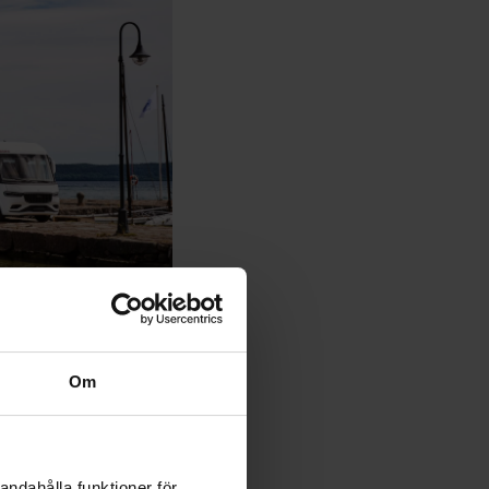
Om
andahålla funktioner för
025 KABE Husbil