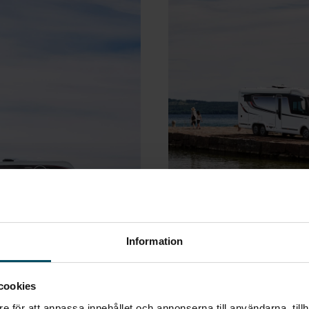
Information
cookies
e för att anpassa innehållet och annonserna till användarna, tillh
heter 2025 KABE Husvagn
Ladda ner katalog - Nyheter 2