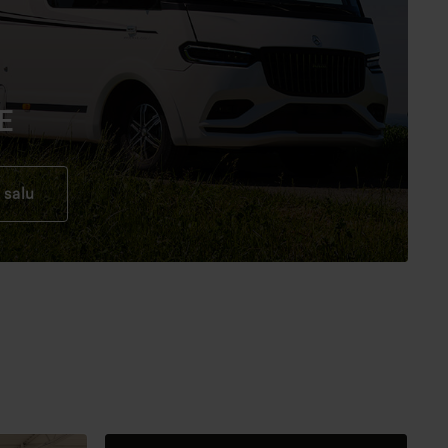
E
 salu