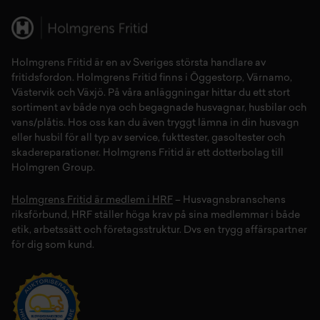
Holmgrens Fritid
är en av Sveriges största handlare av
fritidsfordon
. Holmgrens Fritid finns i
Öggestorp
,
Värnamo
,
Västervik
och
Växjö
. På våra anläggningar hittar du ett stort
sortiment av både
nya
och
begagnade husvagnar
,
husbilar
och
vans/plåtis
. Hos oss kan du även tryggt lämna in din
husvagn
eller
husbil
för all typ av
service
,
fukttester
,
gasoltester
och
skadereparationer
.
Holmgrens Fritid
är ett dotterbolag till
Holmgren Group.
Holmgrens Fritid är medlem i HRF
– Husvagnsbranschens
riksförbund, HRF ställer höga krav på sina medlemmar i både
etik, arbetssätt och företagsstruktur. Dvs en trygg affärspartner
för dig som kund.