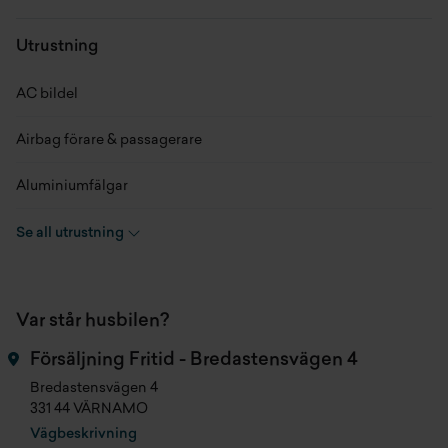
Chassinummer
ZFA25000002P76450
Utrustning
Skick
Begagnad
AC bildel
Modellår
2020
Airbag förare & passagerare
Miltal
8172 mil
Aluminiumfälgar
Kaross
Van Plåtis
Backkamera
Se all utrustning
Växellåda
Automat
Dragkrok
Drivmedel
Diesel
Var står husbilen?
Kassettoa
Hästkrafter
160 hk
Försäljning Fritid - Bredastensvägen 4
Kyl och frysfack
Bredastensvägen 4
Planlösning
Långbäddar
331 44 VÄRNAMO
Markis
Vägbeskrivning