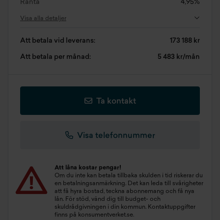
Ränta
4,95%
Visa alla detaljer
Att betala vid leverans:
173 188 kr
Att betala per månad:
5 483 kr/mån
Ta kontakt
Visa telefonnummer
Att låna kostar pengar!
Om du inte kan betala tillbaka skulden i tid riskerar du
en betalningsanmärkning. Det kan leda till svårigheter
att få hyra bostad, teckna abonnemang och få nya
lån. För stöd, vänd dig till budget- och
skuldrådgivningen i din kommun. Kontaktuppgifter
finns på
konsumentverket.se
.