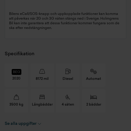
Bilens eCall/SOS-knapp och uppkopplade funktioner kan komma
att påverkas när 2G och 3G näten stängs ned i Sverige. Holmgrens
Bil kan inte garantera att dessa funktioner kommer fungera som de
ska efter nedstängningen.
Specifikation
BEG
2020
8172 mil
Diesel
Automat
3500 kg
Långbäddar
4 säten
2 bäddar
Se alla uppgifter
Registreringsnummer
SWC76Y