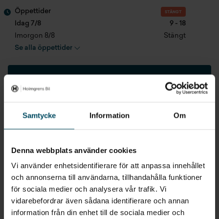
Antal säten
4 st
Myggnätsdörr
Öppettider
STÄNGT
Antal bäddar
2 st
Idag 7/8
9 - 18
Solcell
Imorgon 8/8
Stängt
Registreringsdatum
2020-11-28
Se alla öppettider
Truma luftburen värme
Senast besiktad
2025-12-17
Farthållare
037-
XX XX XX
Fordonsskatt
5 058 kr/år
Pilotstolar
Kontakta oss
Längd
636 cm
Samtycke
Information
Om
Bredd
205 cm
Gå till avdelningen
Denna webbplats använder cookies
Höjd
260 cm
Vi använder enhetsidentifierare för att anpassa innehållet
och annonserna till användarna, tillhandahålla funktioner
Ge ditt omdöme
Totalvikt
3500 kg
för sociala medier och analysera vår trafik. Vi
vidarebefordrar även sådana identifierare och annan
Tjänstevikt
3110 kg
information från din enhet till de sociala medier och