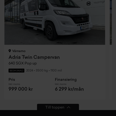
Värnamo
Adria Twin Campervan
640 SGX Pop up
2024
•
3500 kg
•
1100 mil
BEGAGNAD
Pris
Finansiering
P
Inkl. moms
Inkl. moms
I
999 000 kr
6 299 kr/mån
Till toppen