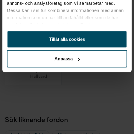
annons- och analysföretag som vi samarbetar med.
Lastkapacitet
390 kg
Säljare på avdelningen
Dessa kan i sin tur kombinera informationen med annan
information som du har tillhandahållit eller som de har
samlat in när du har använt deras tjänster.
Maria Ekholm
Martin
Servicerådgivare/Säljare
Ekholm
Tillåt alla cookies
Platschef
Walter
Anpassa
Forsmyr
Säljare och
Hallvärd
Sök liknande fordon