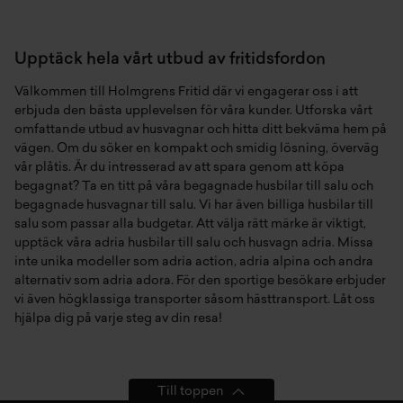
Unica
Upptäck hela vårt utbud av fritidsfordon
Välkommen till Holmgrens Fritid där vi engagerar oss i att
erbjuda den bästa upplevelsen för våra kunder. Utforska vårt
omfattande utbud av
husvagnar
och hitta ditt bekväma hem på
vägen. Om du söker en kompakt och smidig lösning, överväg
vår
plåtis
. Är du intresserad av att spara genom att köpa
begagnat? Ta en titt på våra
begagnade husbilar till salu
och
begagnade husvagnar till salu
. Vi har även
billiga husbilar till
salu
som passar alla budgetar. Att välja rätt märke är viktigt,
upptäck våra
adria husbilar till salu
och
husvagn adria
. Missa
inte unika modeller som
adria action
,
adria alpina
och
andra
alternativ som adria adora
. För den sportige besökare erbjuder
vi även högklassiga transporter såsom
hästtransport
. Låt oss
hjälpa dig på varje steg av din resa!
Till toppen