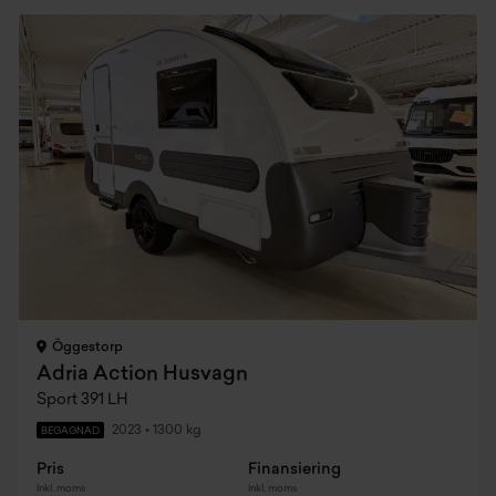
Öggestorp
Adria Action Husvagn
Sport 391 LH
2023
•
1300 kg
BEGAGNAD
Pris
Finansiering
Inkl. moms
Inkl. moms