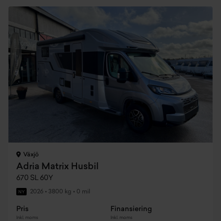
Växjö
Adria Matrix Husbil
670 SL 60Y
2026
•
3800 kg
•
0 mil
NY
Pris
Finansiering
Inkl. moms
Inkl. moms