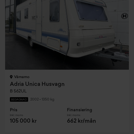
Värnamo
Adria Unica Husvagn
B 562UL
2002
•
1350 kg
BEGAGNAD
Pris
Finansiering
Inkl. moms
Inkl. moms
105 000 kr
662 kr/mån