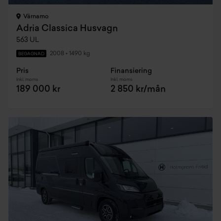
Värnamo
Adria Classica Husvagn
563 UL
2008
•
1490 kg
BEGAGNAD
Pris
Finansiering
Inkl. moms
Inkl. moms
189 000 kr
2 850 kr/mån