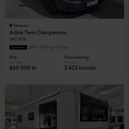
Värnamo
Adria Twin Campervan
640 SGX
2020
•
3500 kg
•
8172 mil
BEGAGNAD
Pris
Finansiering
Inkl. moms
Inkl. moms
860 000 kr
5 423 kr/mån