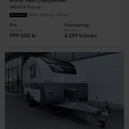
Adria Twin Campervan
640 SGX Pop up
2024
•
3500 kg
•
1100 mil
BEGAGNAD
Pris
Finansiering
Inkl. moms
Inkl. moms
999 000 kr
6 299 kr/mån