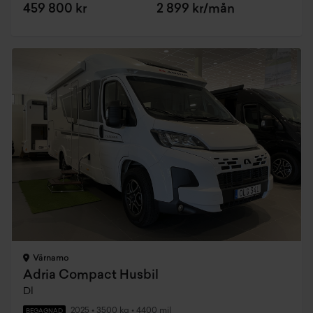
459 800 kr
2 899 kr/mån
Värnamo
Adria Compact Husbil
Dl
2025
•
3500 kg
•
4400 mil
BEGAGNAD