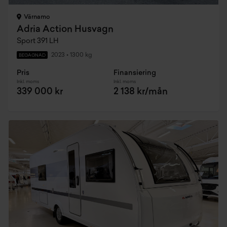
Värnamo
Adria Action Husvagn
Sport 391 LH
2023
•
1300 kg
BEGAGNAD
Pris
Finansiering
Inkl. moms
Inkl. moms
339 000 kr
2 138 kr/mån