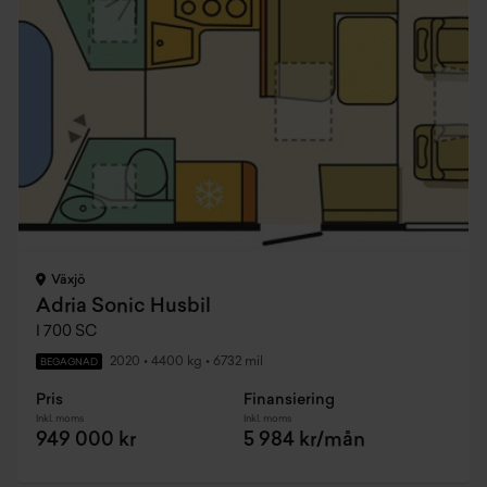
Växjö
Adria Sonic Husbil
I 700 SC
2020
•
4400 kg
•
6732 mil
BEGAGNAD
Pris
Finansiering
Inkl. moms
Inkl. moms
949 000 kr
5 984 kr/mån