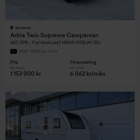
Värnamo
Adria Twin Supreme Campervan
600 SPB - Fiat MultiJet3 140HP (103kW) 35L
2026
•
3500 kg
•
0 mil
NY
Pris
Finansiering
Inkl. moms
Inkl. moms
1 153 000 kr
6 062 kr/mån