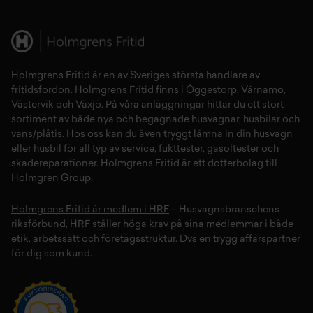
Holmgrens Fritid
är en av Sveriges största handlare av
fritidsfordon
. Holmgrens Fritid finns i
Öggestorp
,
Värnamo
,
Västervik
och
Växjö
. På våra anläggningar hittar du ett stort
sortiment av både
nya
och
begagnade husvagnar
,
husbilar
och
vans/plåtis
. Hos oss kan du även tryggt lämna in din
husvagn
eller
husbil
för all typ av
service
,
fukttester
,
gasoltester
och
skadereparationer
.
Holmgrens Fritid
är ett dotterbolag till
Holmgren Group.
Holmgrens Fritid är medlem i HRF
– Husvagnsbranschens
riksförbund, HRF ställer höga krav på sina medlemmar i både
etik, arbetssätt och företagsstruktur. Dvs en trygg affärspartner
för dig som kund.