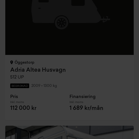
Öggestorp
Adria Altea Husvagn
512 UP
2009
•
1300 kg
BEGAGNAD
Pris
Finansiering
Inkl. moms
Inkl. moms
112 000 kr
1 689 kr/mån