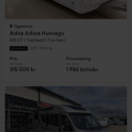
Öggestorp
Adria Adora Husvagn
613 UT | Tvärbädd | Toa bak |
2021
•
1900 kg
BEGAGNAD
Pris
Finansiering
Inkl. moms
Inkl. moms
315 000 kr
1 986 kr/mån