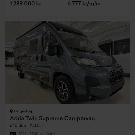
1 289 000 kr
6 777 kr/mån
Öggestorp
Adria Twin Supreme Campervan
640 SLB | ALDE |
2026
•
3500 kg
•
0 mil
NY