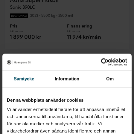
Adria Super Husbil
Sonic 890LC
2023
•
5500 kg
•
2500 mil
BEGAGNAD
Pris
Finansiering
Inkl. moms
Inkl. moms
1 899 000 kr
11 974 kr/mån
Prissänkt
Samtycke
Information
Om
Denna webbplats använder cookies
Vi använder enhetsidentifierare för att anpassa innehållet
och annonserna till användarna, tillhandahålla funktioner
för sociala medier och analysera vår trafik. Vi
vidarebefordrar även sådana identifierare och annan