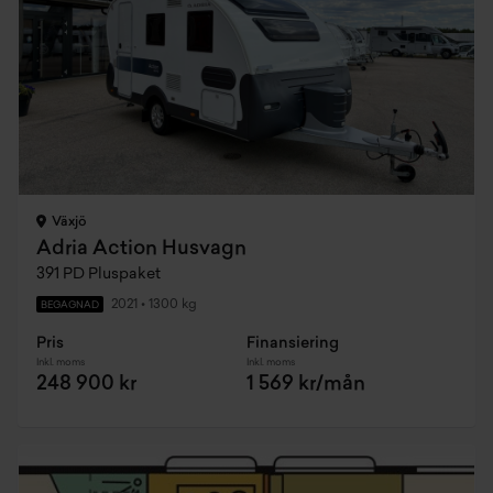
Växjö
Adria Action Husvagn
391 PD Pluspaket
2021
•
1300 kg
BEGAGNAD
Pris
Finansiering
Inkl. moms
Inkl. moms
248 900 kr
1 569 kr/mån