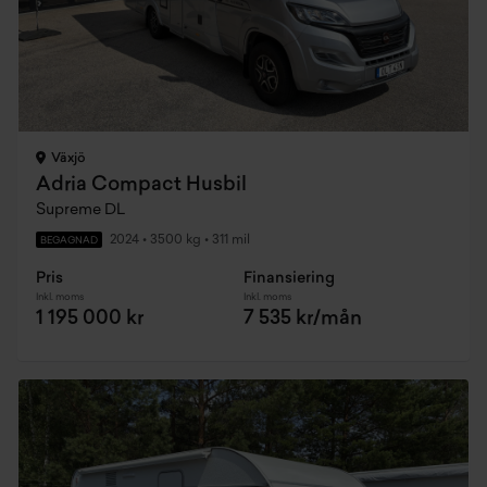
Växjö
Adria Compact Husbil
Supreme DL
2024
•
3500 kg
•
311 mil
BEGAGNAD
Pris
Finansiering
Inkl. moms
Inkl. moms
1 195 000 kr
7 535 kr/mån