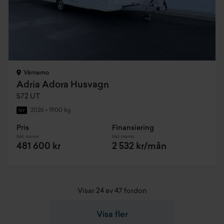
Värnamo
Adria Adora Husvagn
572 UT
2026
•
1900 kg
NY
Pris
Finansiering
Inkl. moms
Inkl. moms
481 600 kr
2 532 kr/mån
Visar 24 av 47 fordon
Visa fler