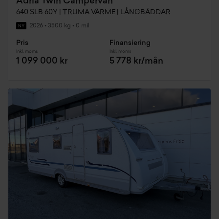
Adria Twin Campervan
640 SLB 60Y | TRUMA VÄRME | LÅNGBÄDDAR
2026
•
3500 kg
•
0 mil
NY
Pris
Finansiering
Inkl. moms
Inkl. moms
1 099 000 kr
5 778 kr/mån