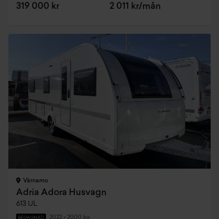
319 000 kr
2 011 kr/mån
Värnamo
Adria Adora Husvagn
613 UL
2022
•
2000 kg
BEGAGNAD