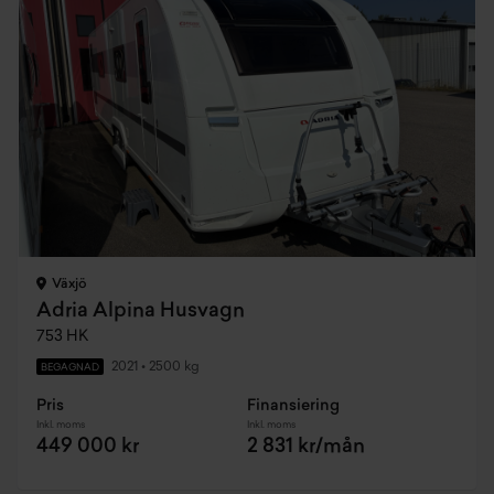
Växjö
Adria Alpina Husvagn
753 HK
2021
•
2500 kg
BEGAGNAD
Pris
Finansiering
Inkl. moms
Inkl. moms
449 000 kr
2 831 kr/mån