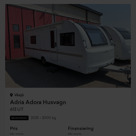
Växjö
Adria Adora Husvagn
613 UT
2025
•
2000 kg
BEGAGNAD
Pris
Finansiering
Inkl. moms
Inkl. moms