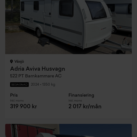
Växjö
Adria Aviva Husvagn
522 PT Barnkammare AC
2024
•
1350 kg
BEGAGNAD
Pris
Finansiering
Inkl. moms
Inkl. moms
319 900 kr
2 017 kr/mån