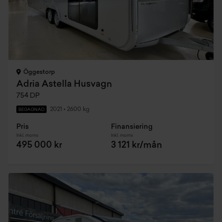
Öggestorp
Adria Astella Husvagn
754 DP
2021
•
2600 kg
BEGAGNAD
Pris
Finansiering
Inkl. moms
Inkl. moms
495 000 kr
3 121 kr/mån