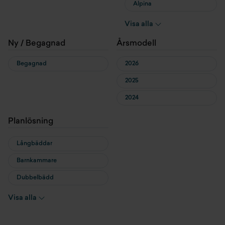
Alpina
Altea
Visa alla
Astella
Ny / Begagnad
Årsmodell
Aviva
Begagnad
2026
Classica
2025
Compact
2024
Coral
Planlösning
Matrix
Sonic
Långbäddar
Super
Barnkammare
Supersonic
Dubbelbädd
Twin
Queenbed
Visa alla
Twin Supreme
Fransk säng