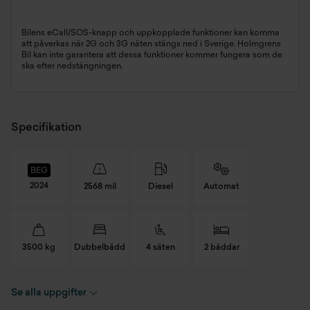
Bilens eCall/SOS-knapp och uppkopplade funktioner kan komma
att påverkas när 2G och 3G näten stängs ned i Sverige. Holmgrens
Bil kan inte garantera att dessa funktioner kommer fungera som de
ska efter nedstängningen.
Specifikation
BEG
2024
2568 mil
Diesel
Automat
3500 kg
Dubbelbädd
4 säten
2 bäddar
Se alla uppgifter
Registreringsnummer
ZWE451