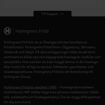
Till toppen
Holmgrens Fritid
är en av Sveriges största handlare av
fritidsfordon
. Holmgrens Fritid finns i
Öggestorp
,
Värnamo
,
Västervik
och
Växjö
. På våra anläggningar hittar du ett stort
sortiment av både
nya
och
begagnade husvagnar
,
husbilar
och
vans/plåtis
. Hos oss kan du även tryggt lämna in din
husvagn
eller
husbil
för all typ av
service
,
fukttester
,
gasoltester
och
skadereparationer
.
Holmgrens Fritid
är ett dotterbolag till
Holmgren Group.
Holmgrens Fritid är medlem i HRF
– Husvagnsbranschens
riksförbund, HRF ställer höga krav på sina medlemmar i både
etik, arbetssätt och företagsstruktur. Dvs en trygg affärspartner
för dig som kund.