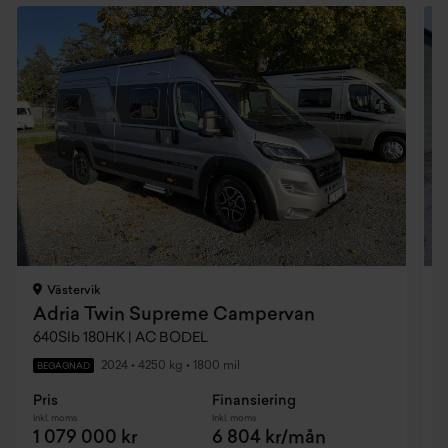
Västervik
Adria Twin Supreme Campervan
640Slb 180HK | AC BODEL
6
2024
•
4250 kg
•
1800 mil
BEGAGNAD
Pris
Finansiering
P
Inkl. moms
Inkl. moms
I
1 079 000 kr
6 804 kr/mån