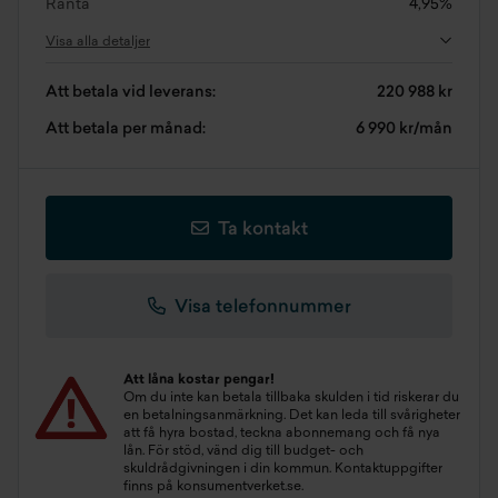
Ränta
4,95%
Visa alla detaljer
Att betala vid leverans:
220 988 kr
Att betala per månad:
6 990 kr/mån
Ta kontakt
Visa telefonnummer
Att låna kostar pengar!
Om du inte kan betala tillbaka skulden i tid riskerar du
en betalningsanmärkning. Det kan leda till svårigheter
att få hyra bostad, teckna abonnemang och få nya
lån. För stöd, vänd dig till budget- och
skuldrådgivningen i din kommun. Kontaktuppgifter
finns på
konsumentverket.se
.