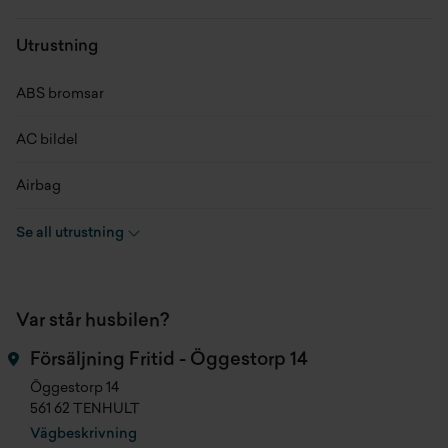
Chassinummer
ZFA25000002Y46506
Utrustning
Skick
Begagnad
ABS bromsar
Modellår
2024
AC bildel
Miltal
2568 mil
Airbag
Kaross
Van Plåtis
Aluminiumfälgar
Se all utrustning
Motor
2.2l EURO6
Automat
Växellåda
Automat
Var står husbilen?
Backkamera
Drivmedel
Diesel
Försäljning Fritid - Öggestorp 14
Centrallås
Öggestorp 14
Hästkrafter
140 hk
561 62 TENHULT
Elhissar
Vägbeskrivning