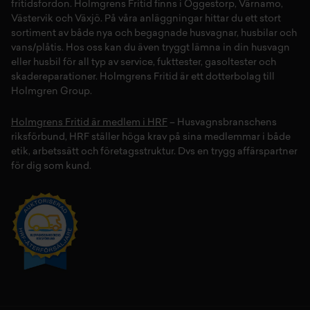
fritidsfordon
. Holmgrens Fritid finns i
Öggestorp
,
Värnamo
,
Västervik
och
Växjö
. På våra anläggningar hittar du ett stort
sortiment av både
nya
och
begagnade husvagnar
,
husbilar
och
vans/plåtis
. Hos oss kan du även tryggt lämna in din
husvagn
eller
husbil
för all typ av
service
,
fukttester
,
gasoltester
och
skadereparationer
.
Holmgrens Fritid
är ett dotterbolag till
Holmgren Group.
Holmgrens Fritid är medlem i HRF
– Husvagnsbranschens
riksförbund, HRF ställer höga krav på sina medlemmar i både
etik, arbetssätt och företagsstruktur. Dvs en trygg affärspartner
för dig som kund.