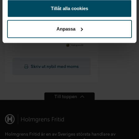
Tillåt alla cookies
Anpassa
Skriv ut nybil med moms
Till toppen
Holmgrens Fritid
är en av Sveriges största handlare av