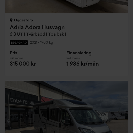
Öggestorp
Adria Adora Husvagn
613 UT | Tvärbädd | Toa bak |
2021
•
1900 kg
BEGAGNAD
Pris
Finansiering
Inkl. moms
Inkl. moms
315 000 kr
1 986 kr/mån