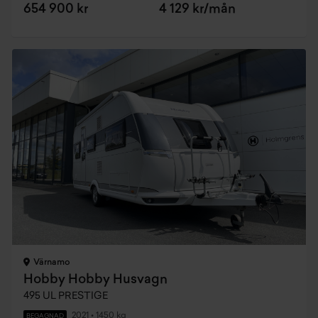
654 900 kr
4 129 kr/mån
Värnamo
Hobby Hobby Husvagn
495 UL PRESTIGE
2021
•
1450 kg
BEGAGNAD