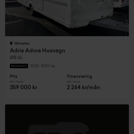
Värnamo
Adria Adora Husvagn
613 UL
2022
•
2000 kg
BEGAGNAD
Pris
Finansiering
Inkl. moms
Inkl. moms
359 000 kr
2 264 kr/mån