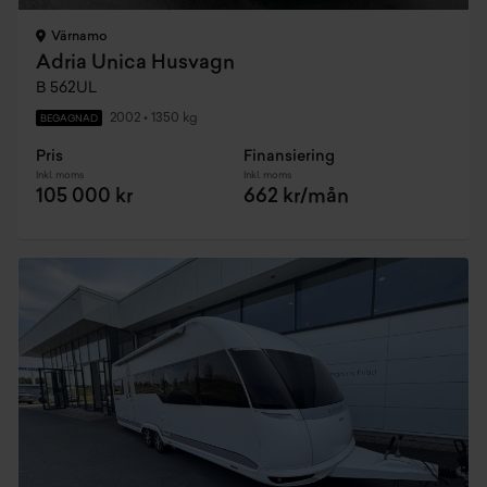
Värnamo
Adria Unica Husvagn
B 562UL
2002
•
1350 kg
BEGAGNAD
Pris
Finansiering
Inkl. moms
Inkl. moms
105 000 kr
662 kr/mån