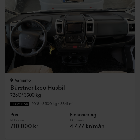
Värnamo
Bürstner Ixeo Husbil
726G/ 3500 kg
2018
•
3500 kg
•
3841 mil
BEGAGNAD
Pris
Finansiering
Inkl. moms
Inkl. moms
710 000 kr
4 477 kr/mån