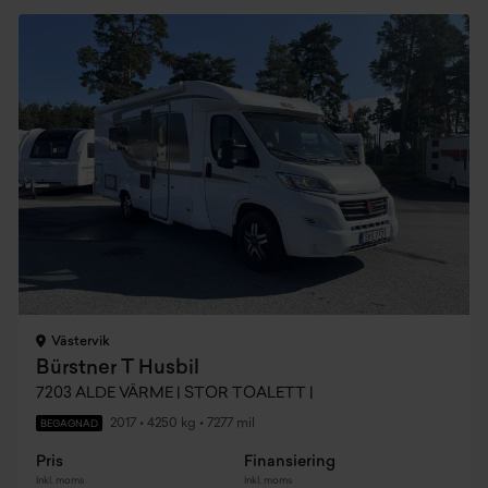
Västervik
Bürstner T Husbil
7203 ALDE VÄRME | STOR TOALETT |
2017
•
4250 kg
•
7277 mil
BEGAGNAD
Pris
Finansiering
Inkl. moms
Inkl. moms