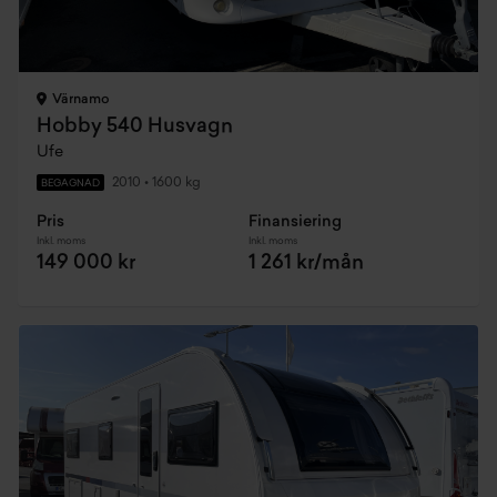
Värnamo
Hobby 540 Husvagn
Ufe
2010
•
1600 kg
BEGAGNAD
Pris
Finansiering
Inkl. moms
Inkl. moms
149 000 kr
1 261 kr/mån