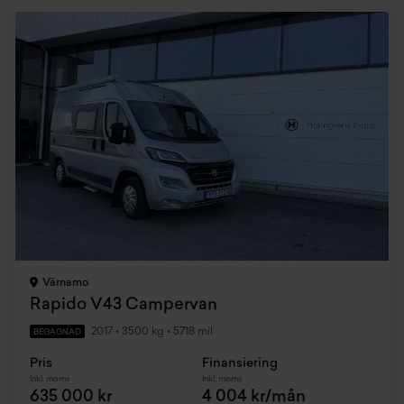
Värnamo
Rapido V43 Campervan
2017
•
3500 kg
•
5718 mil
BEGAGNAD
Pris
Finansiering
Inkl. moms
Inkl. moms
635 000 kr
4 004 kr/mån