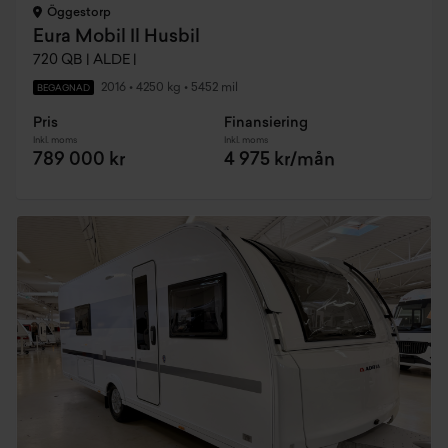
Öggestorp
Eura Mobil Il Husbil
720 QB | ALDE |
2016
•
4250 kg
•
5452 mil
BEGAGNAD
Pris
Finansiering
Inkl. moms
Inkl. moms
789 000 kr
4 975 kr/mån