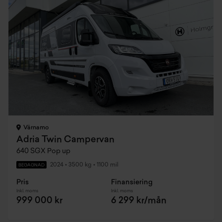
Värnamo
Adria Twin Campervan
640 SGX Pop up
2024
•
3500 kg
•
1100 mil
BEGAGNAD
Pris
Finansiering
Inkl. moms
Inkl. moms
999 000 kr
6 299 kr/mån