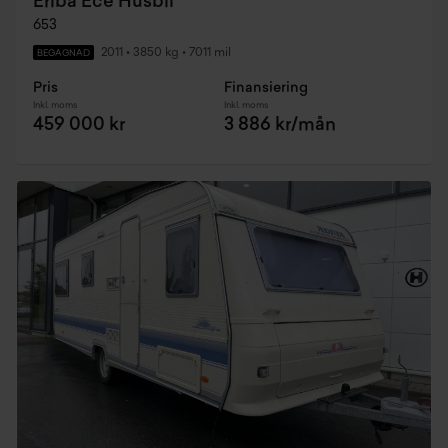
Eriba Ece Husbil
653
2011
•
3850 kg
•
7011 mil
BEGAGNAD
Pris
Finansiering
Inkl. moms
Inkl. moms
459 000 kr
3 886 kr/mån