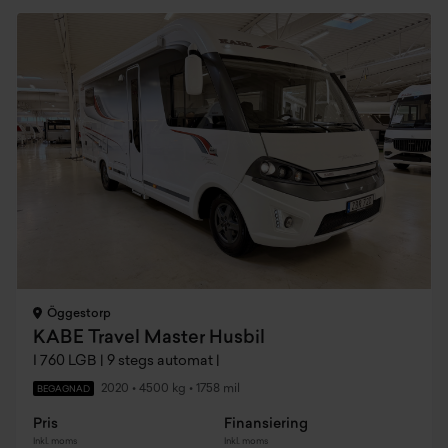
Öggestorp
KABE Travel Master Husbil
I 760 LGB | 9 stegs automat |
2020
•
4500 kg
•
1758 mil
BEGAGNAD
Pris
Finansiering
Inkl. moms
Inkl. moms