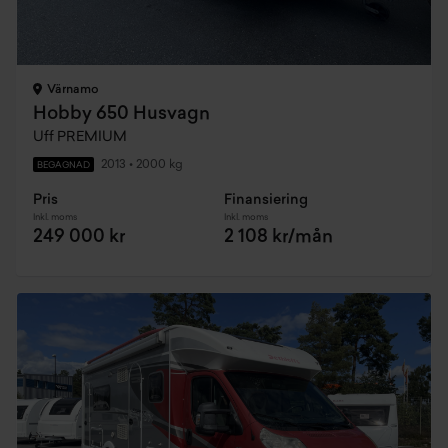
Värnamo
Hobby 650 Husvagn
Uff PREMIUM
2013
•
2000 kg
BEGAGNAD
Pris
Finansiering
Inkl. moms
Inkl. moms
249 000 kr
2 108 kr/mån