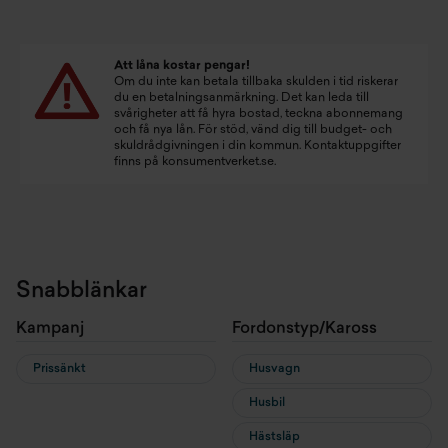
Att låna kostar pengar!
Om du inte kan betala tillbaka skulden i tid riskerar
du en betalningsanmärkning. Det kan leda till
svårigheter att få hyra bostad, teckna abonnemang
och få nya lån. För stöd, vänd dig till budget- och
skuldrådgivningen i din kommun. Kontaktuppgifter
finns på
konsumentverket.se
.
Snabblänkar
Kampanj
Fordonstyp/Kaross
Prissänkt
Husvagn
Husbil
Hästsläp