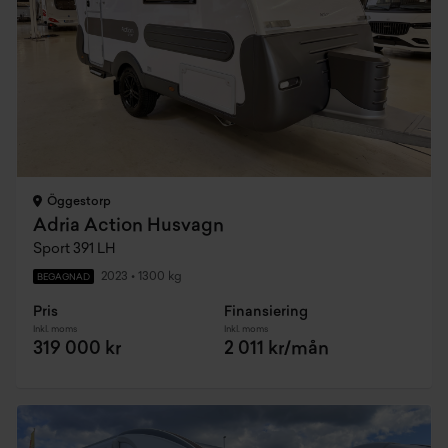
Öggestorp
Adria Action Husvagn
Sport 391 LH
2023
•
1300 kg
BEGAGNAD
Pris
Finansiering
Inkl. moms
Inkl. moms
319 000 kr
2 011 kr/mån