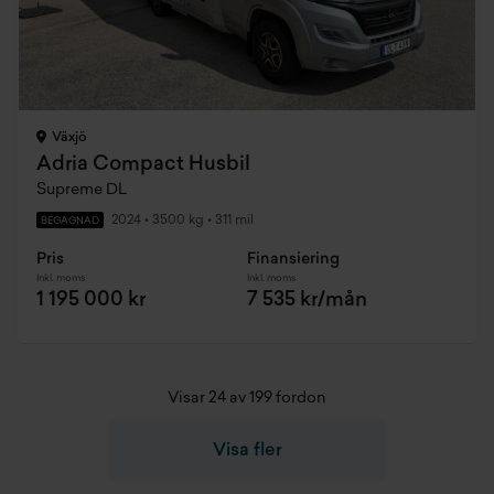
Växjö
Adria Compact Husbil
Supreme DL
2024
•
3500 kg
•
311 mil
BEGAGNAD
Pris
Finansiering
Inkl. moms
Inkl. moms
1 195 000 kr
7 535 kr/mån
Visar 24 av 199 fordon
Visa fler