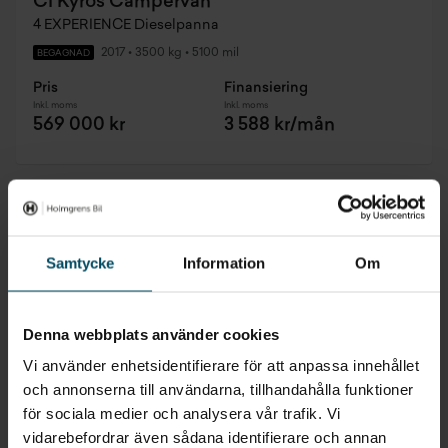
CI Kyros Campervan
4 EXPERIENCE Dieselpanna
2017
•
3500 kg
•
5100 mil
BEGAGNAD
Pris
Finansiering
Inkl. moms
Inkl. moms
569 000 kr
3 588 kr/mån
Samtycke
Information
Om
Denna webbplats använder cookies
Vi använder enhetsidentifierare för att anpassa innehållet
och annonserna till användarna, tillhandahålla funktioner
för sociala medier och analysera vår trafik. Vi
vidarebefordrar även sådana identifierare och annan