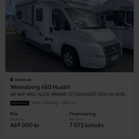
Västervik
Weinsberg 650 Husbil
Mf IMP. R55 | ALDE VÄRME | STORA MOTORN | B-KÖRKORT
2009
•
3500 kg
•
7750 mil
BEGAGNAD
Pris
Finansiering
Inkl. moms
Inkl. moms
469 000 kr
7 072 kr/mån