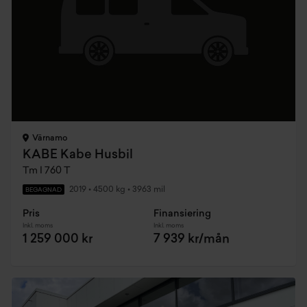
Värnamo
KABE Kabe Husbil
Tm I 760 T
2019
•
4500 kg
•
3963 mil
BEGAGNAD
Pris
Finansiering
Inkl. moms
Inkl. moms
1 259 000 kr
7 939 kr/mån