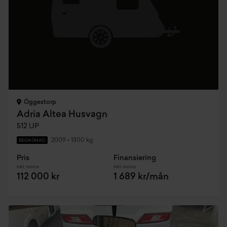
Öggestorp
Adria Altea Husvagn
512 UP
2009
•
1300 kg
BEGAGNAD
Pris
Finansiering
Inkl. moms
Inkl. moms
112 000 kr
1 689 kr/mån