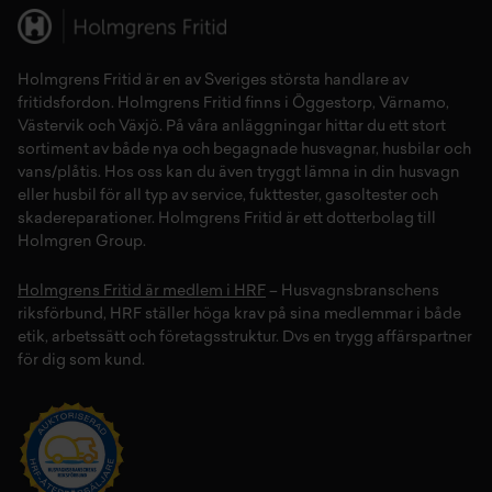
Holmgrens Fritid
är en av Sveriges största handlare av
fritidsfordon
. Holmgrens Fritid finns i
Öggestorp
,
Värnamo
,
Västervik
och
Växjö
. På våra anläggningar hittar du ett stort
sortiment av både
nya
och
begagnade husvagnar
,
husbilar
och
vans/plåtis
. Hos oss kan du även tryggt lämna in din
husvagn
eller
husbil
för all typ av
service
,
fukttester
,
gasoltester
och
skadereparationer
.
Holmgrens Fritid
är ett dotterbolag till
Holmgren Group.
Holmgrens Fritid är medlem i HRF
– Husvagnsbranschens
riksförbund, HRF ställer höga krav på sina medlemmar i både
etik, arbetssätt och företagsstruktur. Dvs en trygg affärspartner
för dig som kund.