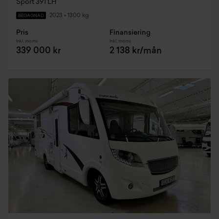
Sport 391 LH
2023
•
1300 kg
BEGAGNAD
Pris
Finansiering
Inkl. moms
Inkl. moms
339 000 kr
2 138 kr/mån