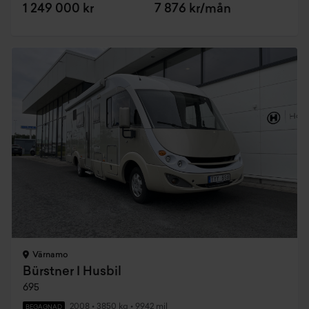
1 249 000 kr
7 876 kr/mån
Värnamo
Bürstner I Husbil
695
2008
•
3850 kg
•
9942 mil
BEGAGNAD