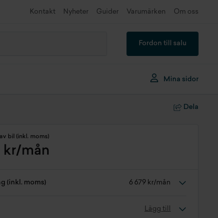
Kontakt
Nyheter
Guider
Varumärken
Om oss
Fordon till salu
Mina sidor
Dela
av bil (inkl. moms)
9 kr/mån
ng (inkl. moms)
6 679 kr/mån
Lägg till