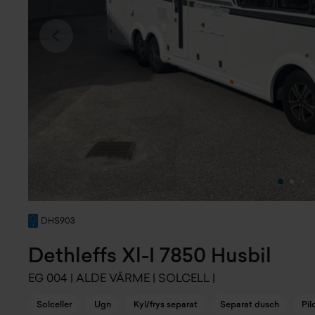
DHS903
Dethleffs Xl-I 7850 Husbil
EG 004 | ALDE VÄRME | SOLCELL |
Solceller
Ugn
Kyl/frys separat
Separat dusch
Pil