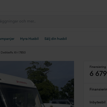
ampanjer
Hyra Husbil
Sälj din husbil
Dethleffs Xl-I 7850
Finansiering 
6 67
Finansieri
Inbytesbil