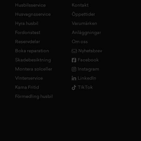
Husbilsservice
Kontakt
r
Husvagnsservice
Öppettider
Hyra husbil
Varumärken
Fordonstest
Anläggningar
Reservdelar
Om oss
Boka reparation
Nyhetsbrev
Skadebesiktning
Facebook
Montera solceller
Instagram
Vinterservice
LinkedIn
Kama Fritid
TikTok
Förmedling husbil