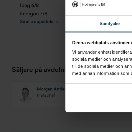
Idag 6/8
7 - 18
Gångmattor
TV
Imorgon 7/8
7 - 18
Se alla öppettider
Samtycke
Instruktionsbok
Ut
Kassettoa
Ug
Denna webbplats använder 
Vi använder enhetsidentifierar
sociala medier och analysera 
till de sociala medier och a
Säljare på avdelningen
med annan information som du 
Morgan Andersson
Platschef