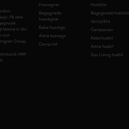
Husvagnar
Husbilar
fordon
.
Begagnade
Begagnade husbila
äxjö
. På våra
husvagnar
Van/plåtis
gagnade
Kabe husvagn
gt lämna in din
Campervan
r
och
Adria husvagn
Kabe husbil
olmgren Group.
Camp-let
Adria husbil
sförbund, HRF
Sun Living husbil
ch