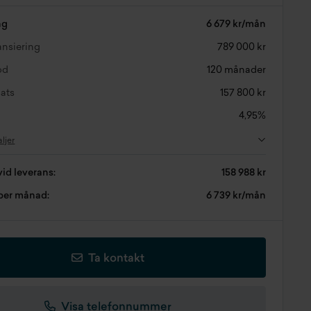
ng
6 679 kr/mån
nansiering
789 000 kr
od
120 månader
ats
157 800 kr
4,95%
aljer
vid leverans:
158 988 kr
 per månad:
6 739 kr/mån
Ta kontakt
Visa telefonnummer