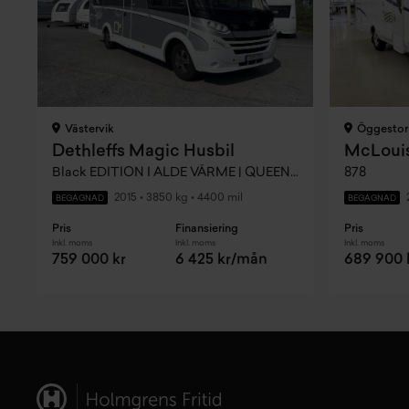
Västervik
Öggestor
Dethleffs Magic Husbil
McLouis
Black EDITION I ALDE VÄRME | QUEENSBED
878
2015
•
3850 kg
•
4400 mil
BEGAGNAD
BEGAGNAD
Pris
Finansiering
Pris
Inkl. moms
Inkl. moms
Inkl. moms
759 000 kr
6 425 kr/mån
689 900 