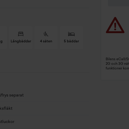
kg
Långbäddar
4 säten
5 bäddar
Bilens eCall/
2G och 3G näte
anlösning
Långbäddar
funktioner ko
tal säten
4 st
tal bäddar
5 st
/frys separat
rdonsskatt
7 724 kr/år
ksfläkt
ngd
842 cm
stluckor