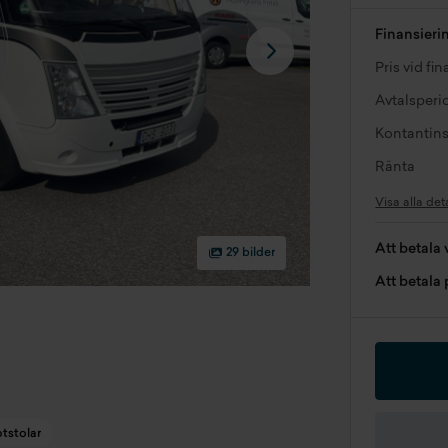
Finansieri
Pris vid fi
Avtalsperi
Kontantins
Ränta
Visa alla det
Att betala 
29 bilder
Att betala
otstolar