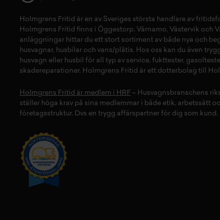
Holmgrens Fritid
är en av Sveriges största handlare av
fritids
Holmgrens Fritid finns i
Öggestorp
,
Värnamo
,
Västervik
och
V
anläggningar hittar du ett stort sortiment av både
nya
och
be
husvagnar
,
husbilar
och
vans/plåtis
. Hos oss kan du även tryg
husvagn
eller
husbil
för all typ av
service
,
fukttester
,
gasolteste
skadereparationer
.
Holmgrens Fritid
är ett dotterbolag till H
Holmgrens Fritid är medlem i HRF
– Husvagnsbranschens rik
ställer höga krav på sina medlemmar i både etik, arbetssätt o
företagsstruktur. Dvs en trygg affärspartner för dig som kund.