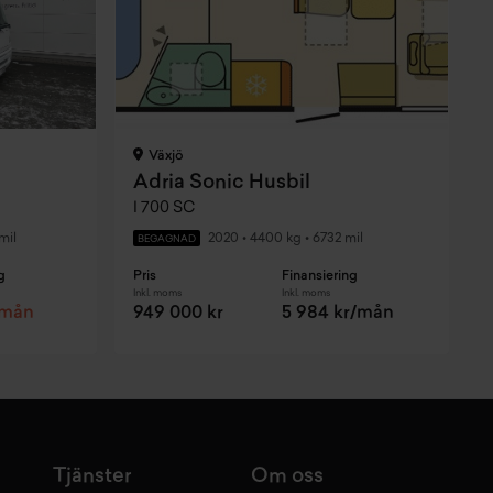
Växjö
Adria Sonic Husbil
I 700 SC
mil
2020
•
4400 kg
•
6732 mil
BEGAGNAD
g
Pris
Finansiering
P
Inkl. moms
Inkl. moms
I
/mån
949 000 kr
5 984 kr/mån
Tjänster
Om oss