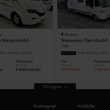
p
Värnamo
 Nevis Husbil
Niesmann Flair Husbil
7100
2014
•
4250 kg
•
8767 mil
1998
•
4500 kg
•
12000 
BEGAGNAD
Finansiering
Pris
Finansierin
Inkl. moms
Inkl. moms
Inkl. moms
kr
5 840 kr/mån
299 900 kr
1 891 kr
Till toppen
Husvagnar
Husbilar