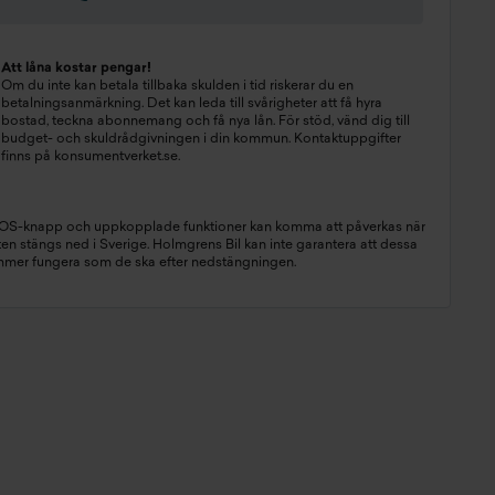
Att låna kostar pengar!
Om du inte kan betala tillbaka skulden i tid riskerar du en
betalningsanmärkning. Det kan leda till svårigheter att få hyra
bostad, teckna abonnemang och få nya lån. För stöd, vänd dig till
budget- och skuldrådgivningen i din kommun. Kontaktuppgifter
finns på
konsumentverket.se
.
SOS-knapp och uppkopplade funktioner kan komma att påverkas när
n stängs ned i Sverige. Holmgrens Bil kan inte garantera att dessa
mmer fungera som de ska efter nedstängningen.