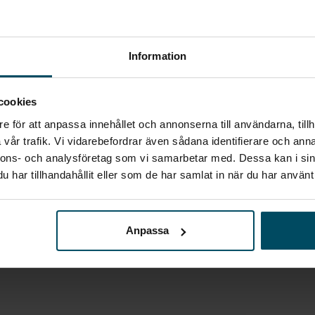
Gå till avdelningen
-fäste
Information
vändigt gasoluttag
Ge ditt omdöme
n
cookies
e för att anpassa innehållet och annonserna till användarna, tillh
vår trafik. Vi vidarebefordrar även sådana identifierare och anna
nnons- och analysföretag som vi samarbetar med. Dessa kan i sin
har tillhandahållit eller som de har samlat in när du har använt 
Tobias Persson
Säljare
Anpassa