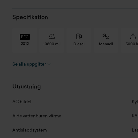
Specifikation
BEG
2012
10800 mil
Diesel
Manuell
5000 
Se alla uppgifter
Registreringsnummer
DHS903
Pl
Chassinummer
ZFA25000002121582
An
Utrustning
Skick
Begagnad
An
AC bildel
Kyl
Modellår
2012
Fo
Alde vattenburen värme
Kö
Miltal
10800 mil
Lä
Antisladdsystem
La