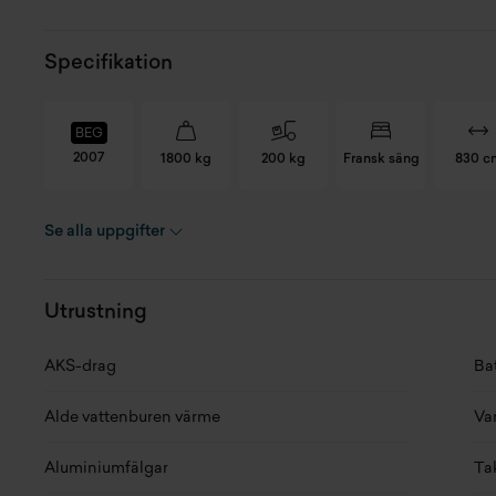
Specifikation
BEG
2007
1800 kg
200 kg
Fransk säng
830 c
Se alla uppgifter
Registreringsnummer
NPN398
Se
Chassinummer
WHB27H22R0F734730
Fo
Utrustning
Skick
Begagnad
Lä
AKS-drag
Bat
Modellår
2007
Br
Alde vattenburen värme
Va
Kaross
2-axl
Hö
Aluminiumfälgar
Ta