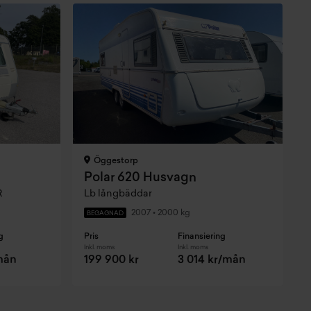
Öggestorp
Polar 620 Husvagn
R
Lb långbäddar
2007
•
2000 kg
BEGAGNAD
g
Pris
Finansiering
P
Inkl. moms
Inkl. moms
I
mån
199 900 kr
3 014 kr/mån