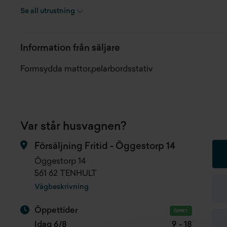
Planlösning
Fransk säng
To
Se all utrustning
Antal bäddar
4 st
Tj
Information från säljare
Registreringsdatum
2008-08-21
La
Formsydda mattor,pelarbordsstativ
Var står husvagnen?
Försäljning Fritid - Öggestorp 14
Öggestorp 14
561 62 TENHULT
Vägbeskrivning
Öppettider
ÖPPET
Idag 6/8
9 - 18