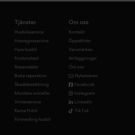
Tjänster
Om oss
Husbilsservice
Kontakt
r
Husvagnsservice
Öppettider
Hyra husbil
Varumärken
Fordonstest
Anläggningar
Reservdelar
Om oss
Boka reparation
Nyhetsbrev
Skadebesiktning
Facebook
Montera solceller
Instagram
Vinterservice
LinkedIn
Kama Fritid
TikTok
Förmedling husbil