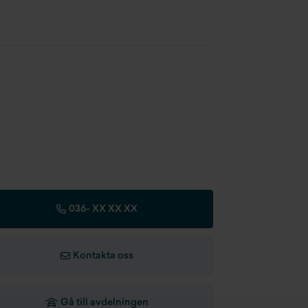
talvikt
1800 kg
änstevikt
1600 kg
stkapacitet
200 kg
036-
XX XX XX
Kontakta oss
Gå till avdelningen