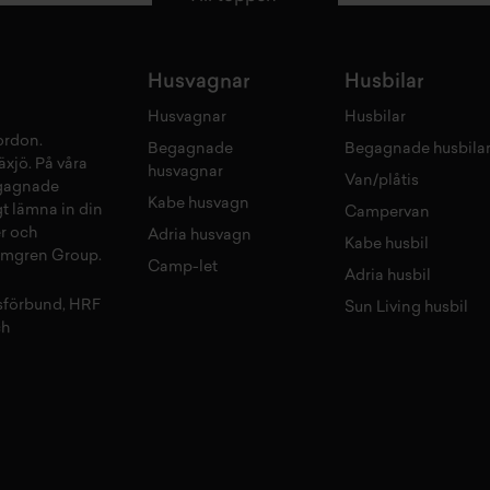
Husvagnar
Husbilar
Husvagnar
Husbilar
fordon
.
Begagnade
Begagnade husbila
äxjö
. På våra
husvagnar
Van/plåtis
gagnade
Kabe husvagn
gt lämna in din
Campervan
r
och
Adria husvagn
Kabe husbil
olmgren Group.
Camp-let
Adria husbil
sförbund, HRF
Sun Living husbil
ch