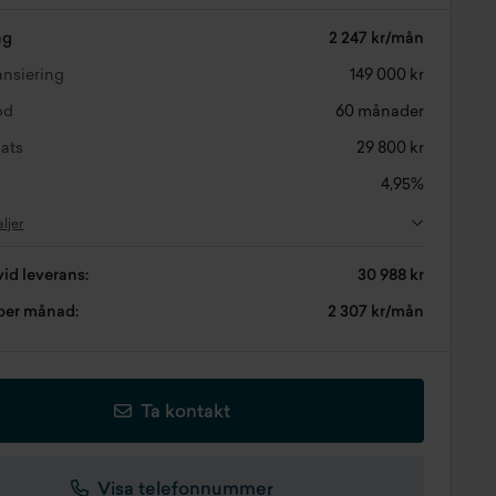
ng
2 247 kr/mån
nansiering
149 000 kr
od
60 månader
ats
29 800 kr
4,95%
aljer
vid leverans:
30 988 kr
 per månad:
2 307 kr/mån
Ta kontakt
Visa telefonnummer