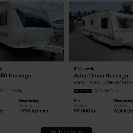
p
Västervik
650 Husvagn
Adria Unica Husvagn
613 UL | ALDE | LÅNGBÄDDA
2012
•
1800 kg
2001
•
1600 kg
BEGAGNAD
Finansiering
Pris
Finansierin
Inkl. moms
Inkl. moms
Inkl. moms
kr
1 998 kr/mån
99 000 kr
624 kr/
Till toppen