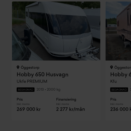
Öggestorp
Öggestor
Hobby 650 Husvagn
Hobby 
Ukfe PREMIUM
Kfu
2013
•
2000 kg
BEGAGNAD
BEGAGNAD
Pris
Finansiering
Pris
Inkl. moms
Inkl. moms
Inkl. moms
269 000 kr
2 277 kr/mån
236 000 