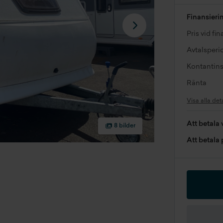
Finansieri
Pris vid fi
Avtalsperi
Kontantins
Ränta
Visa alla det
Att betala 
8 bilder
Att betala