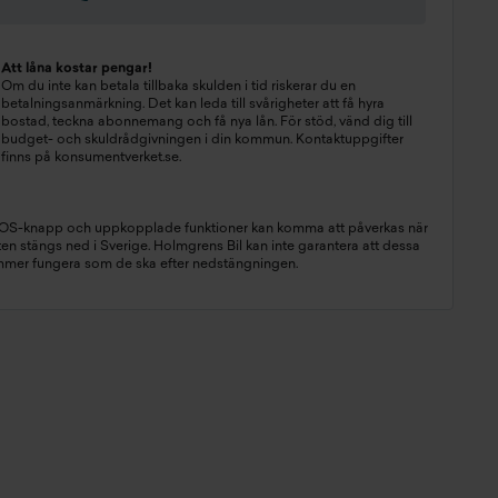
Att låna kostar pengar!
Om du inte kan betala tillbaka skulden i tid riskerar du en
betalningsanmärkning. Det kan leda till svårigheter att få hyra
bostad, teckna abonnemang och få nya lån. För stöd, vänd dig till
budget- och skuldrådgivningen i din kommun. Kontaktuppgifter
finns på
konsumentverket.se
.
SOS-knapp och uppkopplade funktioner kan komma att påverkas när
n stängs ned i Sverige. Holmgrens Bil kan inte garantera att dessa
mmer fungera som de ska efter nedstängningen.