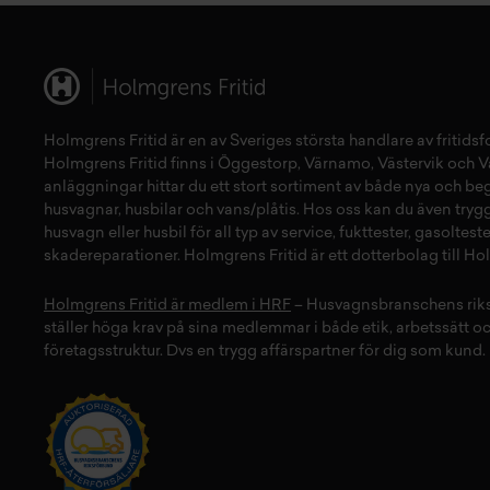
Holmgrens Fritid
är en av Sveriges största handlare av
fritids
Holmgrens Fritid finns i
Öggestorp
,
Värnamo
,
Västervik
och
V
anläggningar hittar du ett stort sortiment av både
nya
och
be
husvagnar
,
husbilar
och
vans/plåtis
. Hos oss kan du även tryg
husvagn
eller
husbil
för all typ av
service
,
fukttester
,
gasolteste
skadereparationer
.
Holmgrens Fritid
är ett dotterbolag till H
Holmgrens Fritid är medlem i HRF
– Husvagnsbranschens rik
ställer höga krav på sina medlemmar i både etik, arbetssätt o
företagsstruktur. Dvs en trygg affärspartner för dig som kund.