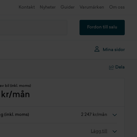
Kontakt
Nyheter
Guider
Varumärken
Om oss
Fordon till salu
Mina sidor
Dela
av bil (inkl. moms)
 kr/mån
ng (inkl. moms)
2 247 kr/mån
Lägg till