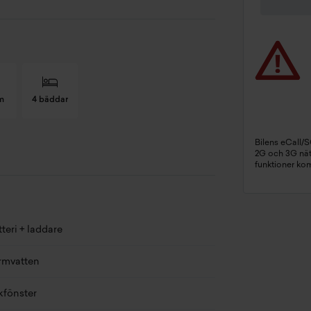
m
4 bäddar
Bilens eCall/
2G och 3G näte
nast besiktad
2023-04-21
funktioner ko
rdonsskatt
360 kr/år
ngd
830 cm
teri + laddare
edd
250 cm
rmvatten
jd
0 cm
kfönster