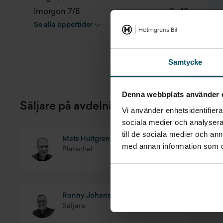
Imorgon 7/8
9 - 18
Se alla öppettider
Samtycke
Denna webbplats använder 
Säljare på avdelningen
Vi använder enhetsidentifierar
sociala medier och analysera 
till de sociala medier och a
Mats Hultgren
med annan information som du 
Platschef
Ronny Johansson
Säljare