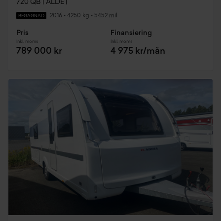
720 QB | ALDE |
2016
•
4250 kg
•
5452 mil
BEGAGNAD
Pris
Finansiering
Inkl. moms
Inkl. moms
789 000 kr
4 975 kr/mån