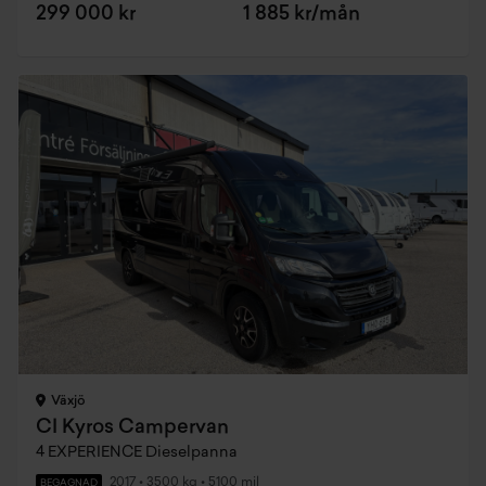
299 000 kr
1 885 kr/mån
Växjö
CI Kyros Campervan
4 EXPERIENCE Dieselpanna
2017
•
3500 kg
•
5100 mil
BEGAGNAD