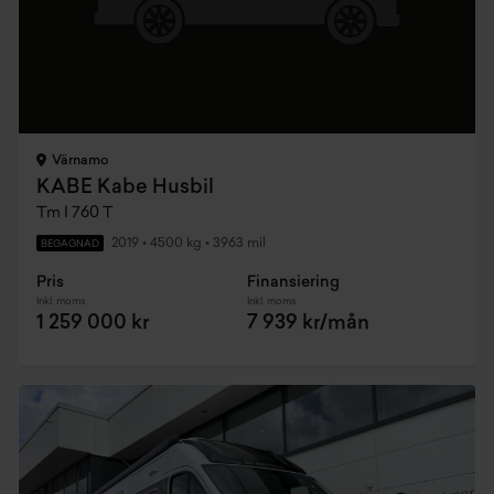
Värnamo
KABE Kabe Husbil
Tm I 760 T
2019
•
4500 kg
•
3963 mil
BEGAGNAD
Pris
Finansiering
Inkl. moms
Inkl. moms
1 259 000 kr
7 939 kr/mån