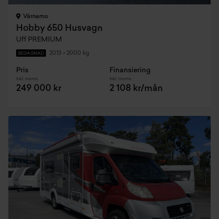
Värnamo
Hobby 650 Husvagn
Uff PREMIUM
2013
•
2000 kg
BEGAGNAD
Pris
Finansiering
Inkl. moms
Inkl. moms
249 000 kr
2 108 kr/mån