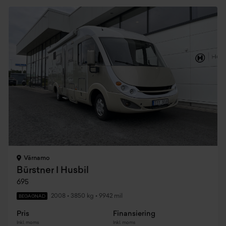
Värnamo
Bürstner I Husbil
695
2008
•
3850 kg
•
9942 mil
BEGAGNAD
Pris
Finansiering
Inkl. moms
Inkl. moms