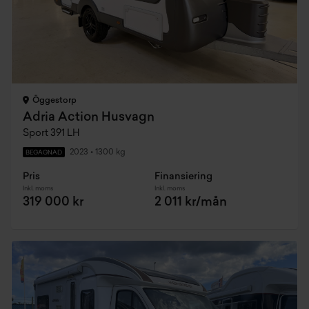
Öggestorp
Adria Action Husvagn
Sport 391 LH
2023
•
1300 kg
BEGAGNAD
Pris
Finansiering
Inkl. moms
Inkl. moms
319 000 kr
2 011 kr/mån