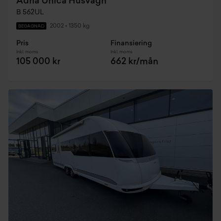
Adria Unica Husvagn
B 562UL
2002
•
1350 kg
BEGAGNAD
Pris
Finansiering
Inkl. moms
Inkl. moms
105 000 kr
662 kr/mån