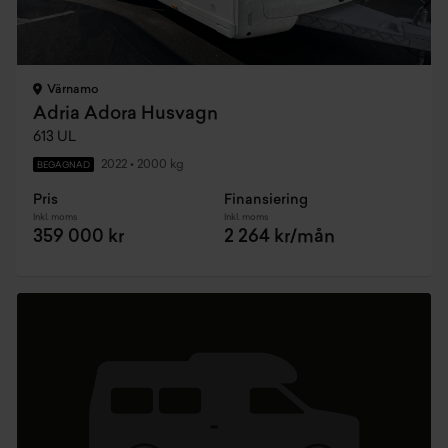
Värnamo
Adria Adora Husvagn
613 UL
2022
•
2000 kg
BEGAGNAD
Pris
Finansiering
Inkl. moms
Inkl. moms
359 000 kr
2 264 kr/mån