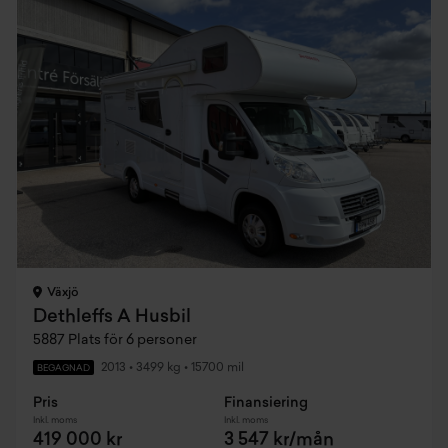
Växjö
Dethleffs A Husbil
5887 Plats för 6 personer
2013
•
3499 kg
•
15700 mil
BEGAGNAD
Pris
Finansiering
Inkl. moms
Inkl. moms
419 000 kr
3 547 kr/mån