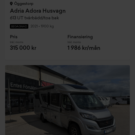
Öggestorp
Adria Adora Husvagn
613 UT tvärbädd/toa bak
2021
•
1900 kg
BEGAGNAD
Pris
Finansiering
Inkl. moms
Inkl. moms
315 000 kr
1 986 kr/mån