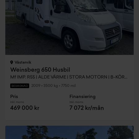
Västervik
Weinsberg 650 Husbil
Mf IMP. R55 | ALDE VÄRME | STORA MOTORN | B-KÖRKORT
2009
•
3500 kg
•
7750 mil
BEGAGNAD
Pris
Finansiering
Inkl. moms
Inkl. moms
469 000 kr
7 072 kr/mån