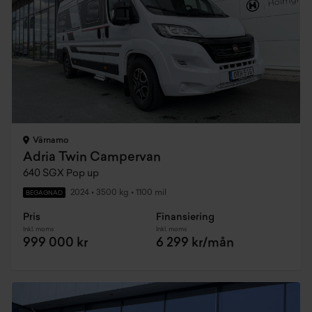
Värnamo
Adria Twin Campervan
640 SGX Pop up
2024
•
3500 kg
•
1100 mil
BEGAGNAD
Pris
Finansiering
Inkl. moms
Inkl. moms
999 000 kr
6 299 kr/mån