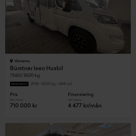
Värnamo
Bürstner Ixeo Husbil
726G/ 3500 kg
2018
•
3500 kg
•
3841 mil
BEGAGNAD
Pris
Finansiering
Inkl. moms
Inkl. moms
710 000 kr
4 477 kr/mån