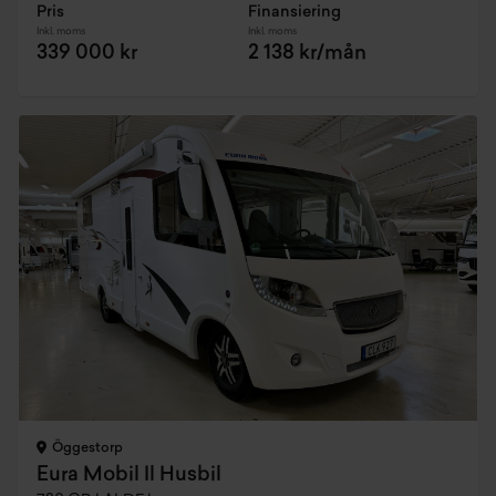
Pris
Finansiering
Inkl. moms
Inkl. moms
339 000 kr
2 138 kr/mån
Öggestorp
Eura Mobil Il Husbil