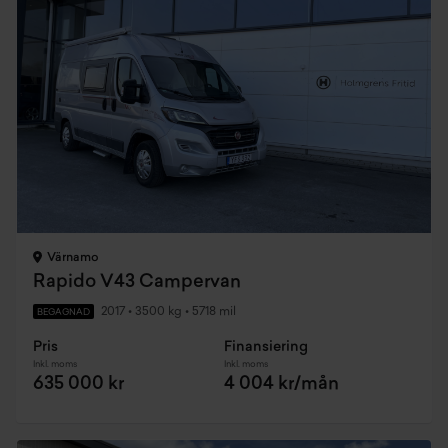
Värnamo
Rapido V43 Campervan
2017
•
3500 kg
•
5718 mil
BEGAGNAD
Pris
Finansiering
Inkl. moms
Inkl. moms
635 000 kr
4 004 kr/mån