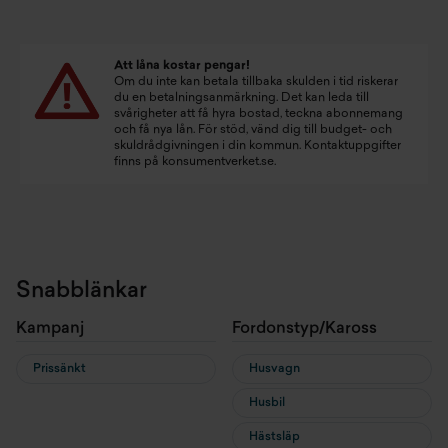
Att låna kostar pengar!
Om du inte kan betala tillbaka skulden i tid riskerar
du en betalningsanmärkning. Det kan leda till
svårigheter att få hyra bostad, teckna abonnemang
och få nya lån. För stöd, vänd dig till budget- och
skuldrådgivningen i din kommun. Kontaktuppgifter
finns på
konsumentverket.se
.
Snabblänkar
Kampanj
Fordonstyp/Kaross
Prissänkt
Husvagn
Husbil
Hästsläp