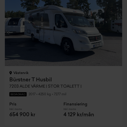
Västervik
Bürstner T Husbil
7203 ALDE VÄRME | STOR TOALETT |
2017
•
4250 kg
•
7277 mil
BEGAGNAD
Pris
Finansiering
Inkl. moms
Inkl. moms
654 900 kr
4 129 kr/mån