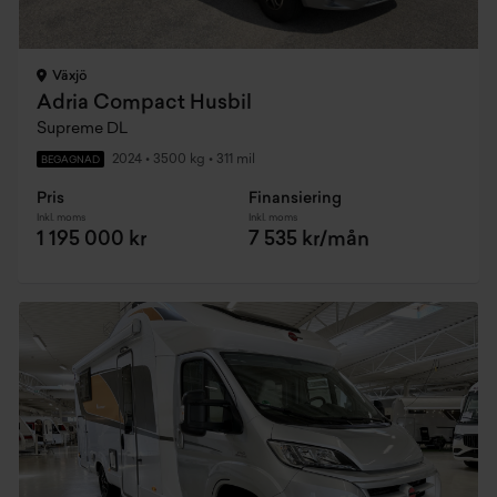
Växjö
Adria Compact Husbil
Supreme DL
2024
•
3500 kg
•
311 mil
BEGAGNAD
Pris
Finansiering
Inkl. moms
Inkl. moms
1 195 000 kr
7 535 kr/mån