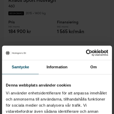
Knaus Sport Husvagn
460
2015
•
1400 kg
BEGAGNAD
Pris
Finansiering
Inkl. moms
Inkl. moms
184 900 kr
1 565 kr/mån
Samtycke
Information
Om
Denna webbplats använder cookies
Vi använder enhetsidentifierare för att anpassa innehållet
och annonserna till användarna, tillhandahålla funktioner
för sociala medier och analysera vår trafik. Vi
vidarebefordrar även sådana identifierare och annan