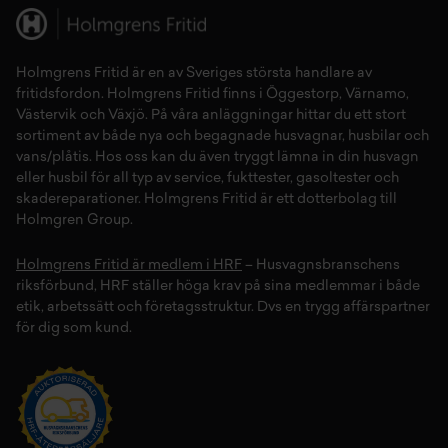
Holmgrens Fritid
är en av Sveriges största handlare av
fritidsfordon
. Holmgrens Fritid finns i
Öggestorp
,
Värnamo
,
Västervik
och
Växjö
. På våra anläggningar hittar du ett stort
sortiment av både
nya
och
begagnade husvagnar
,
husbilar
och
vans/plåtis
. Hos oss kan du även tryggt lämna in din
husvagn
eller
husbil
för all typ av
service
,
fukttester
,
gasoltester
och
skadereparationer
.
Holmgrens Fritid
är ett dotterbolag till
Holmgren Group.
Holmgrens Fritid är medlem i HRF
– Husvagnsbranschens
riksförbund, HRF ställer höga krav på sina medlemmar i både
etik, arbetssätt och företagsstruktur. Dvs en trygg affärspartner
för dig som kund.