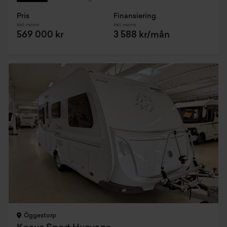
Pris
Finansiering
Inkl. moms
Inkl. moms
569 000 kr
3 588 kr/mån
Öggestorp