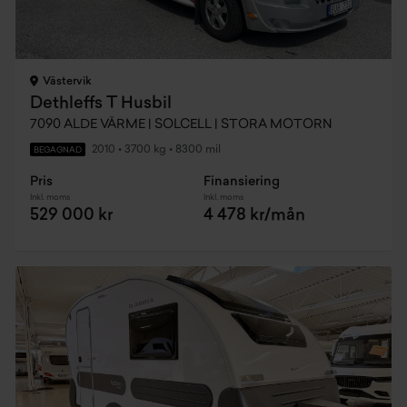
Västervik
Dethleffs T Husbil
7090 ALDE VÄRME | SOLCELL | STORA MOTORN
2010
•
3700 kg
•
8300 mil
BEGAGNAD
Pris
Finansiering
Inkl. moms
Inkl. moms
529 000 kr
4 478 kr/mån