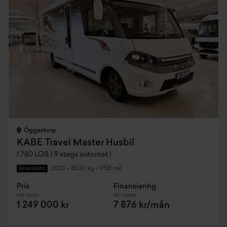
Öggestorp
KABE Travel Master Husbil
I 760 LGB | 9 stegs automat |
2020
•
4500 kg
•
1758 mil
BEGAGNAD
Pris
Finansiering
Inkl. moms
Inkl. moms
1 249 000 kr
7 876 kr/mån