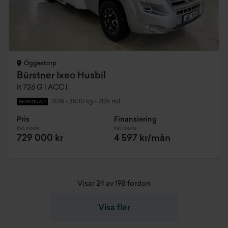
Öggestorp
Bürstner Ixeo Husbil
It 726 G | ACC |
2016
•
3500 kg
•
7125 mil
BEGAGNAD
Pris
Finansiering
Inkl. moms
Inkl. moms
729 000 kr
4 597 kr/mån
Visar 24 av 198 fordon
Visa fler