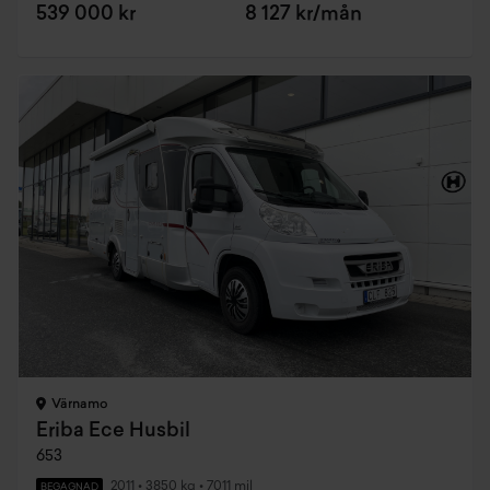
539 000 kr
8 127 kr/mån
Värnamo
Eriba Ece Husbil
653
2011
•
3850 kg
•
7011 mil
BEGAGNAD