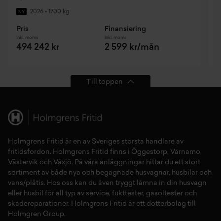
2026
•
1700 kg
NY
Pris
Finansiering
P
Inkl. moms
Inkl. moms
I
494 242 kr
2 599 kr/mån
Till toppen
Holmgrens Fritid
är en av Sveriges största handlare av
fritidsfordon
. Holmgrens Fritid finns i
Öggestorp
,
Värnamo
,
Västervik
och
Växjö
. På våra anläggningar hittar du ett stort
sortiment av både
nya
och
begagnade husvagnar
,
husbilar
och
vans/plåtis
. Hos oss kan du även tryggt lämna in din
husvagn
eller
husbil
för all typ av
service
,
fukttester
,
gasoltester
och
skadereparationer
.
Holmgrens Fritid
är ett dotterbolag till
Holmgren Group.