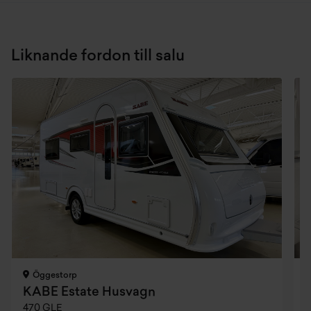
Liknande fordon till salu
Öggestorp
KABE Estate Husvagn
470 GLE
5