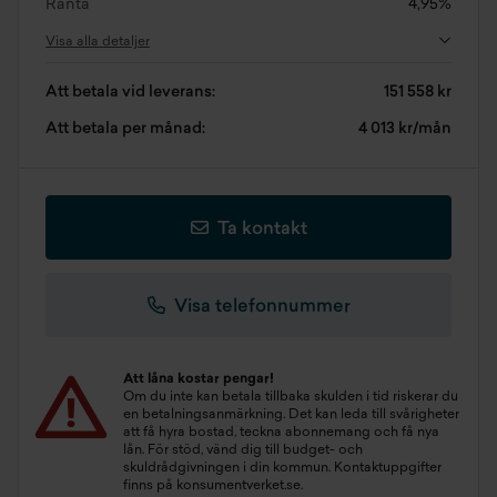
Ränta
4,95%
Visa alla detaljer
Att betala vid leverans:
151 558 kr
Att betala per månad:
4 013 kr/mån
Ta kontakt
Visa telefonnummer
Att låna kostar pengar!
Om du inte kan betala tillbaka skulden i tid riskerar du
en betalningsanmärkning. Det kan leda till svårigheter
att få hyra bostad, teckna abonnemang och få nya
lån. För stöd, vänd dig till budget- och
skuldrådgivningen i din kommun. Kontaktuppgifter
finns på
konsumentverket.se
.