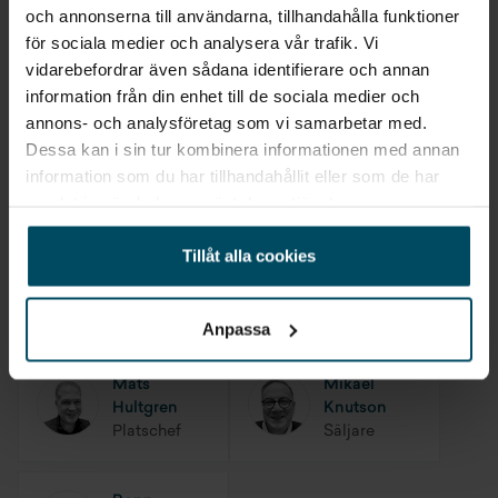
och annonserna till användarna, tillhandahålla funktioner
Takfönster
för sociala medier och analysera vår trafik. Vi
Kontakta oss
vidarebefordrar även sådana identifierare och annan
TV-antenn
information från din enhet till de sociala medier och
Gå till avdelningen
annons- och analysföretag som vi samarbetar med.
TV-fäste
Dessa kan i sin tur kombinera informationen med annan
information som du har tillhandahållit eller som de har
Värme - vattenburen
Ge ditt omdöme
samlat in när du har använt deras tjänster.
Tillåt alla cookies
Säljare på avdelningen
Anpassa
Mats
Mikael
Hultgren
Knutson
Platschef
Säljare