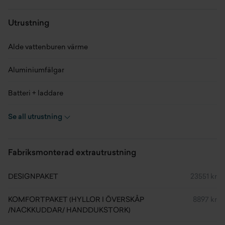
Skick
Ny
Utrustning
Modellår
2026
Alde vattenburen värme
Kaross
1-axl
Aluminiumfälgar
Planlösning
Barnkammare
Batteri + laddare
Antal bäddar
6 st
Bordsstativ - höj och sänkbart
Se all utrustning
Klädsel
Tulsa
Bäddmadrass
Fabriksmonterad extrautrustning
Längd
874 cm
Elpatron 230V
DESIGNPAKET
23551 kr
Bredd
250 cm
Gasolflaska
KOMFORTPAKET (HYLLOR I ÖVERSKÅP
8897 kr
Höjd
278 cm
Giltiga garantier
/NACKKUDDAR/ HANDDUKSTORK)