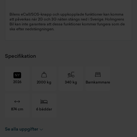
Bilens eCall/SOS-knapp och uppkopplade funktioner kan komma
att påverkas när 2G och 3G näten stängs ned i Sverige. Holmgrens
Bil kan inte garantera att dessa funktioner kommer fungera som de
ska efter nedstängningen.
Specifikation
NY
2026
2000 kg
340 kg
Barnkammare
874 cm
6 bäddar
Se alla uppgifter
Chassinummer
YT777ED09TT000013