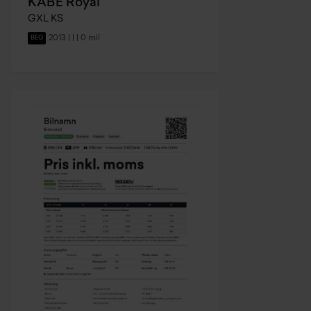
KABE Royal
GXL KS
2013 | | | 0 mil
BEG