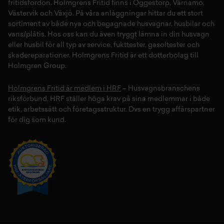
fritidsfordon
. Holmgrens Fritid finns i
Öggestorp
,
Värnamo
,
Västervik
och
Växjö
. På våra anläggningar hittar du ett stort
sortiment av både
nya
och
begagnade husvagnar
,
husbilar
och
vans/plåtis
. Hos oss kan du även tryggt lämna in din
husvagn
eller
husbil
för all typ av
service
,
fukttester
,
gasoltester
och
skadereparationer
.
Holmgrens Fritid
är ett dotterbolag till
Holmgren Group.
Holmgrens Fritid är medlem i HRF
– Husvagnsbranschens
riksförbund, HRF ställer höga krav på sina medlemmar i både
etik, arbetssätt och företagsstruktur. Dvs en trygg affärspartner
för dig som kund.