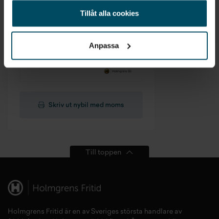
Tillåt alla cookies
Anpassa
Skriv ut nybil med moms
Till toppen
Holmgrens Fritid
är en av Sveriges största handlare av