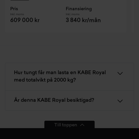
Pris
Finansiering
P
Inkl. moms
Inkl. moms
I
609 000 kr
3 840 kr/mån
Hur tungt får man lasta en KABE Royal
med totalvikt på 2000 kg?
Är denna KABE Royal besiktigad?
Till toppen