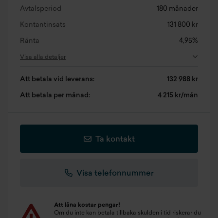
Avtalsperiod
180 månader
Kontantinsats
131 800 kr
Ränta
4,95%
Visa alla detaljer
Att betala vid leverans:
132 988 kr
Att betala per månad:
4 215 kr/mån
Ta kontakt
Visa telefonnummer
Att låna kostar pengar!
Om du inte kan betala tillbaka skulden i tid riskerar du