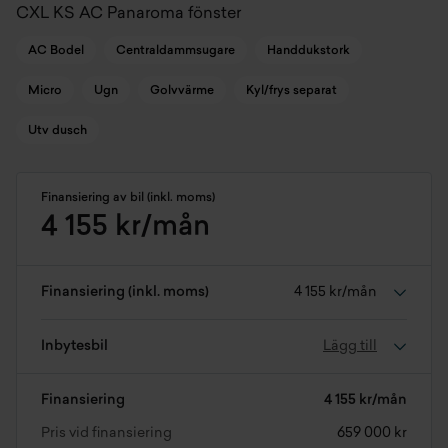
CXL KS AC Panaroma fönster
AC Bodel
Centraldammsugare
Handdukstork
Micro
Ugn
Golvvärme
Kyl/frys separat
Utv dusch
Finansiering av bil (inkl. moms)
4 155 kr/mån
Finansiering (inkl. moms)
4 155 kr/mån
Inbytesbil
Lägg till
Finansiering
4 155 kr/mån
Pris vid finansiering
659 000 kr