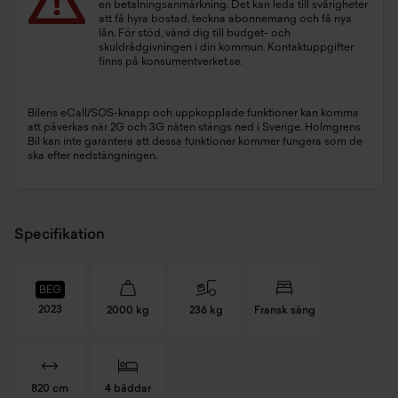
en betalningsanmärkning. Det kan leda till svårigheter
att få hyra bostad, teckna abonnemang och få nya
lån. För stöd, vänd dig till budget- och
skuldrådgivningen i din kommun. Kontaktuppgifter
finns på
konsumentverket.se
.
Bilens eCall/SOS-knapp och uppkopplade funktioner kan komma
att påverkas när 2G och 3G näten stängs ned i Sverige. Holmgrens
Bil kan inte garantera att dessa funktioner kommer fungera som de
ska efter nedstängningen.
Specifikation
BEG
2023
2000 kg
236 kg
Fransk säng
820 cm
4 bäddar