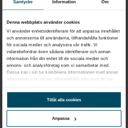
Samtycke
Information
Om
Stabilisatorkoppling
Gå till avdelningen
Stereo
Denna webbplats använder cookies
Takfönster
Vi använder enhetsidentifierare för att anpassa innehållet
Ge ditt omdöme
och annonserna till användarna, tillhandahålla funktioner
Taklucka Heki
för sociala medier och analysera vår trafik. Vi
vidarebefordrar även sådana identifierare och annan
TV-antenn
information från din enhet till de sociala medier och
Säljare på avdelningen
annons- och analysföretag som vi samarbetar med.
TV-fäste
Dessa kan i sin tur kombinera informationen med annan
information som du har tillhandahållit eller som de har
Mats
Mikael
Ugn
samlat in när du har använt deras tjänster.
Hultgren
Knutson
Platschef
Säljare
Utv dusch
Tillåt alla cookies
Värme - vattenburen
Ronny
Johansson
Anpassa
Säljare