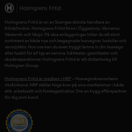
Holmgrens Fritid
är en av Sveriges största handlare av
fritidsfordon
. Holmgrens Fritid finns i
Öggestorp
,
Värnamo
,
Västervik
och
Växjö
. På våra anläggningar hittar du ett stort
sortiment av både
nya
och
begagnade husvagnar
,
husbilar
och
vans/plåtis
. Hos oss kan du även tryggt lämna in din
husvagn
eller
husbil
för all typ av
service
,
fukttester
,
gasoltester
och
skadereparationer
.
Holmgrens Fritid
är ett dotterbolag till
Holmgren Group.
Holmgrens Fritid är medlem i HRF
– Husvagnsbranschens
riksförbund, HRF ställer höga krav på sina medlemmar i både
etik, arbetssätt och företagsstruktur. Dvs en trygg affärspartner
för dig som kund.