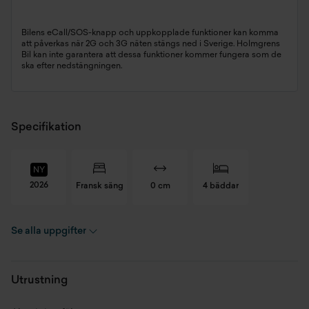
Bilens eCall/SOS-knapp och uppkopplade funktioner kan komma
att påverkas när 2G och 3G näten stängs ned i Sverige. Holmgrens
Bil kan inte garantera att dessa funktioner kommer fungera som de
ska efter nedstängningen.
Specifikation
NY
2026
Fransk säng
0 cm
4 bäddar
Se alla uppgifter
Chassinummer
YT788R00XTT000018
Skick
Ny
Utrustning
Modellår
2026