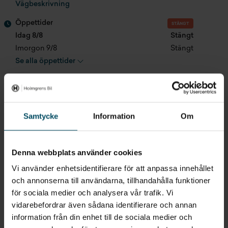
Vägbeskrivning
TV-antenn
Öppettider
STÄNGT
Ugn
Idag 8/8
Stängt
Imorgon 9/8
Stängt
Utvändigt gasoluttag
Se alla öppettider
037-
XX XX XX
Samtycke
Information
Om
Kontakta oss
Denna webbplats använder cookies
Gå till avdelningen
Vi använder enhetsidentifierare för att anpassa innehållet
och annonserna till användarna, tillhandahålla funktioner
för sociala medier och analysera vår trafik. Vi
Ge ditt omdöme
vidarebefordrar även sådana identifierare och annan
information från din enhet till de sociala medier och