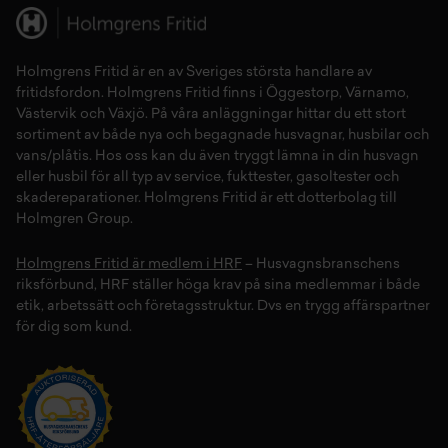
Holmgrens Fritid
är en av Sveriges största handlare av
fritidsfordon
. Holmgrens Fritid finns i
Öggestorp
,
Värnamo
,
Västervik
och
Växjö
. På våra anläggningar hittar du ett stort
sortiment av både
nya
och
begagnade husvagnar
,
husbilar
och
vans/plåtis
. Hos oss kan du även tryggt lämna in din
husvagn
eller
husbil
för all typ av
service
,
fukttester
,
gasoltester
och
skadereparationer
.
Holmgrens Fritid
är ett dotterbolag till
Holmgren Group.
Holmgrens Fritid är medlem i HRF
– Husvagnsbranschens
riksförbund, HRF ställer höga krav på sina medlemmar i både
etik, arbetssätt och företagsstruktur. Dvs en trygg affärspartner
för dig som kund.