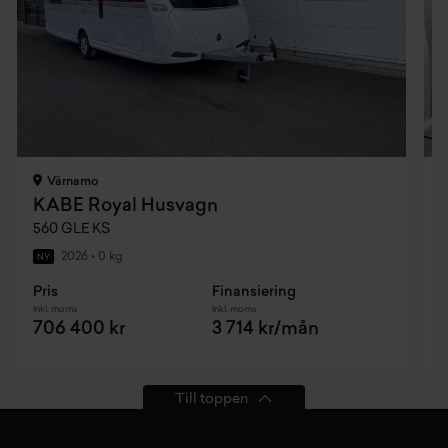
Värnamo
KABE Royal Husvagn
560 GLE KS
5
2026
•
0 kg
NY
Pris
Finansiering
P
Inkl. moms
Inkl. moms
I
706 400 kr
3 714 kr/mån
Till toppen