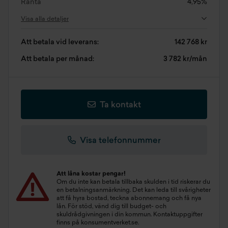
Ränta
4,95%
Visa alla detaljer
Att betala vid leverans:
142 768 kr
Att betala per månad:
3 782 kr/mån
Ta kontakt
Visa telefonnummer
Att låna kostar pengar!
Om du inte kan betala tillbaka skulden i tid riskerar du
en betalningsanmärkning. Det kan leda till svårigheter
att få hyra bostad, teckna abonnemang och få nya
lån. För stöd, vänd dig till budget- och
skuldrådgivningen i din kommun. Kontaktuppgifter
finns på
konsumentverket.se
.