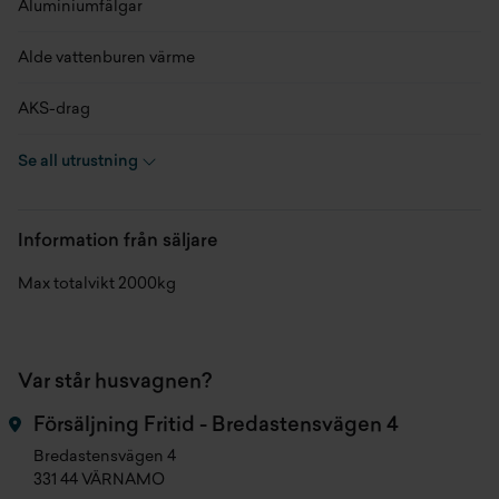
Aluminiumfälgar
Kaross
1-axl
Alde vattenburen värme
Planlösning
Fransk säng
AKS-drag
Antal bäddar
4 st
Bäddmadrass
Se all utrustning
Klädsel
PHOENIX
Bordsstativ - höj och sänkbart
Information från säljare
Längd
0 cm
Golvvärme
Max totalvikt 2000kg
Bredd
0 cm
Kassettoa
Höjd
0 cm
Köksfläkt
Var står husvagnen?
Tjänstevikt
0 kg
Myggnätsdörr
Försäljning Fritid - Bredastensvägen 4
Lastkapacitet
0 kg
Bredastensvägen 4
Stereo
331 44 VÄRNAMO