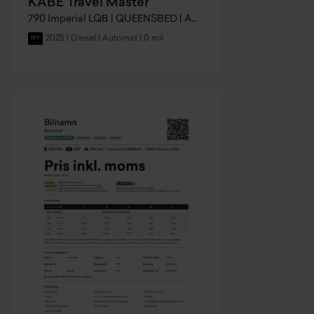
KABE Travel Master
790 Imperial LQB | QUEENSBED | AC x2 |
2025 | Diesel | Automat | 0 mil
NY