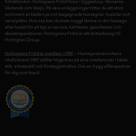
fritidsfordon
. Holmgrens Fritid finns i
Öggestorp
,
Värnamo
,
Västervik
och
Växjö
. På våra anläggningar hittar du ett stort
sortiment av både
nya
och
begagnade husvagnar
,
husbilar
och
vans/plåtis
. Hos oss kan du även tryggt lämna in din
husvagn
eller
husbil
för all typ av
service
,
fukttester
,
gasoltester
och
skadereparationer
.
Holmgrens Fritid
är ett dotterbolag till
Holmgren Group.
Holmgrens Fritid är medlem i HRF
– Husvagnsbranschens
riksförbund, HRF ställer höga krav på sina medlemmar i både
etik, arbetssätt och företagsstruktur. Dvs en trygg affärspartner
för dig som kund.