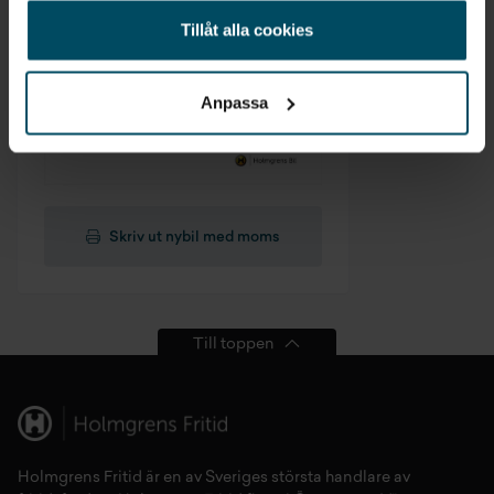
Tillåt alla cookies
Anpassa
Skriv ut nybil med moms
Till toppen
Holmgrens Fritid
är en av Sveriges största handlare av