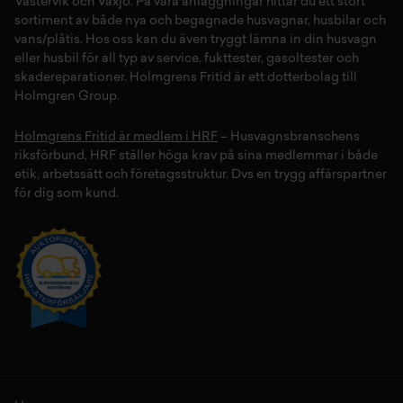
Västervik
och
Växjö
. På våra anläggningar hittar du ett stort
sortiment av både
nya
och
begagnade husvagnar
,
husbilar
och
vans/plåtis
. Hos oss kan du även tryggt lämna in din
husvagn
eller
husbil
för all typ av
service
,
fukttester
,
gasoltester
och
skadereparationer
.
Holmgrens Fritid
är ett dotterbolag till
Holmgren Group.
Holmgrens Fritid är medlem i HRF
– Husvagnsbranschens
riksförbund, HRF ställer höga krav på sina medlemmar i både
etik, arbetssätt och företagsstruktur. Dvs en trygg affärspartner
för dig som kund.