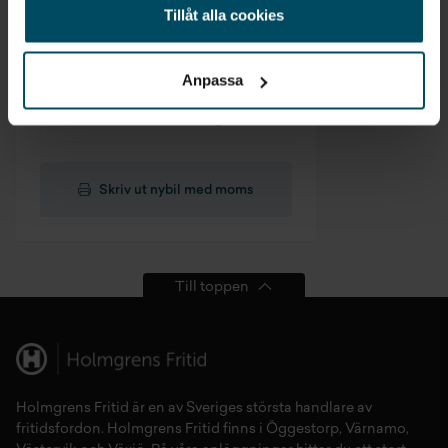
Tillåt alla cookies
Anpassa
Skriv ut nybil med moms
Till toppen
Holmgrens Fritid
är en av Sveriges största handlare av
fritidsfordon
. Holmgrens Fritid finns i
Öggestorp
,
Värnamo
,