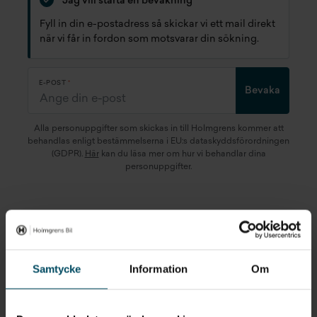
Jag vill starta en bevakning
Fyll in din e-postadress så skickar vi ett mail direkt
när vi får in fordon som motsvarar din sökning.
E-POST
Bevaka
Alla personuppgifter som skickas in till Holmgrens kommer att
behandlas enligt bestämmelserna i EU:s dataskyddsförordningen
(GDPR).
Här
kan du läsa mer om hur vi behandlar dina
personuppgifter.
Snabblänkar
Samtycke
Information
Om