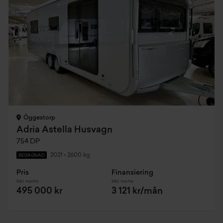
Öggestorp
Adria Astella Husvagn
754 DP
2021
•
2600 kg
BEGAGNAD
Pris
Finansiering
Inkl. moms
Inkl. moms
495 000 kr
3 121 kr/mån