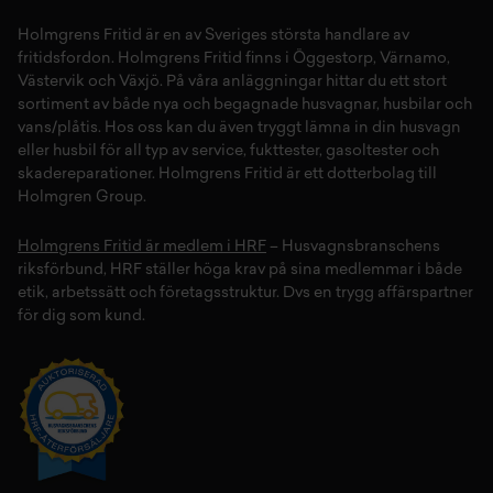
Holmgrens Fritid
är en av Sveriges största handlare av
fritidsfordon
. Holmgrens Fritid finns i
Öggestorp
,
Värnamo
,
Västervik
och
Växjö
. På våra anläggningar hittar du ett stort
sortiment av både
nya
och
begagnade husvagnar
,
husbilar
och
vans/plåtis
. Hos oss kan du även tryggt lämna in din
husvagn
eller
husbil
för all typ av
service
,
fukttester
,
gasoltester
och
skadereparationer
.
Holmgrens Fritid
är ett dotterbolag till
Holmgren Group.
Holmgrens Fritid är medlem i HRF
– Husvagnsbranschens
riksförbund, HRF ställer höga krav på sina medlemmar i både
etik, arbetssätt och företagsstruktur. Dvs en trygg affärspartner
för dig som kund.