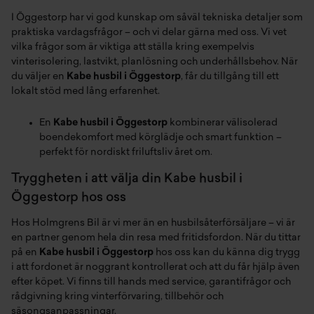
I Öggestorp har vi god kunskap om såväl tekniska detaljer som
praktiska vardagsfrågor – och vi delar gärna med oss. Vi vet
vilka frågor som är viktiga att ställa kring exempelvis
vinterisolering, lastvikt, planlösning och underhållsbehov. När
du väljer en
Kabe husbil i Öggestorp
, får du tillgång till ett
lokalt stöd med lång erfarenhet.
En
Kabe husbil i Öggestorp
kombinerar välisolerad
boendekomfort med körglädje och smart funktion –
perfekt för nordiskt friluftsliv året om.
Tryggheten i att välja din Kabe husbil i
Öggestorp hos oss
Hos Holmgrens Bil är vi mer än en husbilsåterförsäljare – vi är
en partner genom hela din resa med fritidsfordon. När du tittar
på en
Kabe husbil i Öggestorp
hos oss kan du känna dig trygg
i att fordonet är noggrant kontrollerat och att du får hjälp även
efter köpet. Vi finns till hands med service, garantifrågor och
rådgivning kring vinterförvaring, tillbehör och
säsongsanpassningar.