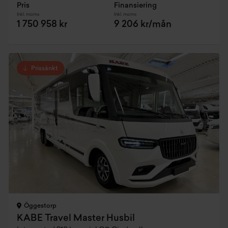
Pris
Finansiering
Inkl. moms
Inkl. moms
1 750 958 kr
9 206 kr/mån
Prissänkt
Öggestorp
KABE Travel Master Husbil