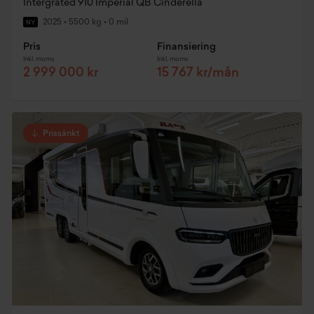
Intergrated 910 Imperial QB Cinderella
2025
•
5500 kg
•
0 mil
NY
Pris
Finansiering
Inkl. moms
Inkl. moms
2 999 000 kr
15 767 kr/mån
Prissänkt