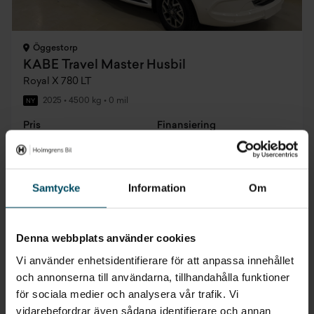
Öggestorp
KABE Travel Master Husbil
Royal X 780 LT
2025
•
4500 kg
•
0 mil
NY
Pris
Finansiering
Inkl. moms
Inkl. moms
1 829 000 kr
9 616 kr/mån
Samtycke
Information
Om
Att låna kostar pengar!
Om du inte kan betala tillbaka skulden i tid riskerar
Denna webbplats använder cookies
du en betalningsanmärkning. Det kan leda till
svårigheter att få hyra bostad, teckna abonnemang
Vi använder enhetsidentifierare för att anpassa innehållet
och få nya lån. För stöd, vänd dig till budget- och
skuldrådgivningen i din kommun. Kontaktuppgifter
och annonserna till användarna, tillhandahålla funktioner
finns på
konsumentverket.se
.
för sociala medier och analysera vår trafik. Vi
vidarebefordrar även sådana identifierare och annan