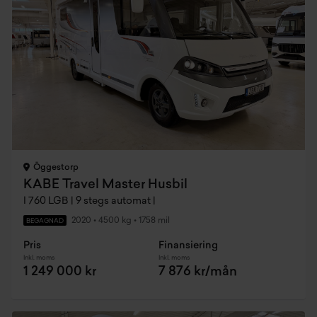
Öggestorp
KABE Travel Master Husbil
I 760 LGB | 9 stegs automat |
2020
•
4500 kg
•
1758 mil
BEGAGNAD
Pris
Finansiering
Inkl. moms
Inkl. moms
1 249 000 kr
7 876 kr/mån