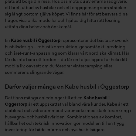
plats att börja din resa. Hos oss möts du av erfarna rådgivare,
ett brett utbud av husbilar och ett engagemang som sträcker
sig långt bortom själva köpet. Vi finns här för att besvara dina
frågor, visa olika modeller och hjälpa dig hitta rätt lösning
utifrån dina behov och önskemål.
En
Kabe husbil i Öggestorp
representerar det bästa av svensk
husbilsdesign – robust konstruktion, genomtänkt inredning
och året-runt-anpassning som klarar vårt nordiska klimat. Här
får du inte bara ett fordon – du får en följeslagare för hela ditt
mobila liv, oavsett om du föredrar vintercamping eller
sommarens slingrande vägar.
Därför väljer många en Kabe husbil i Öggestorp
Det finns många anledningar till att en
Kabe husbil i
Öggestorp
är ett uppskattat val bland våra kunder. Kabe är ett
etablerat och välrenommerat varumärke med stark förankring i
husvagns- och husbilsvärlden. Kombinationen av komfort,
hållbarhet och teknisk innovation gör modellen till en trygg
investering för både erfarna och nya husbilsägare.