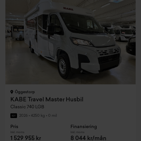
Öggestorp
KABE Travel Master Husbil
Classic 740 LGB
2026
•
4250 kg
•
0 mil
NY
Pris
Finansiering
Inkl. moms
Inkl. moms
1 529 955 kr
8 044 kr/mån