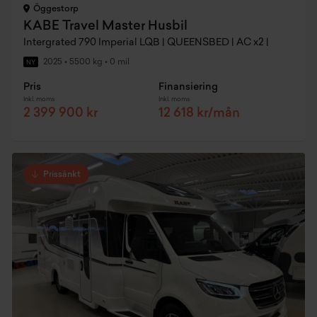
Öggestorp
KABE Travel Master Husbil
Intergrated 790 Imperial LQB | QUEENSBED | AC x2 |
2025
•
5500 kg
•
0 mil
NY
Pris
Finansiering
Inkl. moms
Inkl. moms
2 399 900 kr
12 618 kr/mån
Prissänkt