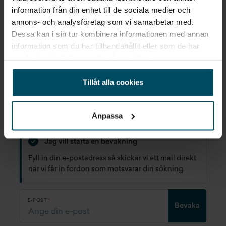
information från din enhet till de sociala medier och
annons- och analysföretag som vi samarbetar med.
Dessa kan i sin tur kombinera informationen med annan
information som du har tillhandahållit eller som de har
samlat in när du har använt deras tjänster.
Inget som riktigt passade?
Tillåt alla cookies
STARTA EN BEVAKNING AV:
KABE
HUSBIL
ÖGGESTORP
Anpassa
Jag vill starta en bevakning
Fyll in din e-postadress så skickar vi ett mail direkt
när vi får in fordon som motsvarar din sökning.
E-POST
Bevaka