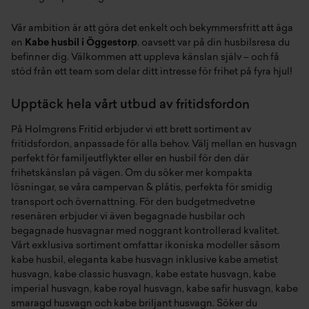
Vår ambition är att göra det enkelt och bekymmersfritt att äga
en
Kabe husbil i Öggestorp
, oavsett var på din husbilsresa du
befinner dig. Välkommen att uppleva känslan själv – och få
stöd från ett team som delar ditt intresse för frihet på fyra hjul!
Upptäck hela vårt utbud av fritidsfordon
På Holmgrens Fritid erbjuder vi ett brett sortiment av
fritidsfordon, anpassade för alla behov. Välj mellan en
husvagn
perfekt för familjeutflykter eller en
husbil
för den där
frihetskänslan på vägen. Om du söker mer kompakta
lösningar, se våra
campervan & plåtis
, perfekta för smidig
transport och övernattning. För den budgetmedvetne
resenären erbjuder vi även
begagnade husbilar
och
begagnade husvagnar
med noggrant kontrollerad kvalitet.
Vårt exklusiva sortiment omfattar ikoniska modeller såsom
kabe husbil
, eleganta
kabe husvagn
inklusive
kabe ametist
husvagn
,
kabe classic husvagn
,
kabe estate husvagn
,
kabe
imperial husvagn
,
kabe royal husvagn
,
kabe safir husvagn
,
kabe
smaragd husvagn
och
kabe briljant husvagn
. Söker du