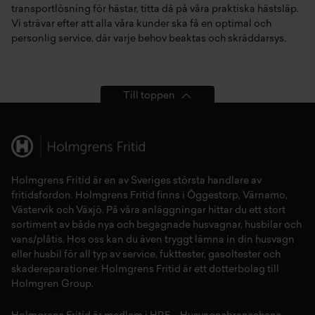
transportlösning för hästar, titta då på våra praktiska
hästsläp
.
Vi strävar efter att alla våra kunder ska få en optimal och
personlig service, där varje behov beaktas och skräddarsys.
Till toppen
Holmgrens Fritid
är en av Sveriges största handlare av
fritidsfordon
. Holmgrens Fritid finns i
Öggestorp
,
Värnamo
,
Västervik
och
Växjö
. På våra anläggningar hittar du ett stort
sortiment av både
nya
och
begagnade husvagnar
,
husbilar
och
vans/plåtis
. Hos oss kan du även tryggt lämna in din
husvagn
eller
husbil
för all typ av
service
,
fukttester
,
gasoltester
och
skadereparationer
.
Holmgrens Fritid
är ett dotterbolag till
Holmgren Group.