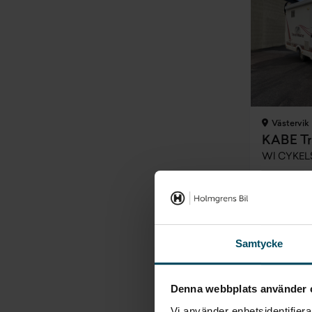
Västervik
KABE Tr
Wl CYKEL
BEGAGNAD
Pris
Inkl. moms
459 000 
Samtycke
Prissän
Denna webbplats använder 
Vi använder enhetsidentifierar