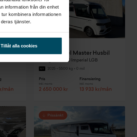
n information från din enhet
 tur kombinera informationen
deras tjänster.
Tillåt alla cookies
Växjö
sbil
KABE Travel Master Husbil
I 860 Imperial LGB | CINDERELLA | HYDRAULISKA STÖDBEN | LÅNGBÄDDAR
Intergrated 860 Imperial LGB
2025
•
5500 kg
•
0 mil
NY
g
Pris
Finansiering
Inkl. moms
Inkl. moms
kr/mån
2 650 000 kr
13 933 kr/mån
Prissänkt