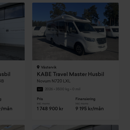
Västervik
sbil
KABE Travel Master Husbil
LGB
Novum N720 LXL
2026
•
3500 kg
•
0 mil
NY
g
Pris
Finansiering
Inkl. moms
Inkl. moms
kr/mån
1 748 900 kr
9 195 kr/mån