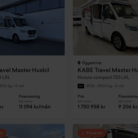
Öggestorp
avel Master Husbil
KABE Travel Master Hu
0 LXL
Novum compact 720 LXL
500 kg
•
0 mil
2026
•
3500 kg
•
0 mil
NY
Finansiering
Pris
Finansierin
Inkl. moms
Inkl. moms
Inkl. moms
kr
11 094 kr/mån
1 750 958 kr
9 206 k
kt
Prissänkt