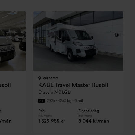
Värnamo
sbil
KABE Travel Master Husbil
Classic 740 LGB
2026
•
4250 kg
•
0 mil
NY
g
Pris
Finansiering
Inkl. moms
Inkl. moms
r/mån
1 529 955 kr
8 044 kr/mån