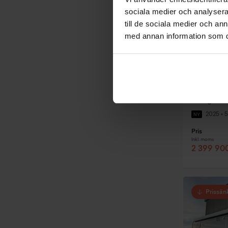
sociala medier och analysera 
till de sociala medier och a
med annan information som du 
Öggestor
KABE Tr
2025
•
5
NY
Pris
Inkl. moms
2 399 900
Prissän