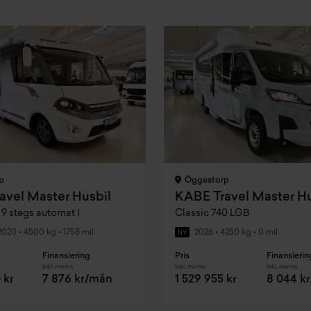
p
Öggestorp
avel Master Husbil
KABE Travel Master Hu
 9 stegs automat |
Classic 740 LGB
2020
•
4500 kg
•
1758 mil
2026
•
4250 kg
•
0 mil
NY
Finansiering
Pris
Finansierin
Inkl. moms
Inkl. moms
Inkl. moms
 kr
7 876 kr/mån
1 529 955 kr
8 044 k