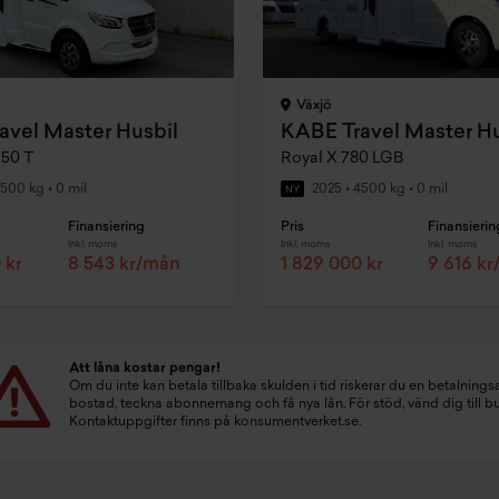
Växjö
avel Master Husbil
KABE Travel Master Hu
50 T
Royal X 780 LGB
500 kg
•
0 mil
2025
•
4500 kg
•
0 mil
NY
Finansiering
Pris
Finansierin
Inkl. moms
Inkl. moms
Inkl. moms
 kr
8 543 kr/mån
1 829 000 kr
9 616 k
Att låna kostar pengar!
Om du inte kan betala tillbaka skulden i tid riskerar du en betalningsa
bostad, teckna abonnemang och få nya lån. För stöd, vänd dig till 
Kontaktuppgifter finns på
konsumentverket.se
.