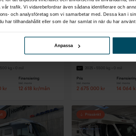
vår trafik. Vi vidarebefordrar även sådana identifierare och anna
nnons- och analysföretag som vi samarbetar med. Dessa kan i sin
har tillhandahållit eller som de har samlat in när du har använt 
Anpassa
p
Västervik
avel Master Husbil
KABE Travel Master Hu
Intergrated 790 Imperial LQB | QUEENSBED | AC x2 |
500 kg
•
0 mil
2025
•
5500 kg
•
0 mil
NY
Finansiering
Pris
Finansierin
Inkl. moms
Inkl. moms
Inkl. moms
 kr
12 618 kr/mån
2 675 000 kr
14 064 
kt
Prissänkt