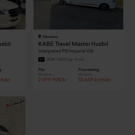
Värnamo
sbil
KABE Travel Master Husbil
Intergrated 910 Imperial GB
2024
•
5500 kg
•
0 mil
NY
g
Pris
Finansiering
Inkl. moms
Inkl. moms
r/mån
2 599 900 kr
13 669 kr/mån