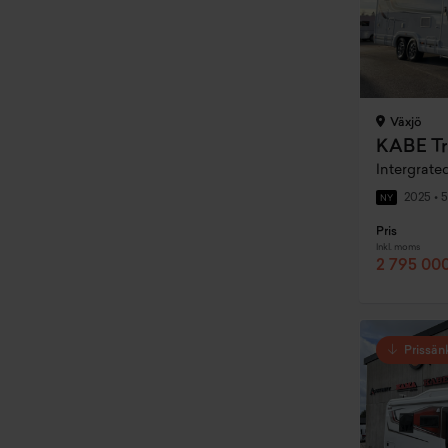
Växjö
KABE Tr
Intergrate
2025
•
5
NY
Pris
Inkl. moms
2 795 000
Prissän