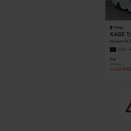
Växjö
KABE Tr
Novum N 7
2024
•
4
NY
Pris
Inkl. moms
1 624 900