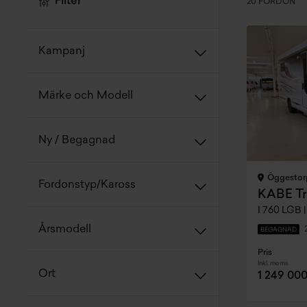
Filter
20 FORDON
Kampanj
Märke och Modell
Ny / Begagnad
Öggestor
Fordonstyp/Kaross
KABE Tr
I 760 LGB |
Årsmodell
BEGAGNAD
Pris
Inkl. moms
Ort
1 249 000