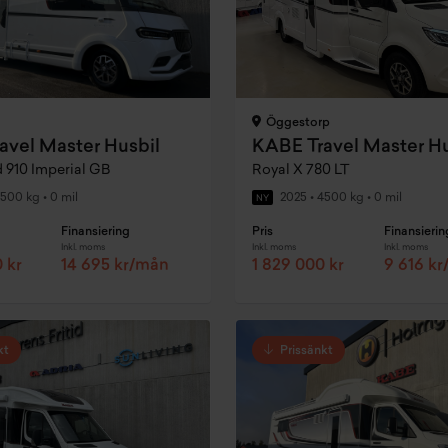
Öggestorp
avel Master Husbil
KABE Travel Master Hu
d 910 Imperial GB
Royal X 780 LT
500 kg
•
0 mil
2025
•
4500 kg
•
0 mil
NY
Finansiering
Pris
Finansierin
Inkl. moms
Inkl. moms
Inkl. moms
 kr
14 695 kr/mån
1 829 000 kr
9 616 k
kt
Prissänkt