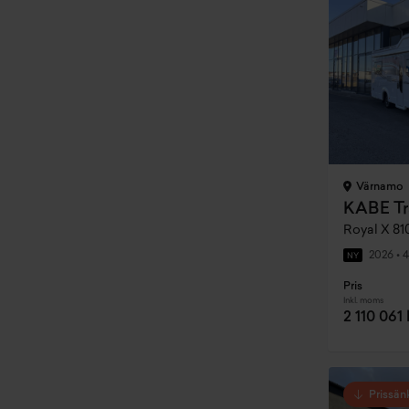
Värnamo
KABE Tr
Royal X 81
2026
•
4
NY
Pris
Inkl. moms
2 110 061 
Prissän