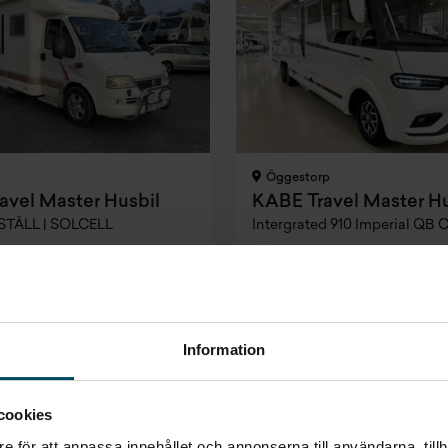
Öggestorp
avel Master Husbil
KABE Travel Master Hu
STÄLL | SOLCELL
Intergrated 910 Imperial QB C
2006
•
3850 kg
•
13155 mil
2025
•
5500 kg
•
0 mil
NY
Finansiering
Pris
Finansierin
Inkl. moms
Inkl. moms
Inkl. moms
kr
6 921 kr/mån
2 999 000 kr
15 767 
Information
kt
Prissänkt
cookies
e för att anpassa innehållet och annonserna till användarna, tillh