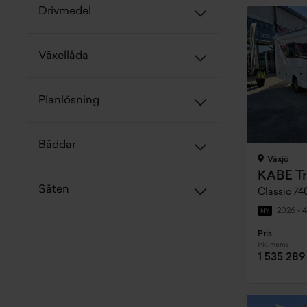
Drivmedel
Växellåda
Planlösning
Bäddar
Växjö
KABE Tr
Säten
Classic 74
2026
•
4
NY
Pris
Inkl. moms
1 535 289