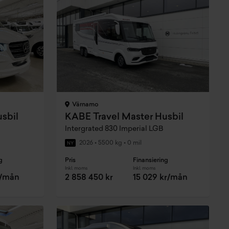
Värnamo
sbil
KABE Travel Master Husbil
Intergrated 830 Imperial LGB
2026
•
5500 kg
•
0 mil
NY
g
Pris
Finansiering
Inkl. moms
Inkl. moms
r/mån
2 858 450 kr
15 029 kr/mån