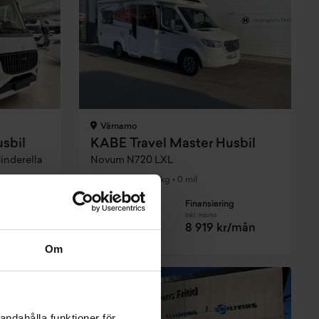
Värnamo
sbil
KABE Travel Master Husbil
inderella
Novum N720 LXL
2025
•
3500 kg
•
0 mil
NY
g
Pris
Finansiering
Inkl. moms
Inkl. moms
kr/mån
1 696 458 kr
8 919 kr/mån
Om
Prissänkt
andahålla funktioner för