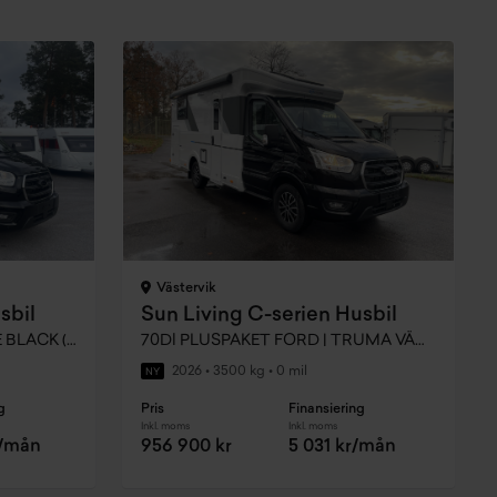
Västervik
sbil
Sun Living C-serien Husbil
75Sl TRUMA VÄRME | AGATE BLACK (METALLIC) HYTT
70Dl PLUSPAKET FORD | TRUMA VÄRME
2026
•
3500 kg
•
0 mil
NY
g
Pris
Finansiering
Inkl. moms
Inkl. moms
r/mån
956 900 kr
5 031 kr/mån