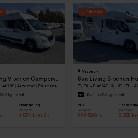
kt
Prissänkt
Västervik
Sun Living V-serien Campervan
Sun Living S-serien Hu
60Sp - Fiat 140HK | Automat | Pluspaket |
500 kg
•
0 mil
2024
•
3500 kg
•
0 mil
NY
Finansiering
Pris
Finansierin
Inkl. moms
Inkl. moms
Inkl. moms
kr
4 574 kr/mån
999 500 kr
5 255 k