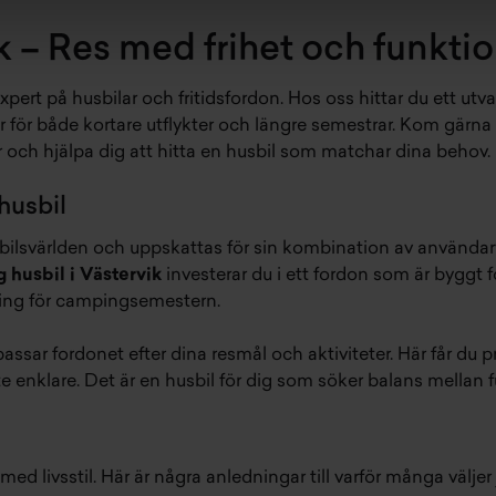
ik – Res med frihet och funktio
pert på husbilar och fritidsfordon. Hos oss hittar du ett utv
 för både kortare utflykter och längre semestrar. Kom gärna f
or och hjälpa dig att hitta en husbil som matchar dina behov.
husbil
sbilsvärlden och uppskattas för sin kombination av användar
g husbil i Västervik
investerar du i ett fordon som är byggt f
sning för campingsemestern.
passar fordonet efter dina resmål och aktiviteter. Här får du p
te enklare. Det är en husbil för dig som söker balans mellan 
ed livsstil. Här är några anledningar till varför många väljer