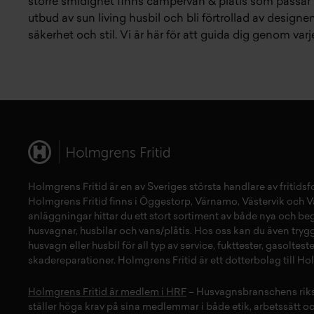
större smidighet finns
campervan & plåtis
som passar p
utbud av
sun living husbil
och bli förtrollad av design
säkerhet och stil. Vi är här för att guida dig genom var
Holmgrens Fritid
är en av Sveriges största handlare av
fritids
Holmgrens Fritid finns i
Öggestorp
,
Värnamo
,
Västervik
och
V
anläggningar hittar du ett stort sortiment av både
nya
och
be
husvagnar
,
husbilar
och
vans/plåtis
. Hos oss kan du även tryg
husvagn
eller
husbil
för all typ av
service
,
fukttester
,
gasolteste
skadereparationer
.
Holmgrens Fritid
är ett dotterbolag till H
Holmgrens Fritid är medlem i HRF
– Husvagnsbranschens rik
ställer höga krav på sina medlemmar i både etik, arbetssätt o