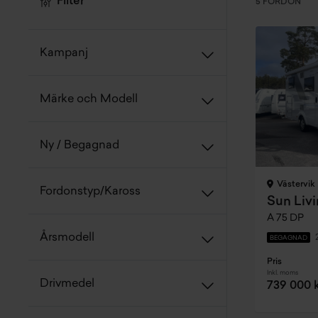
Filter
5 FORDON
Kampanj
Märke och Modell
Ny / Begagnad
Västervik
Fordonstyp/Kaross
Sun Livi
A 75 DP
Årsmodell
BEGAGNAD
Pris
Inkl. moms
Drivmedel
739 000 