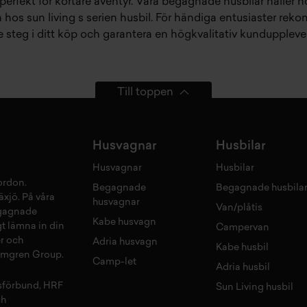
erfekt för kortare äventyr. Våra
begagnade husbilar
håller h
en hos
sun living s serien husbil
. För händiga entusiaster rek
je steg i ditt köp och garantera en högkvalitativ kunduppleve
Till toppen
Husvagnar
Husbilar
Husvagnar
Husbilar
fordon
.
Begagnade
Begagnade husbila
äxjö
. På våra
husvagnar
Van/plåtis
gagnade
Kabe husvagn
gt lämna in din
Campervan
r
och
Adria husvagn
Kabe husbil
olmgren Group.
Camp-let
Adria husbil
sförbund, HRF
Sun Living husbil
ch