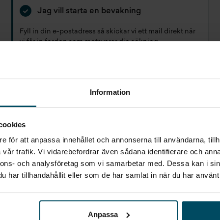
Jag vill starta en bevakning
Fyll in din e-postadress så skickar vi ett mail direkt när
vi får in fordon som motsvarar din sökning.
E-POST
Bevaka
Information
Alla personuppgifter som skickas in till Holmgrens kommer att
behandlas enligt bestämmelserna i EU:s dataskyddsförordningen
(GDPR).
Här
kan du läsa mer om hur vi behandlar dina personuppgifter.
cookies
e för att anpassa innehållet och annonserna till användarna, tillh
vår trafik. Vi vidarebefordrar även sådana identifierare och anna
nnons- och analysföretag som vi samarbetar med. Dessa kan i sin
har tillhandahållit eller som de har samlat in när du har använt 
Anpassa