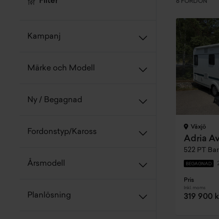
Filter
6 FORDON
Kampanj
Märke och Modell
Ny / Begagnad
Växjö
Fordonstyp/Kaross
Adria A
522 PT Ba
Årsmodell
BEGAGNAD
Pris
Inkl. moms
Planlösning
319 900 k