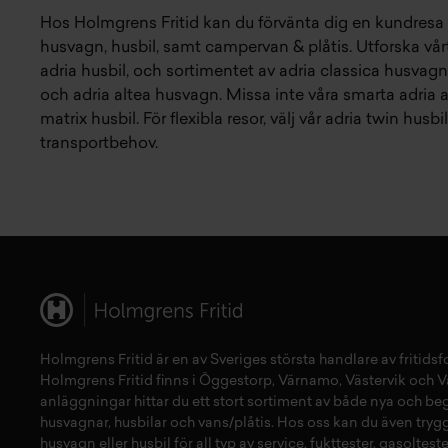
Hos Holmgrens Fritid kan du förvänta dig en kundresa 
husvagn
,
husbil
, samt
campervan & plåtis
. Utforska vå
adria husbil
, och sortimentet av
adria classica husvagn
och
adria altea husvagn
. Missa inte våra smarta
adria 
matrix husbil
. För flexibla resor, välj vår
adria twin husbil
transportbehov.
Holmgrens Fritid
är en av Sveriges största handlare av
fritids
Holmgrens Fritid finns i
Öggestorp
,
Värnamo
,
Västervik
och
V
anläggningar hittar du ett stort sortiment av både
nya
och
be
husvagnar
,
husbilar
och
vans/plåtis
. Hos oss kan du även tryg
husvagn
eller
husbil
för all typ av
service
,
fukttester
,
gasolteste