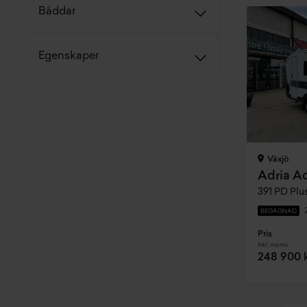
Bäddar
Egenskaper
Växjö
Adria A
391 PD Plu
BEGAGNAD
Pris
Inkl. moms
248 900 