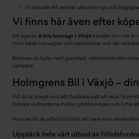
Vi erbjuder ett varierat utbud av nya och begagn
Vi finns här även efter köp
Att äga en
Adria husvagn i Växjö
handlar om mer än s
inom både husvagnar och personbilar, och vår verkstad ä
Behöver du hjälp med gasoltest, viktkontroll eller vin
campare.
Holmgrens Bil i Växjö – di
Vill du ta steget mot ett flexiblare sätt att resa? Kom 
förklara skillnaderna mellan planlösningar och hitta rät
Hos oss får du alltid stöd från ett team som värdesätter
Upptäck hela vårt utbud av fritidsfordo