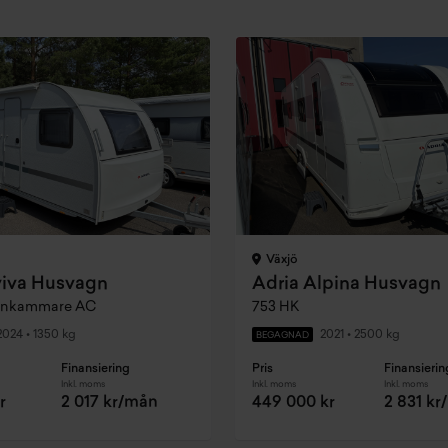
Växjö
viva Husvagn
Adria Alpina Husvagn
rnkammare AC
753 HK
2024
•
1350 kg
2021
•
2500 kg
BEGAGNAD
Finansiering
Pris
Finansierin
Inkl. moms
Inkl. moms
Inkl. moms
r
2 017 kr/mån
449 000 kr
2 831 k