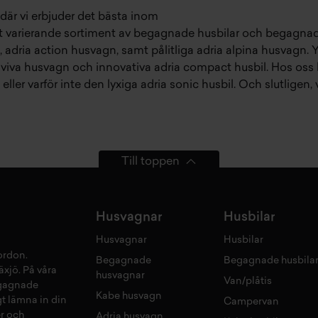
där vi erbjuder det bästa inom
rt varierande sortiment av
begagnade husbilar
och
begagnad
,
adria action husvagn
, samt pålitliga
adria alpina husvagn
. 
aviva husvagn
och innovativa
adria compact husbil
. Hos oss
eller varför inte den lyxiga
adria sonic husbil
. Och slutligen, 
Till toppen
Husvagnar
Husbilar
Husvagnar
Husbilar
fordon
.
Begagnade
Begagnade husbila
äxjö
. På våra
husvagnar
Van/plåtis
gagnade
Kabe husvagn
gt lämna in din
Campervan
r
och
Adria husvagn