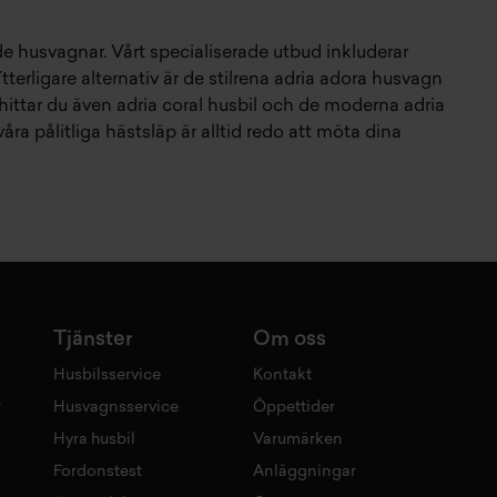
e husvagnar
. Vårt specialiserade utbud inkluderar
Ytterligare alternativ är de stilrena
adria adora husvagn
 hittar du även
adria coral husbil
och de moderna
adria
våra pålitliga
hästsläp
är alltid redo att möta dina
Tjänster
Om oss
Husbilsservice
Kontakt
r
Husvagnsservice
Öppettider
Hyra husbil
Varumärken
Fordonstest
Anläggningar