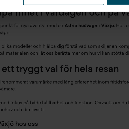
apa frihet i vardagen och på 
rtpunkt för nya äventyr med en
Adria husvagn i Växjö
. Hos 
vagn.
and olika modeller och hjälpa dig förstå vad som skiljer en ko
nn på materialen och låt oss berätta mer om hur vi kan stött
ett tryggt val för hela resan
t välrenommerat varumärke med lång erfarenhet inom fritidsfor
vämare.
med fokus på både hållbarhet och funktion. Oavsett om du let
ehov och din livsstil.
Växjö hos oss