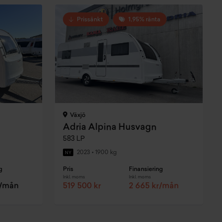
Prissänkt
1,95% ränta
Växjö
Adria Alpina Husvagn
583 LP
2023
•
1900 kg
NY
g
Pris
Finansiering
Inkl. moms
Inkl. moms
r/mån
519 500 kr
2 665 kr/mån