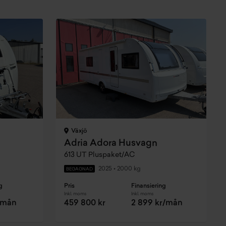
Växjö
Adria Adora Husvagn
613 UT Pluspaket/AC
2025
•
2000 kg
BEGAGNAD
g
Pris
Finansiering
Inkl. moms
Inkl. moms
r/mån
459 800 kr
2 899 kr/mån