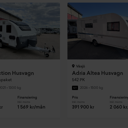
Växjö
ction Husvagn
Adria Altea Husvagn
spaket
542 PK
2021
•
1300 kg
2026
•
1500 kg
NY
Finansiering
Pris
Finansierin
Inkl. moms
Inkl. moms
Inkl. moms
kr
1 569 kr/mån
391 900 kr
2 060 k