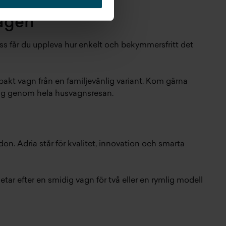
vägen
oss får du uppleva hur enkelt och bekymmersfritt det
mpakt vagn från en familjevänlig variant. Kom gärna
a dig genom hela husvagnsresan.
don. Adria står för kvalitet, innovation och smarta
ar efter en smidig vagn för två eller en rymlig modell