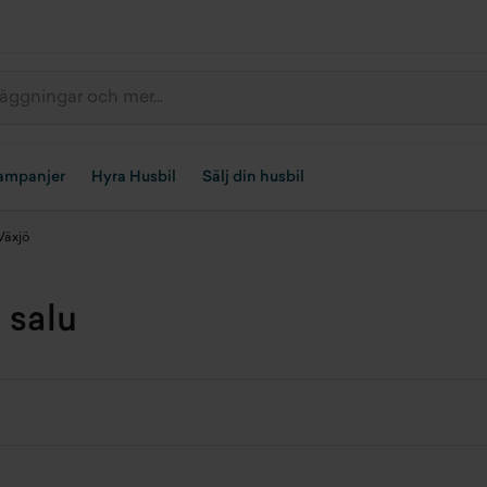
ampanjer
Hyra Husbil
Sälj din husbil
Växjö
 salu