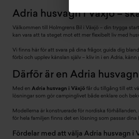
Adria husvagn i Växjö – sk
Välkommen till Holmgrens Bil i Växjö – din trygga sta
kan vara att ta steget mot ett mer flexibelt liv med hus
Vi finns här för att svara på dina frågor, guida dig bl
förbi och upplev känslan själv – kliv in i en Adria, kä
Därför är en Adria husvagn 
Med en
Adria husvagn i Växjö
får du tillgång till et
lösningar som gör campinglivet både enklare och bek
Modellerna är konstruerade för nordiska förhållanden, 
för hela familjen finns det en lösning som passar dina b
Fördelar med att välja Adria husvagn i 