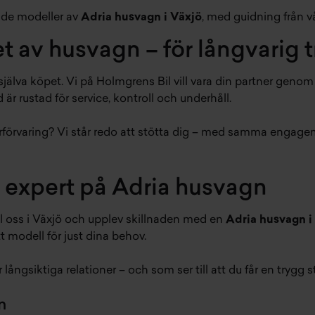
ade modeller av
Adria husvagn i Växjö
, med guidning från v
et av husvagn – för långvarig 
jälva köpet. Vi på Holmgrens Bil vill vara din partner geno
r rustad för service, kontroll och underhåll.
terförvaring? Vi står redo att stötta dig – med samma engag
n expert på Adria husvagn
till oss i Växjö och upplev skillnaden med en
Adria husvagn i
t modell för just dina behov.
 långsiktiga relationer – och som ser till att du får en trygg
n