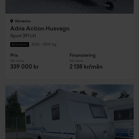
Värnamo
Adria Action Husvagn
Sport 391 LH
2023
•
1300 kg
BEGAGNAD
Pris
Finansiering
Inkl. moms
Inkl. moms
339 000 kr
2 138 kr/mån