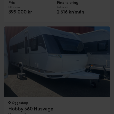
Pris
Finansiering
Inkl. moms
Inkl. moms
399 000 kr
2 516 kr/mån
Öggestorp
Hobby 560 Husvagn