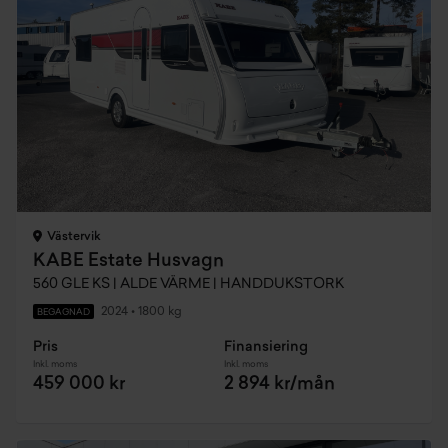
Västervik
KABE Estate Husvagn
560 GLE KS | ALDE VÄRME | HANDDUKSTORK
2024
•
1800 kg
BEGAGNAD
Pris
Finansiering
Inkl. moms
Inkl. moms
459 000 kr
2 894 kr/mån