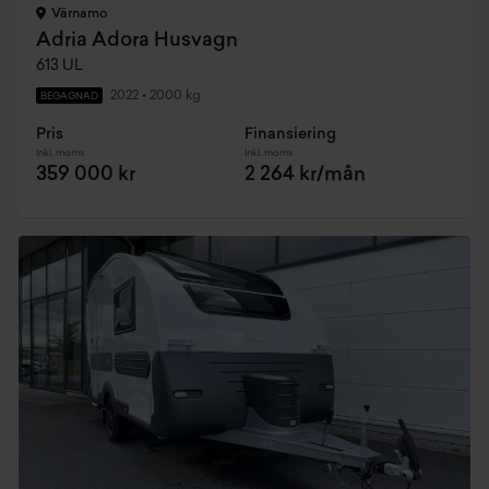
Värnamo
Adria Adora Husvagn
613 UL
2022
•
2000 kg
BEGAGNAD
Pris
Finansiering
Inkl. moms
Inkl. moms
359 000 kr
2 264 kr/mån