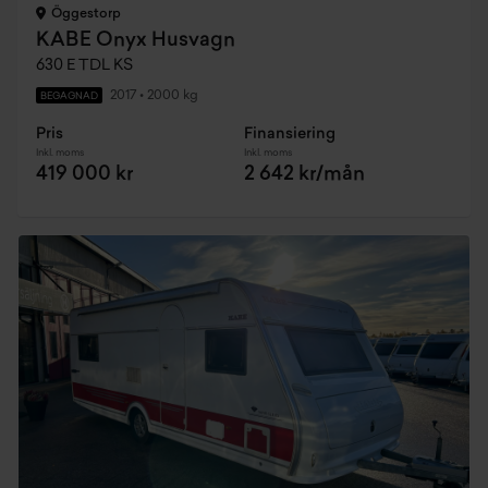
Öggestorp
KABE Onyx Husvagn
630 E TDL KS
2017
•
2000 kg
BEGAGNAD
Pris
Finansiering
Inkl. moms
Inkl. moms
419 000 kr
2 642 kr/mån