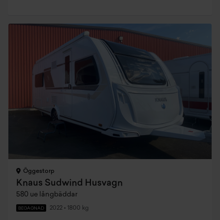
Öggestorp
Knaus Sudwind Husvagn
580 ue långbäddar
2022
•
1800 kg
BEGAGNAD