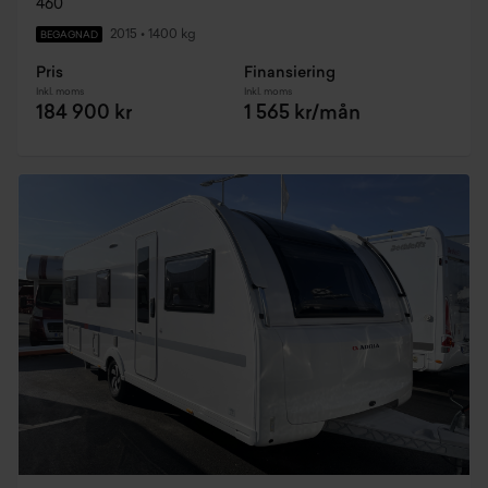
460
2015
•
1400 kg
BEGAGNAD
Pris
Finansiering
Inkl. moms
Inkl. moms
184 900 kr
1 565 kr/mån