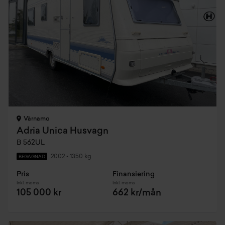
Värnamo
Adria Unica Husvagn
B 562UL
2002
•
1350 kg
BEGAGNAD
Pris
Finansiering
Inkl. moms
Inkl. moms
105 000 kr
662 kr/mån