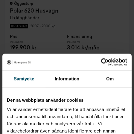
Öggestorp
Polar 620 Husvagn
Lb långbäddar
2007
•
2000 kg
BEGAGNAD
Pris
Finansiering
Inkl. moms
Inkl. moms
199 900 kr
3 014 kr/mån
Samtycke
Information
Om
Denna webbplats använder cookies
Vi använder enhetsidentifierare för att anpassa innehållet
och annonserna till användarna, tillhandahålla funktioner
för sociala medier och analysera vår trafik. Vi
vidarebefordrar även sådana identifierare och annan