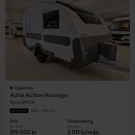
Öggestorp
Adria Action Husvagn
Sport 391 LH
2023
•
1300 kg
BEGAGNAD
Pris
Finansiering
Inkl. moms
Inkl. moms
319 000 kr
2 011 kr/mån