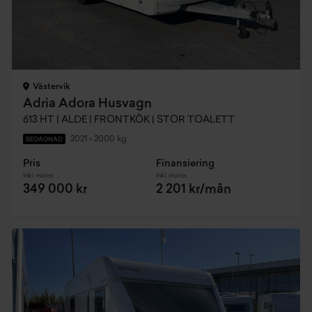
Västervik
Adria Adora Husvagn
613 HT | ALDE | FRONTKÖK | STOR TOALETT
2021
•
2000 kg
BEGAGNAD
Pris
Finansiering
Inkl. moms
Inkl. moms
349 000 kr
2 201 kr/mån