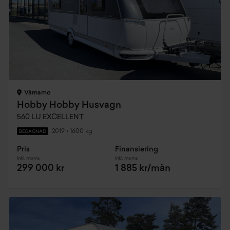
Värnamo
Hobby Hobby Husvagn
560 LU EXCELLENT
2019
•
1600 kg
BEGAGNAD
Pris
Finansiering
Inkl. moms
Inkl. moms
299 000 kr
1 885 kr/mån