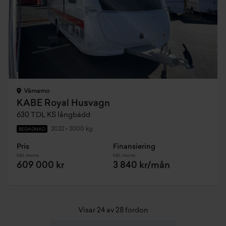
Värnamo
KABE Royal Husvagn
630 TDL KS långbädd
2022
•
2000 kg
BEGAGNAD
Pris
Finansiering
Inkl. moms
Inkl. moms
609 000 kr
3 840 kr/mån
Visar 24 av 28 fordon