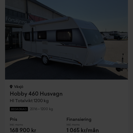
Växjö
Hobby 460 Husvagn
Hl Totalvikt 1200 kg
2016
•
1200 kg
BEGAGNAD
Pris
Finansiering
Inkl. moms
Inkl. moms
168 900 kr
1 065 kr/mån