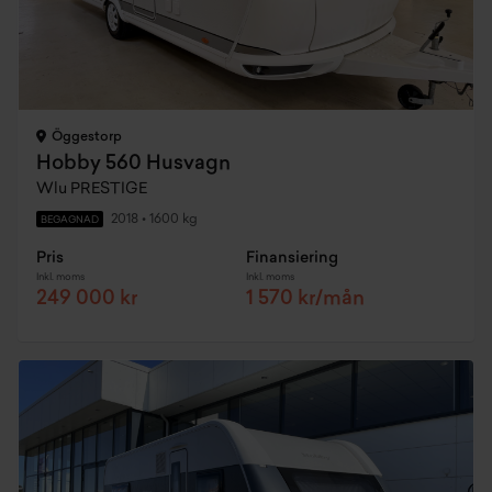
Öggestorp
Hobby 560 Husvagn
Wlu PRESTIGE
2018
•
1600 kg
BEGAGNAD
Pris
Finansiering
Inkl. moms
Inkl. moms
249 000 kr
1 570 kr/mån