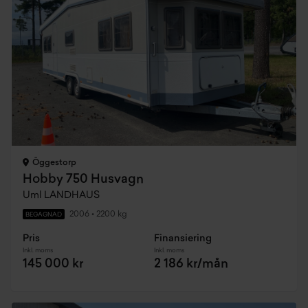
Öggestorp
Hobby 750 Husvagn
Uml LANDHAUS
2006
•
2200 kg
BEGAGNAD
Pris
Finansiering
Inkl. moms
Inkl. moms
145 000 kr
2 186 kr/mån