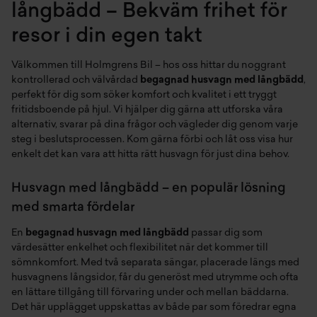
långbädd – Bekväm frihet för
resor i din egen takt
Välkommen till Holmgrens Bil – hos oss hittar du noggrant
kontrollerad och välvårdad
begagnad husvagn med långbädd
,
perfekt för dig som söker komfort och kvalitet i ett tryggt
fritidsboende på hjul. Vi hjälper dig gärna att utforska våra
alternativ, svarar på dina frågor och vägleder dig genom varje
steg i beslutsprocessen. Kom gärna förbi och låt oss visa hur
enkelt det kan vara att hitta rätt husvagn för just dina behov.
Husvagn med långbädd – en populär lösning
med smarta fördelar
En
begagnad husvagn med långbädd
passar dig som
värdesätter enkelhet och flexibilitet när det kommer till
sömnkomfort. Med två separata sängar, placerade längs med
husvagnens långsidor, får du generöst med utrymme och ofta
en lättare tillgång till förvaring under och mellan bäddarna.
Det här upplägget uppskattas av både par som föredrar egna