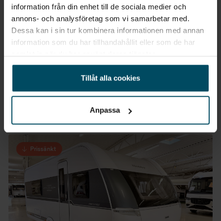
information från din enhet till de sociala medier och
annons- och analysföretag som vi samarbetar med.
Dessa kan i sin tur kombinera informationen med annan
Värnamo
information som du har tillhandahållit eller som de har
Tabbert Vivaldi Husvagn
samlat in när du har använt deras tjänster.
560 e
2005
•
1580 kg
BEGAGNAD
Tillåt alla cookies
Pris
Finansiering
Inkl. moms
Inkl. moms
129 000 kr
1 945 kr/mån
Anpassa
Prissänkt