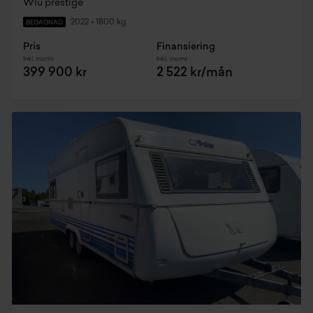
Wlu prestige
2022
•
1800 kg
BEGAGNAD
Pris
Finansiering
Inkl. moms
Inkl. moms
399 900 kr
2 522 kr/mån