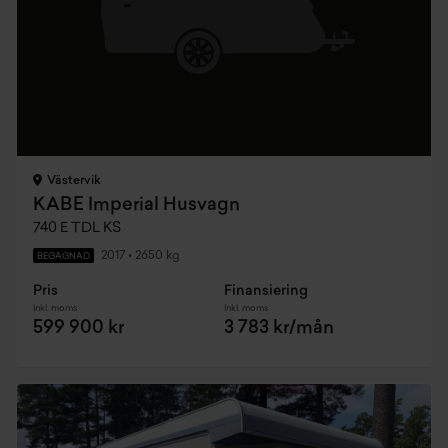
Västervik
KABE Imperial Husvagn
740 E TDL KS
2017
•
2650 kg
BEGAGNAD
Pris
Finansiering
Inkl. moms
Inkl. moms
599 900 kr
3 783 kr/mån