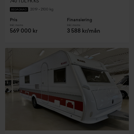
740 TDL FK KS
2019
•
2100 kg
BEGAGNAD
Pris
Finansiering
Inkl. moms
Inkl. moms
569 000 kr
3 588 kr/mån