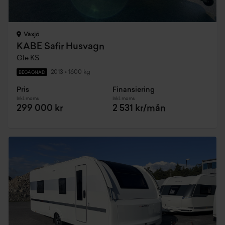
Växjö
KABE Safir Husvagn
Gle KS
2013
•
1600 kg
BEGAGNAD
Pris
Finansiering
Inkl. moms
Inkl. moms
299 000 kr
2 531 kr/mån