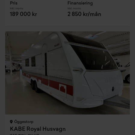
Pris
Finansiering
Inkl. moms
Inkl. moms
189 000 kr
2 850 kr/mån
Öggestorp
KABE Royal Husvagn