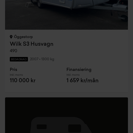
Öggestorp
Wilk S3 Husvagn
490
2007
•
1300 kg
BEGAGNAD
Pris
Finansiering
Inkl. moms
Inkl. moms
110 000 kr
1 659 kr/mån