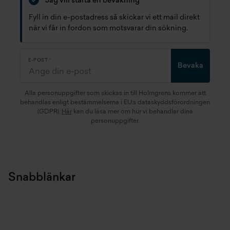
Jag vill starta en bevakning
Fyll in din e-postadress så skickar vi ett mail direkt
när vi får in fordon som motsvarar din sökning.
E-POST
Bevaka
Alla personuppgifter som skickas in till Holmgrens kommer att
behandlas enligt bestämmelserna i EU:s dataskyddsförordningen
(GDPR).
Här
kan du läsa mer om hur vi behandlar dina
personuppgifter.
Snabblänkar