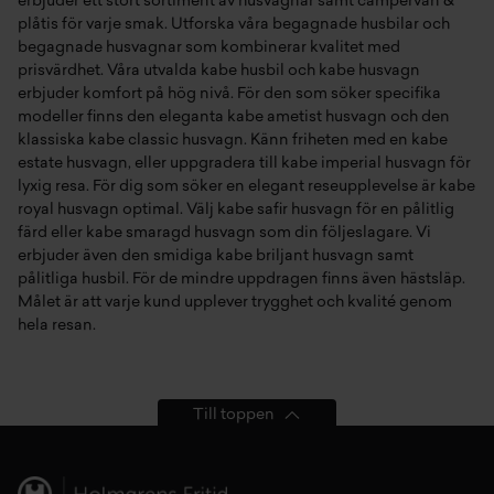
erbjuder ett stort sortiment av
husvagnar
samt
campervan &
plåtis
för varje smak. Utforska våra
begagnade husbilar
och
begagnade husvagnar
som kombinerar kvalitet med
prisvärdhet. Våra utvalda
kabe husbil
och
kabe husvagn
erbjuder komfort på hög nivå. För den som söker specifika
modeller finns den eleganta
kabe ametist husvagn
och den
klassiska
kabe classic husvagn
. Känn friheten med en
kabe
estate husvagn
, eller uppgradera till
kabe imperial husvagn
för
lyxig resa. För dig som söker en elegant reseupplevelse är
kabe
royal husvagn
optimal. Välj
kabe safir husvagn
för en pålitlig
färd eller
kabe smaragd husvagn
som din följeslagare. Vi
erbjuder även den smidiga
kabe briljant husvagn
samt
pålitliga
husbil
. För de mindre uppdragen finns även
hästsläp
.
Målet är att varje kund upplever trygghet och kvalité genom
hela resan.
Till toppen