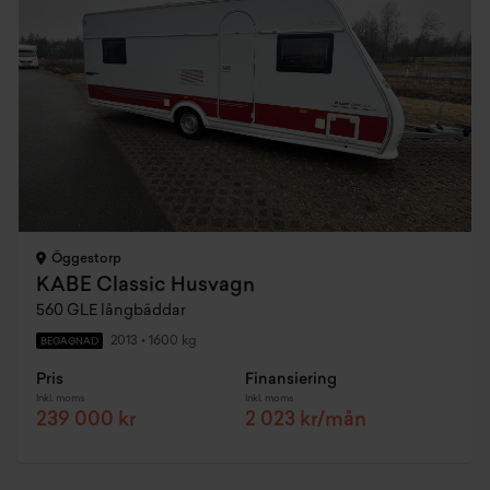
Öggestorp
KABE Classic Husvagn
560 GLE långbäddar
2013
•
1600 kg
BEGAGNAD
Pris
Finansiering
Inkl. moms
Inkl. moms
239 000 kr
2 023 kr/mån