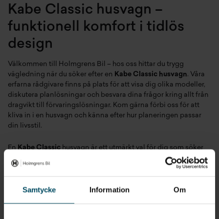
Kabe Classic husvagn –
funktionell komfort i tidlös
design
Välkommen till Holmgrens Bil – hos oss hittar du trygg
vägledning när du söker efter en
Kabe Classic husvagn
. Våra
erfarna rådgivare finns på plats för att visa dig olika modeller,
diskutera planlösningar och besvara dina frågor kring allt från
dragvikt till förvaringslösningar. Kom gärna förbi oss för att
kliva in i en husvagn och känna efter hur planeringen passar
din livsstil.
En
Kabe Classic
husvagn är ett utmärkt val för dig som söker
ett välutrustat, lättanvänt fritidsfordon med fokus på
användarvänlighet och kvalitet. Serien är utvecklad för att
klara skiftande nordiska förhållanden och passar både
nybörjare och mer erfarna campare som uppskattar praktiska
Samtycke
Information
Om
lösningar, gedigen konstruktion och modern känsla.