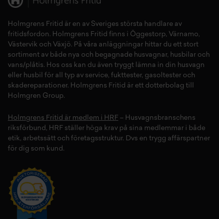
Holmgrens Fritid
är en av Sveriges största handlare av
fritidsfordon
. Holmgrens Fritid finns i
Öggestorp
,
Värnamo
,
Västervik
och
Växjö
. På våra anläggningar hittar du ett stort
sortiment av både
nya
och
begagnade husvagnar
,
husbilar
och
vans/plåtis
. Hos oss kan du även tryggt lämna in din
husvagn
eller
husbil
för all typ av
service
,
fukttester
,
gasoltester
och
skadereparationer
.
Holmgrens Fritid
är ett dotterbolag till
Holmgren Group.
Holmgrens Fritid är medlem i HRF
– Husvagnsbranschens
riksförbund, HRF ställer höga krav på sina medlemmar i både
etik, arbetssätt och företagsstruktur. Dvs en trygg affärspartner
för dig som kund.