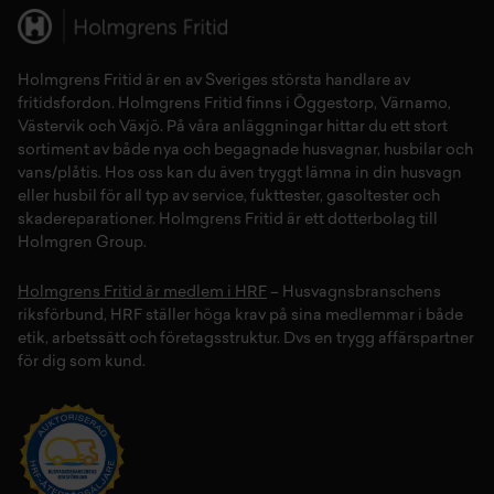
Holmgrens Fritid
är en av Sveriges största handlare av
fritidsfordon
. Holmgrens Fritid finns i
Öggestorp
,
Värnamo
,
Västervik
och
Växjö
. På våra anläggningar hittar du ett stort
sortiment av både
nya
och
begagnade husvagnar
,
husbilar
och
vans/plåtis
. Hos oss kan du även tryggt lämna in din
husvagn
eller
husbil
för all typ av
service
,
fukttester
,
gasoltester
och
skadereparationer
.
Holmgrens Fritid
är ett dotterbolag till
Holmgren Group.
Holmgrens Fritid är medlem i HRF
– Husvagnsbranschens
riksförbund, HRF ställer höga krav på sina medlemmar i både
etik, arbetssätt och företagsstruktur. Dvs en trygg affärspartner
för dig som kund.