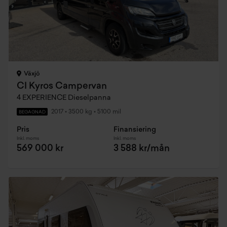
Växjö
CI Kyros Campervan
4 EXPERIENCE Dieselpanna
2017
•
3500 kg
•
5100 mil
BEGAGNAD
Pris
Finansiering
Inkl. moms
Inkl. moms
569 000 kr
3 588 kr/mån