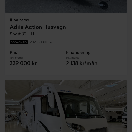
Värnamo
Adria Action Husvagn
Sport 391 LH
2023
•
1300 kg
BEGAGNAD
Pris
Finansiering
Inkl. moms
Inkl. moms
339 000 kr
2 138 kr/mån