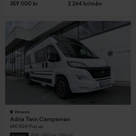
359 000 kr
2 264 kr/mån
Värnamo
Adria Twin Campervan
640 SGX Pop up
2024
•
3500 kg
•
1100 mil
BEGAGNAD