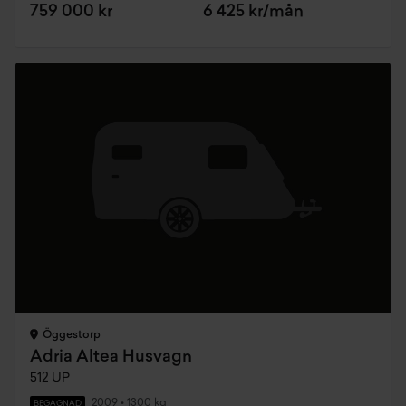
759 000 kr
6 425 kr/mån
Öggestorp
Adria Altea Husvagn
512 UP
2009
•
1300 kg
BEGAGNAD