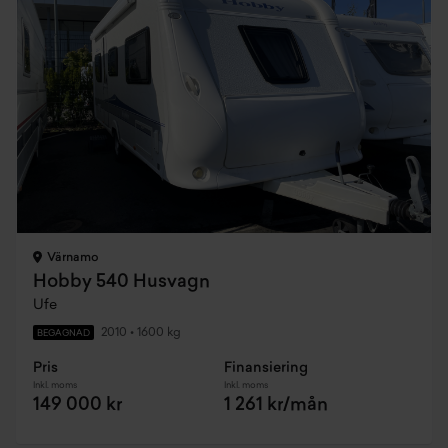
Värnamo
Hobby 540 Husvagn
Ufe
2010
•
1600 kg
BEGAGNAD
Pris
Finansiering
Inkl. moms
Inkl. moms
149 000 kr
1 261 kr/mån