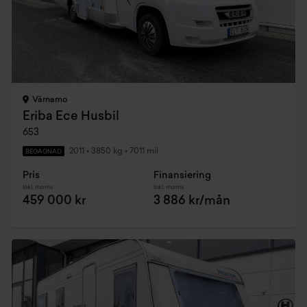
Värnamo
Eriba Ece Husbil
653
2011
•
3850 kg
•
7011 mil
BEGAGNAD
Pris
Finansiering
Inkl. moms
Inkl. moms
459 000 kr
3 886 kr/mån