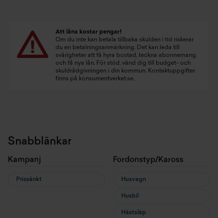
Att låna kostar pengar!
Om du inte kan betala tillbaka skulden i tid riskerar
du en betalningsanmärkning. Det kan leda till
svårigheter att få hyra bostad, teckna abonnemang
och få nya lån. För stöd, vänd dig till budget- och
skuldrådgivningen i din kommun. Kontaktuppgifter
finns på
konsumentverket.se
.
Snabblänkar
Kampanj
Fordonstyp/Kaross
Prissänkt
Husvagn
Husbil
Hästsläp