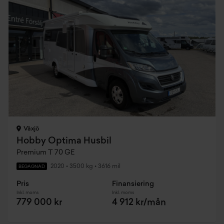
Växjö
Hobby Optima Husbil
Premium T 70 GE
2020
•
3500 kg
•
3616 mil
BEGAGNAD
Pris
Finansiering
Inkl. moms
Inkl. moms
779 000 kr
4 912 kr/mån