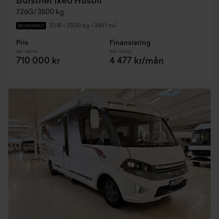
Bürstner Ixeo Husbil
726G/ 3500 kg
2018
•
3500 kg
•
3841 mil
BEGAGNAD
Pris
Finansiering
Inkl. moms
Inkl. moms
710 000 kr
4 477 kr/mån