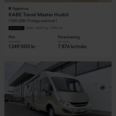
Öggestorp
KABE Travel Master Husbil
I 760 LGB | 9 stegs automat |
2020
•
4500 kg
•
1758 mil
BEGAGNAD
Pris
Finansiering
Inkl. moms
Inkl. moms
1 249 000 kr
7 876 kr/mån