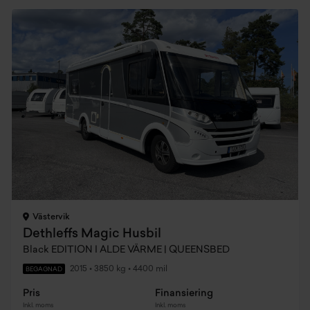
Västervik
Dethleffs Magic Husbil
Black EDITION I ALDE VÄRME | QUEENSBED
2015
•
3850 kg
•
4400 mil
BEGAGNAD
Pris
Finansiering
Inkl. moms
Inkl. moms