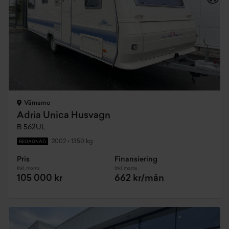
Värnamo
Adria Unica Husvagn
B 562UL
2002
•
1350 kg
BEGAGNAD
Pris
Finansiering
Inkl. moms
Inkl. moms
105 000 kr
662 kr/mån