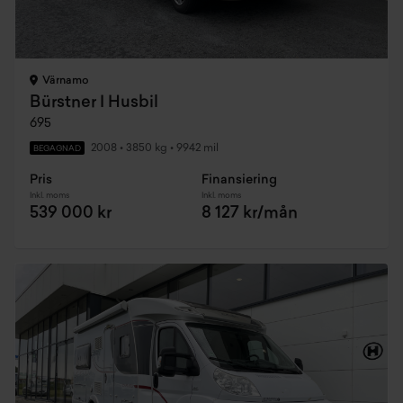
Värnamo
Bürstner I Husbil
695
2008
•
3850 kg
•
9942 mil
BEGAGNAD
Pris
Finansiering
Inkl. moms
Inkl. moms
539 000 kr
8 127 kr/mån