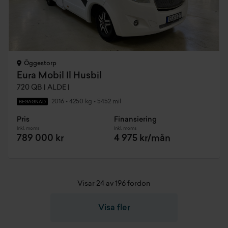
Öggestorp
Eura Mobil Il Husbil
720 QB | ALDE |
2016
•
4250 kg
•
5452 mil
BEGAGNAD
Pris
Finansiering
Inkl. moms
Inkl. moms
789 000 kr
4 975 kr/mån
Visar 24 av 196 fordon
Visa fler