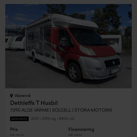
Västervik
Dethleffs T Husbil
7090 ALDE VÄRME | SOLCELL | STORA MOTORN
2010
•
3700 kg
•
8300 mil
BEGAGNAD
Pris
Finansiering
Inkl. moms
Inkl. moms