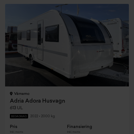
Värnamo
Adria Adora Husvagn
613 UL
2022
•
2000 kg
BEGAGNAD
Pris
Finansiering
Inkl. moms
Inkl. moms