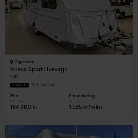
Öggestorp
Knaus Sport Husvagn
460
2015
•
1400 kg
BEGAGNAD
Pris
Finansiering
Inkl. moms
Inkl. moms
184 900 kr
1 565 kr/mån