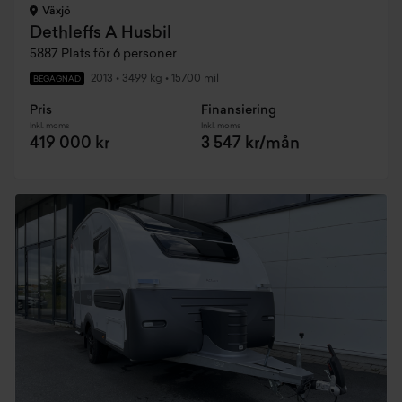
Växjö
Dethleffs A Husbil
5887 Plats för 6 personer
2013
•
3499 kg
•
15700 mil
BEGAGNAD
Pris
Finansiering
Inkl. moms
Inkl. moms
419 000 kr
3 547 kr/mån