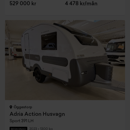
529 000 kr
4 478 kr/mån
Öggestorp
Adria Action Husvagn
Sport 391 LH
2023
•
1300 kg
BEGAGNAD