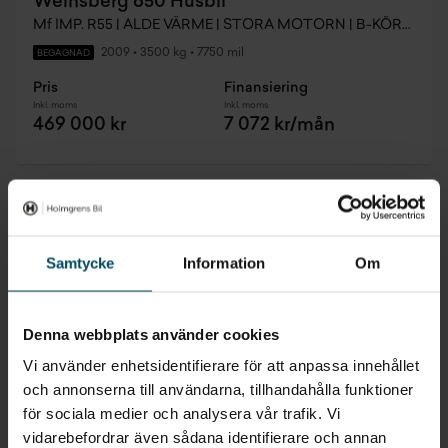
Weinsberg 650 Husbil
Mf IMP. R55 | ALDE VÄRME | STORA MOTORN | B-KÖRKORT
2009
•
3500 kg
•
7750 mil
BEGAGNAD
Pris
Finansiering
Inkl. moms
Inkl. moms
469 000 kr
7 072 kr/mån
Samtycke
Information
Om
Denna webbplats använder cookies
Vi använder enhetsidentifierare för att anpassa innehållet
och annonserna till användarna, tillhandahålla funktioner
för sociala medier och analysera vår trafik. Vi
vidarebefordrar även sådana identifierare och annan