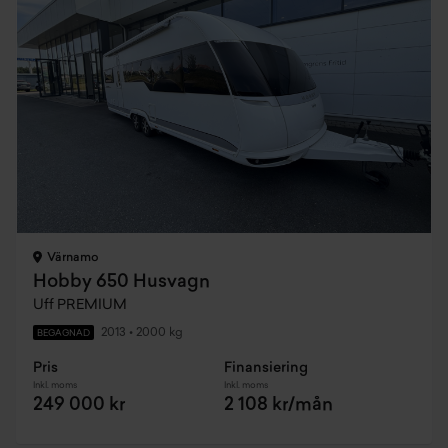
Värnamo
Hobby 650 Husvagn
Uff PREMIUM
2013
•
2000 kg
BEGAGNAD
Pris
Finansiering
Inkl. moms
Inkl. moms
249 000 kr
2 108 kr/mån