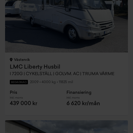
Västervik
LMC Liberty Husbil
I 720G | CYKELSTÄLL | GOLVM. AC | TRUMA VÄRME
2009
•
4000 kg
•
11825 mil
BEGAGNAD
Pris
Finansiering
Inkl. moms
Inkl. moms
439 000 kr
6 620 kr/mån