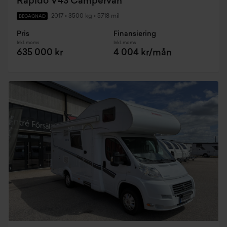
Rapido V43 Campervan
2017
•
3500 kg
•
5718 mil
BEGAGNAD
Pris
Finansiering
Inkl. moms
Inkl. moms
635 000 kr
4 004 kr/mån