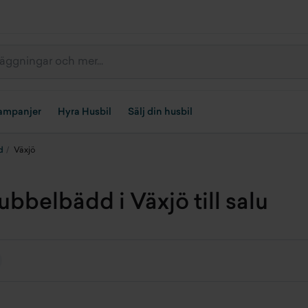
ampanjer
Hyra Husbil
Sälj din husbil
d
Växjö
belbädd i Växjö till salu