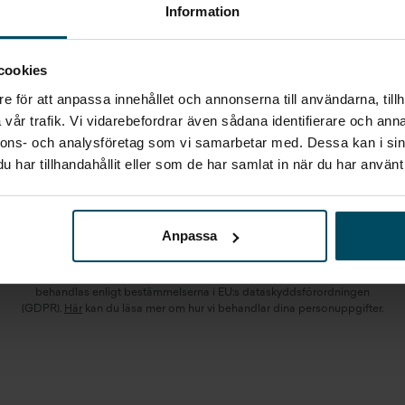
Information
KABE
VÄXJÖ
DUBBELBÄDD
cookies
e för att anpassa innehållet och annonserna till användarna, tillh
Jag vill starta en bevakning
vår trafik. Vi vidarebefordrar även sådana identifierare och anna
nnons- och analysföretag som vi samarbetar med. Dessa kan i sin
Fyll in din e-postadress så skickar vi ett mail direkt när
vi får in fordon som motsvarar din sökning.
har tillhandahållit eller som de har samlat in när du har använt 
E-POST
Bevaka
Anpassa
Alla personuppgifter som skickas in till Holmgrens kommer att
behandlas enligt bestämmelserna i EU:s dataskyddsförordningen
(GDPR).
Här
kan du läsa mer om hur vi behandlar dina personuppgifter.