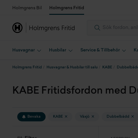
Holmgrens Bil
Holmgrens Fritid
Husvagnar
Husbilar
Service & Tillbehör
K
Holmgrens Fritid
Husvagnar & Husbilar till salu
KABE
Dubbelbäd
KABE Fritidsfordon med Dub
Bevaka
KABE
Växjö
Dubbelbädd