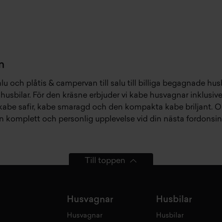
n
alu
och
plåtis & campervan till salu
till
billiga begagnade husb
husbilar
. För den kräsne erbjuder vi
kabe husvagnar
inklusiv
kabe safir
,
kabe smaragd
och den kompakta
kabe briljant
. 
 en komplett och personlig upplevelse vid din nästa fordonsin
Till toppen
Husvagnar
Husbilar
Husvagnar
Husbilar