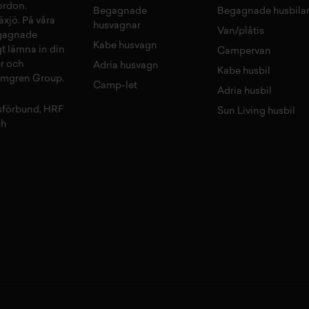
fordon
.
Begagnade
Begagnade husbila
äxjö
. På våra
husvagnar
Van/plåtis
gagnade
Kabe husvagn
gt lämna in din
Campervan
r
och
Adria husvagn
Kabe husbil
olmgren Group.
Camp-let
Adria husbil
sförbund, HRF
Sun Living husbil
ch