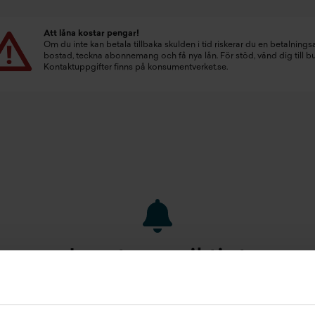
Att låna kostar pengar!
Om du inte kan betala tillbaka skulden i tid riskerar du en betalningsa
bostad, teckna abonnemang och få nya lån. För stöd, vänd dig till 
Kontaktuppgifter finns på
konsumentverket.se
.
Inget som riktigt
passade?
STARTA EN BEVAKNING AV: