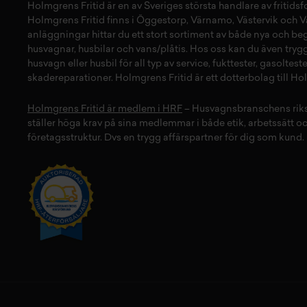
Holmgrens Fritid
är en av Sveriges största handlare av
fritids
Holmgrens Fritid finns i
Öggestorp
,
Värnamo
,
Västervik
och
V
anläggningar hittar du ett stort sortiment av både
nya
och
be
husvagnar
,
husbilar
och
vans/plåtis
. Hos oss kan du även tryg
husvagn
eller
husbil
för all typ av
service
,
fukttester
,
gasolteste
skadereparationer
.
Holmgrens Fritid
är ett dotterbolag till H
Holmgrens Fritid är medlem i HRF
– Husvagnsbranschens rik
ställer höga krav på sina medlemmar i både etik, arbetssätt o
företagsstruktur. Dvs en trygg affärspartner för dig som kund.