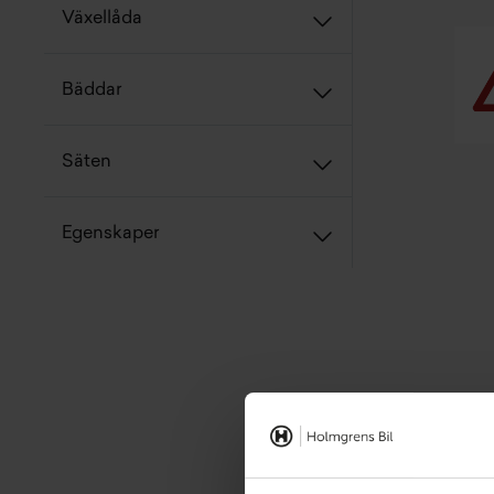
Växellåda
Bäddar
Säten
Egenskaper