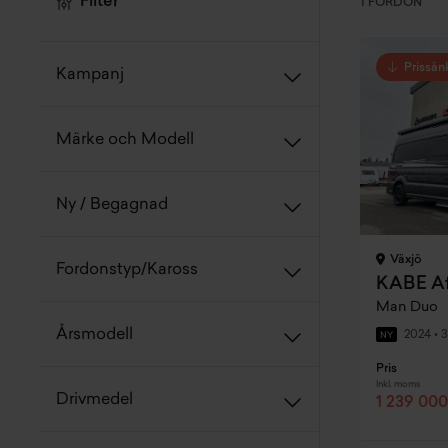
Filter
1 FORDON
Prissän
Kampanj
Märke och Modell
Ny / Begagnad
Växjö
Fordonstyp/Kaross
KABE Af
Man Duo
Årsmodell
2024
•
3
NY
Pris
Inkl. moms
Drivmedel
1 239 000