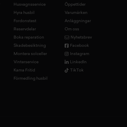
r
Husvagnsservice
Öppettider
Hyra husbil
Varumärken
Fordonstest
Anläggningar
Reservdelar
Om oss
Boka reparation
Nyhetsbrev
Skadebesiktning
Facebook
Montera solceller
Instagram
Vinterservice
LinkedIn
Kama Fritid
TikTok
Förmedling husbil