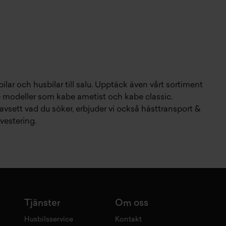
ilar
och
husbilar till salu
. Upptäck även vårt sortiment
e modeller som
kabe ametist
och
kabe classic
.
Oavsett vad du söker, erbjuder vi också
hästtransport &
vestering.
Tjänster
Om oss
Husbilsservice
Kontakt