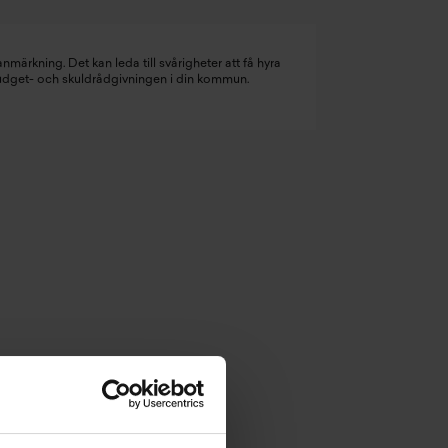
nmärkning. Det kan leda till svårigheter att få hyra
budget- och skuldrådgivningen i din kommun.