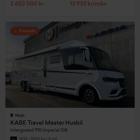
2 650 000 kr
13 933 kr/mån
Prissänkt
Växjö
KABE Travel Master Husbil
Intergrated 910 Imperial GB
2025
•
5500 kg
•
0 mil
NY