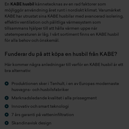
En
KABE husbil
kännetecknas av en rad faktorer som
möjliggör användning året runt i nordiskt klimat.
Varumärket
KABE
har utrustat sina KABE husbilar med avancerad isolering,
effektiv ventilation och pålitliga värmesystem som
tillsammans hjälper till att hålla värmen uppe när
utetemperaturen är låg. I vårt sortiment finns en KABE husbil
för alla behov och önskemål.
Funderar du på att köpa en husbil från KABE?
Här kommer några anledningar till varför en KABE husbil är ett
bra alternativ:
Produktionen sker i Tenhult, i en av Europas modernaste
husvagns- och husbilsfabriker⁠
Marknadsledande kvalitet i alla prissegment⁠
Innovativ och smart teknologi⁠
7 års garanti på vatteninfiltration⁠
Skandinavisk design⁠