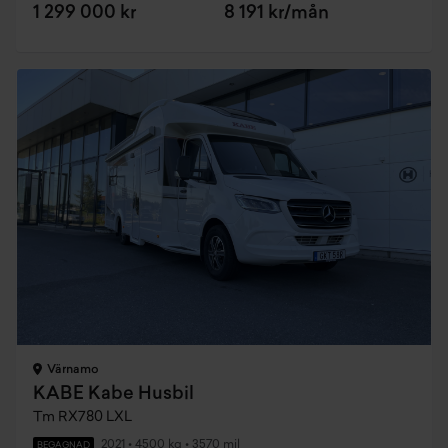
1 299 000 kr
8 191 kr/mån
Värnamo
KABE Kabe Husbil
Tm RX780 LXL
2021
•
4500 kg
•
3570 mil
BEGAGNAD