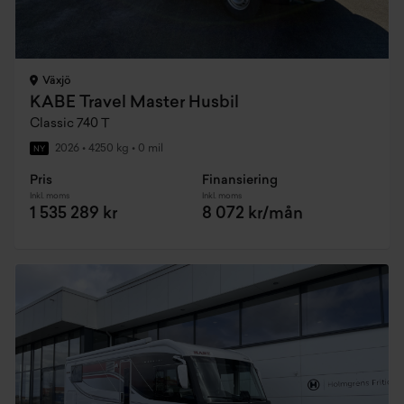
Växjö
KABE Travel Master Husbil
Classic 740 T
2026
•
4250 kg
•
0 mil
NY
Pris
Finansiering
Inkl. moms
Inkl. moms
1 535 289 kr
8 072 kr/mån