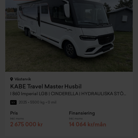
Västervik
KABE Travel Master Husbil
I 860 Imperial LGB | CINDERELLA | HYDRAULISKA STÖDBEN | LÅNGBÄDDAR
2025
•
5500 kg
•
0 mil
NY
Pris
Finansiering
Inkl. moms
Inkl. moms
2 675 000 kr
14 064 kr/mån