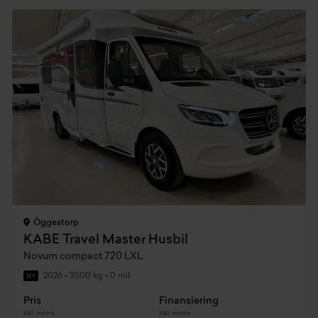
Öggestorp
KABE Travel Master Husbil
Novum compact 720 LXL
2026
•
3500 kg
•
0 mil
NY
Pris
Finansiering
Inkl. moms
Inkl. moms