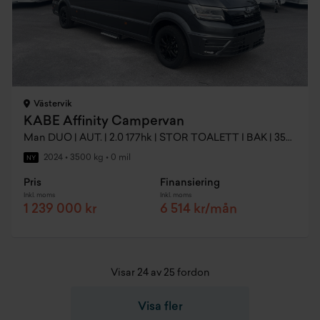
Västervik
KABE Affinity Campervan
Man DUO | AUT. | 2.0 177hk | STOR TOALETT I BAK | 3500KG
2024
•
3500 kg
•
0 mil
NY
Pris
Finansiering
Inkl. moms
Inkl. moms
1 239 000 kr
6 514 kr/mån
Visar 24 av 25 fordon
Visa fler