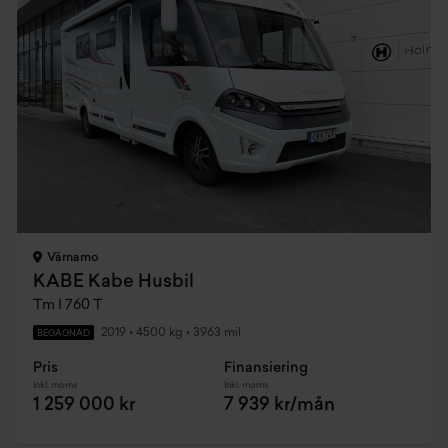
Värnamo
KABE Kabe Husbil
Tm I 760 T
2019
•
4500 kg
•
3963 mil
BEGAGNAD
Pris
Finansiering
Inkl. moms
Inkl. moms
1 259 000 kr
7 939 kr/mån