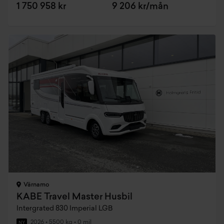
1 750 958 kr
9 206 kr/mån
Värnamo
KABE Travel Master Husbil
Intergrated 830 Imperial LGB
2026
•
5500 kg
•
0 mil
NY