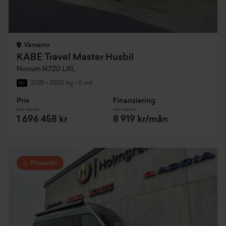
Värnamo
KABE Travel Master Husbil
Novum N720 LXL
2025
•
3500 kg
•
0 mil
NY
Pris
Finansiering
Inkl. moms
Inkl. moms
1 696 458 kr
8 919 kr/mån
Prissänkt