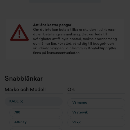
Att låna kostar pengar!
Om du inte kan betala tillbaka skulden i tid riskerar
du en betalningsanmärkning. Det kan leda till
svårigheter att få hyra bostad, teckna abonnemang
och få nya lån. För stöd, vänd dig till budget- och
skuldrådgivningen i din kommun. Kontaktuppgifter
finns på
konsumentverket.se
.
Snabblänkar
Märke och Modell
Ort
KABE
Värnamo
780
Västervik
Affinity
Växjö