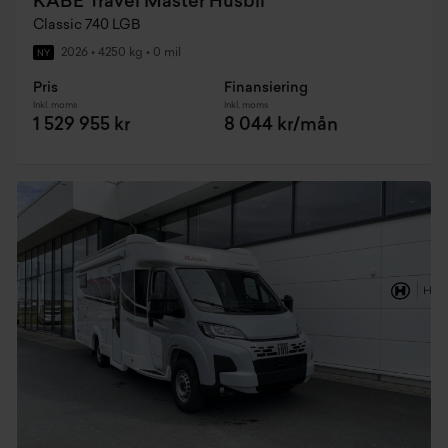
KABE Travel Master Husbil
Classic 740 LGB
2026
•
4250 kg
•
0 mil
NY
Pris
Finansiering
Inkl. moms
Inkl. moms
1 529 955 kr
8 044 kr/mån