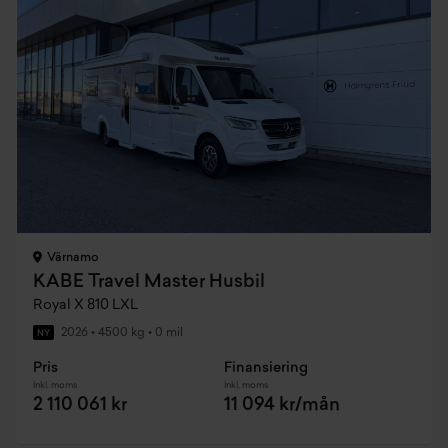
Värnamo
KABE Travel Master Husbil
Royal X 810 LXL
2026
•
4500 kg
•
0 mil
NY
Pris
Finansiering
Inkl. moms
Inkl. moms
2 110 061 kr
11 094 kr/mån