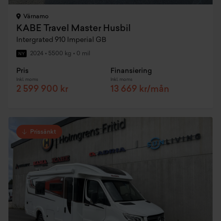
Värnamo
KABE Travel Master Husbil
Intergrated 910 Imperial GB
2024
•
5500 kg
•
0 mil
NY
Pris
Finansiering
Inkl. moms
Inkl. moms
2 599 900 kr
13 669 kr/mån
Prissänkt