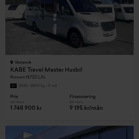
Västervik
KABE Travel Master Husbil
Novum N720 LXL
2026
•
3500 kg
•
0 mil
NY
Pris
Finansiering
Inkl. moms
Inkl. moms
1 748 900 kr
9 195 kr/mån