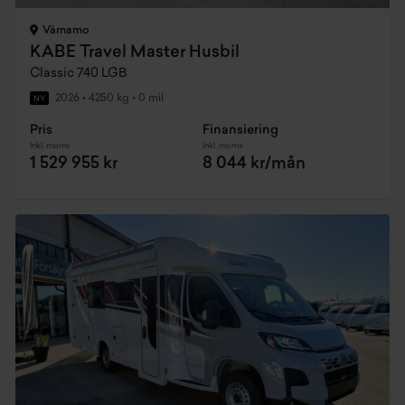
Värnamo
KABE Travel Master Husbil
Classic 740 LGB
2026
•
4250 kg
•
0 mil
NY
Pris
Finansiering
Inkl. moms
Inkl. moms
1 529 955 kr
8 044 kr/mån