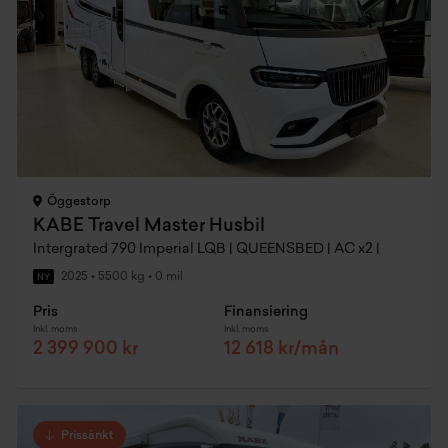
Öggestorp
KABE Travel Master Husbil
Intergrated 790 Imperial LQB | QUEENSBED | AC x2 |
2025
•
5500 kg
•
0 mil
NY
Pris
Finansiering
Inkl. moms
Inkl. moms
2 399 900 kr
12 618 kr/mån
Prissänkt