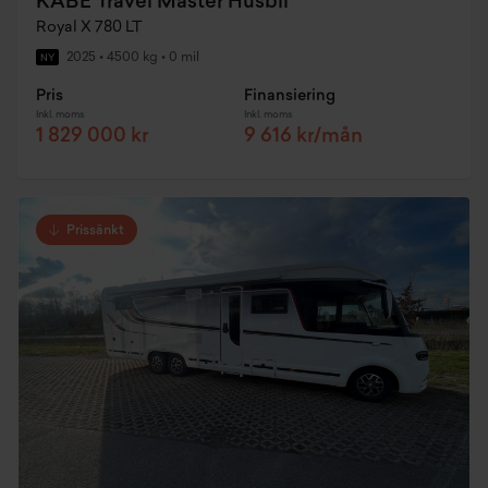
KABE Travel Master Husbil
Royal X 780 LT
2025
•
4500 kg
•
0 mil
NY
Pris
Finansiering
Inkl. moms
Inkl. moms
1 829 000 kr
9 616 kr/mån
Prissänkt