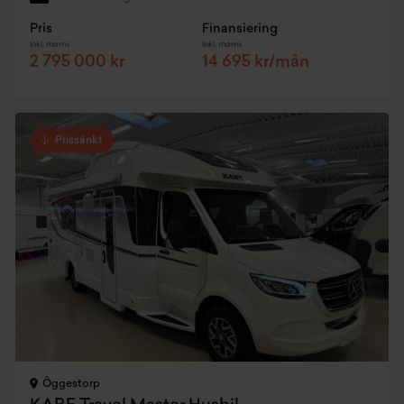
Pris
Finansiering
Inkl. moms
Inkl. moms
2 795 000 kr
14 695 kr/mån
Prissänkt
Öggestorp