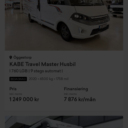
Öggestorp
KABE Travel Master Husbil
I 760 LGB | 9 stegs automat |
2020
•
4500 kg
•
1758 mil
BEGAGNAD
Pris
Finansiering
Inkl. moms
Inkl. moms
1 249 000 kr
7 876 kr/mån