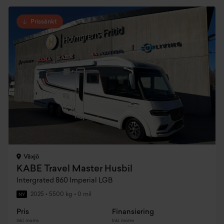
Prissänkt
Växjö
KABE Travel Master Husbil
Intergrated 860 Imperial LGB
2025
•
5500 kg
•
0 mil
NY
Pris
Finansiering
Inkl. moms
Inkl. moms