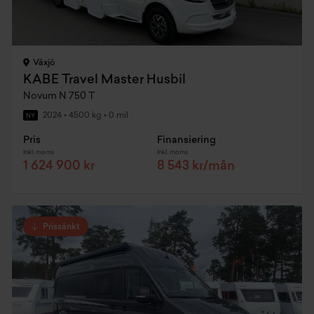
Växjö
KABE Travel Master Husbil
Novum N 750 T
2024
•
4500 kg
•
0 mil
NY
Pris
Finansiering
Inkl. moms
Inkl. moms
1 624 900 kr
8 543 kr/mån
Prissänkt