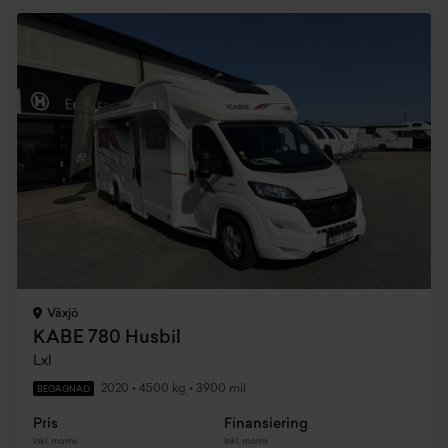
Växjö
KABE 780 Husbil
Lxl
2020
•
4500 kg
•
3900 mil
BEGAGNAD
Pris
Finansiering
Inkl. moms
Inkl. moms