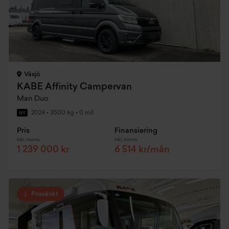
Växjö
KABE Affinity Campervan
Man Duo
2024
•
3500 kg
•
0 mil
NY
Pris
Finansiering
Inkl. moms
Inkl. moms
1 239 000 kr
6 514 kr/mån
Prissänkt