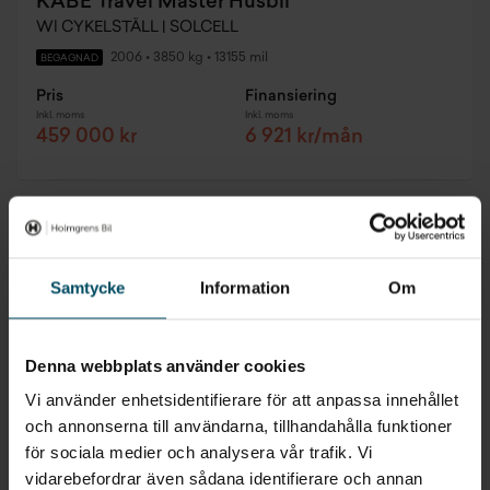
KABE Travel Master Husbil
Wl CYKELSTÄLL | SOLCELL
2006
•
3850 kg
•
13155 mil
BEGAGNAD
Pris
Finansiering
Inkl. moms
Inkl. moms
459 000 kr
6 921 kr/mån
Prissänkt
Samtycke
Information
Om
Denna webbplats använder cookies
Vi använder enhetsidentifierare för att anpassa innehållet
och annonserna till användarna, tillhandahålla funktioner
för sociala medier och analysera vår trafik. Vi
vidarebefordrar även sådana identifierare och annan