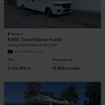
Värnamo
KABE Travel Master Husbil
Intergrated Imperial R i830 LGB
2026
•
5500 kg
•
0 mil
NY
Pris
Finansiering
Inkl. moms
Inkl. moms
3 015 399 kr
15 854 kr/mån