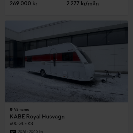
269 000 kr
2 277 kr/mån
Värnamo
KABE Royal Husvagn
600 GLE KS
2026
•
2000 kg
NY