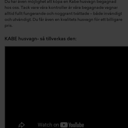
Du har även möjlighet att köpa en
Kabe husvagn begagnad
hos oss
. Tack vare våra kontroller är våra begagnade vagnar
alltid fullt fungerande och noggrant tvättade – både invändigt
och utvändigt. Du får även en kvalitets husvagn för ett billigare
pris.
KABE husvagn- så tillverkas den: