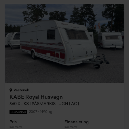
Västervik
KABE Royal Husvagn
560 XL KS | PÅSMARKIS | UGN | AC |
2007
•
1490 kg
BEGAGNAD
Pris
Finansiering
Inkl. moms
Inkl. moms