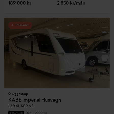
189 000 kr
2 850 kr/mån
Prissänkt
Öggestorp
KABE Imperial Husvagn
560 XL KS XV2
2024
•
2000 kg
BEGAGNAD