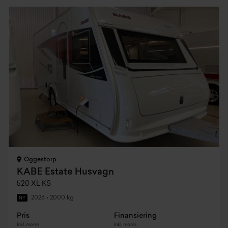
Öggestorp
KABE Estate Husvagn
520 XL KS
2026
•
2000 kg
NY
Pris
Finansiering
Inkl. moms
Inkl. moms