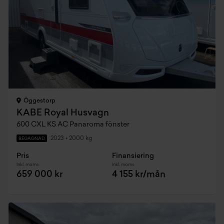
Öggestorp
KABE Royal Husvagn
600 CXL KS AC Panaroma fönster
2023
•
2000 kg
BEGAGNAD
Pris
Finansiering
Inkl. moms
Inkl. moms
659 000 kr
4 155 kr/mån