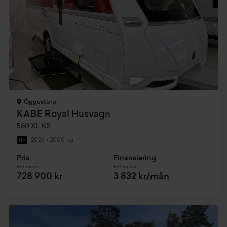
Öggestorp
KABE Royal Husvagn
560 XL KS
2026
•
2000 kg
NY
Pris
Finansiering
Inkl. moms
Inkl. moms
728 900 kr
3 832 kr/mån