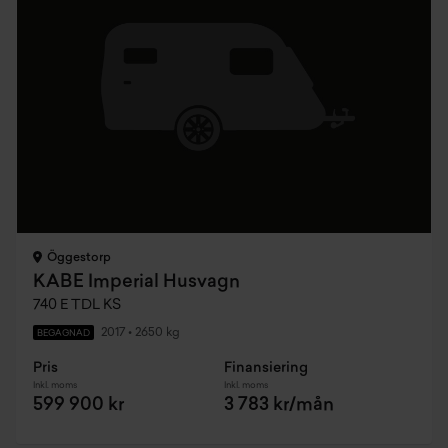
Öggestorp
KABE Imperial Husvagn
740 E TDL KS
2017
•
2650 kg
BEGAGNAD
Pris
Finansiering
Inkl. moms
Inkl. moms
599 900 kr
3 783 kr/mån