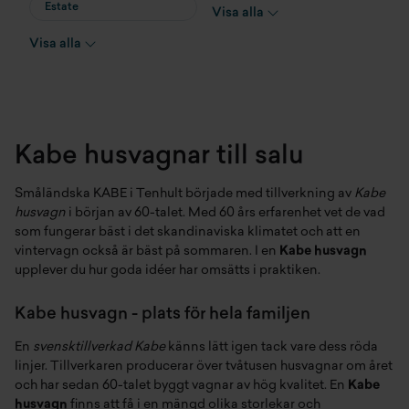
Estate
Öggestorp
Visa alla
Imperial
Visa alla
Onyx
Royal
Safir
Kabe husvagnar till salu
Smaragd
Småländska KABE i Tenhult började med tillverkning av
Kabe
husvagn
i början av 60-talet. Med 60 års erfarenhet vet de vad
som fungerar bäst i det skandinaviska klimatet och att en
vintervagn också är bäst på sommaren. I en
Kabe husvagn
upplever du hur goda idéer har omsätts i praktiken.
Kabe husvagn - plats för hela familjen
En
svensktillverkad Kabe
känns lätt igen tack vare dess röda
linjer. Tillverkaren producerar över tvåtusen husvagnar om året
och har sedan 60-talet byggt vagnar av hög kvalitet. En
Kabe
husvagn
finns att få i en mängd olika storlekar och