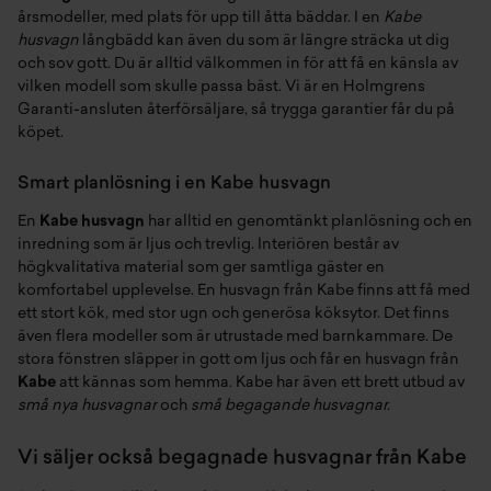
årsmodeller, med plats för upp till åtta bäddar. I en
Kabe
husvagn
långbädd kan även du som är längre sträcka ut dig
och sov gott. Du är alltid välkommen in för att få en känsla av
vilken modell som skulle passa bäst. Vi är en Holmgrens
Garanti-ansluten återförsäljare, så trygga garantier får du på
köpet.
Smart planlösning i en Kabe husvagn
En
Kabe husvagn
har alltid en genomtänkt planlösning och en
inredning som är ljus och trevlig. Interiören består av
högkvalitativa material som ger samtliga gäster en
komfortabel upplevelse. En husvagn från Kabe finns att få med
ett stort kök, med stor ugn och generösa köksytor. Det finns
även flera modeller som är utrustade med barnkammare. De
stora fönstren släpper in gott om ljus och får en husvagn från
Kabe
att kännas som hemma. Kabe har även ett brett utbud av
små nya husvagnar
och
små begagande husvagnar.
Vi säljer också begagnade husvagnar från Kabe