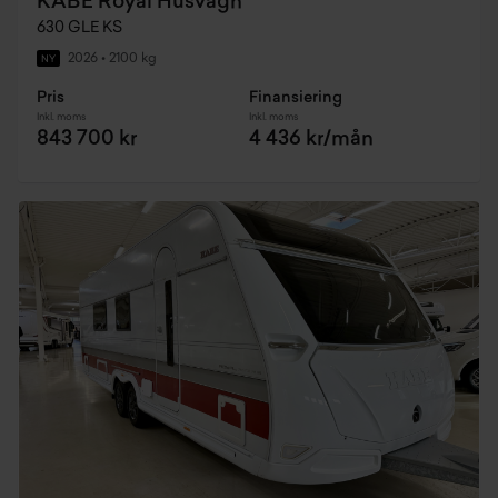
KABE Royal Husvagn
630 GLE KS
2026
•
2100 kg
NY
Pris
Finansiering
Inkl. moms
Inkl. moms
843 700 kr
4 436 kr/mån