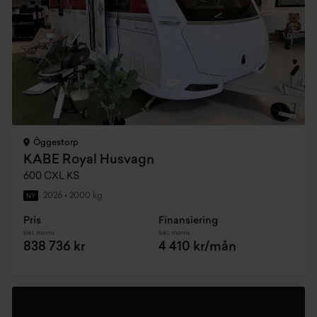
Öggestorp
KABE Royal Husvagn
600 CXL KS
2026
•
2000 kg
NY
Pris
Finansiering
Inkl. moms
Inkl. moms
838 736 kr
4 410 kr/mån