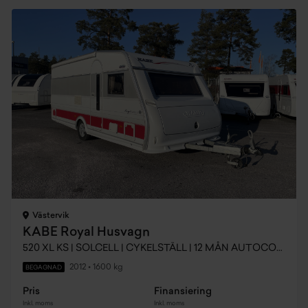
Västervik
KABE Royal Husvagn
520 XL KS | SOLCELL | CYKELSTÄLL | 12 MÅN AUTOCONCEPT
2012
•
1600 kg
BEGAGNAD
Pris
Finansiering
Inkl. moms
Inkl. moms