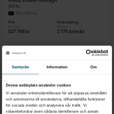
KABE Estate Husvagn
520 XL
2026
•
2000 kg
NY
Pris
Finansiering
Inkl. moms
Inkl. moms
527 748 kr
2 775 kr/mån
Samtycke
Information
Om
Denna webbplats använder cookies
Vi använder enhetsidentifierare för att anpassa innehållet
och annonserna till användarna, tillhandahålla funktioner
för sociala medier och analysera vår trafik. Vi
vidarebefordrar även sådana identifierare och annan