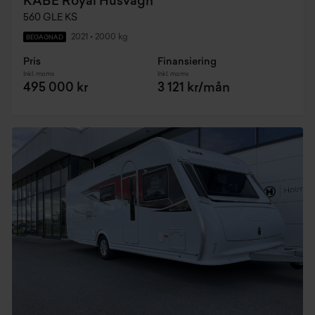
KABE Royal Husvagn
560 GLE KS
2021
•
2000 kg
BEGAGNAD
Pris
Finansiering
Inkl. moms
Inkl. moms
495 000 kr
3 121 kr/mån