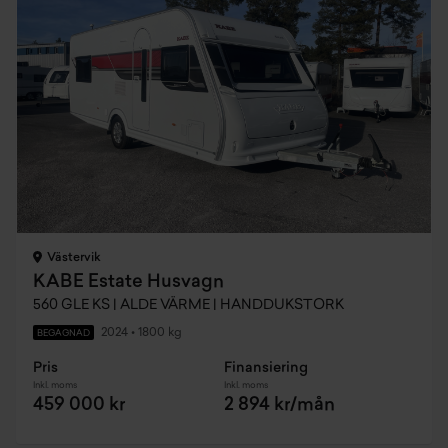
Västervik
KABE Estate Husvagn
560 GLE KS | ALDE VÄRME | HANDDUKSTORK
2024
•
1800 kg
BEGAGNAD
Pris
Finansiering
Inkl. moms
Inkl. moms
459 000 kr
2 894 kr/mån