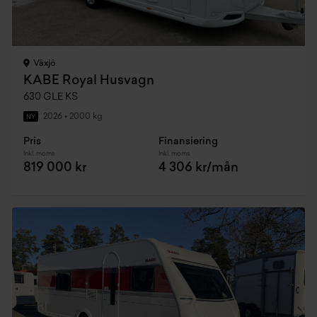
Växjö
KABE Royal Husvagn
630 GLE KS
2026
•
2000 kg
NY
Pris
Finansiering
Inkl. moms
Inkl. moms
819 000 kr
4 306 kr/mån