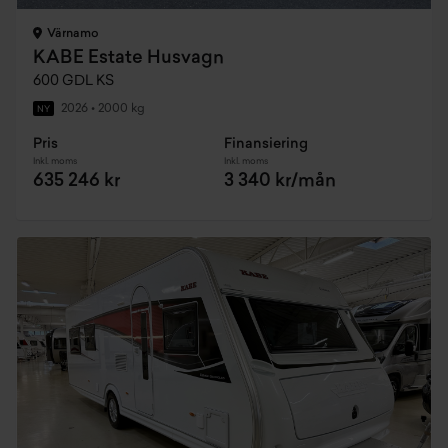
Värnamo
KABE Estate Husvagn
600 GDL KS
2026
•
2000 kg
NY
Pris
Finansiering
Inkl. moms
Inkl. moms
635 246 kr
3 340 kr/mån