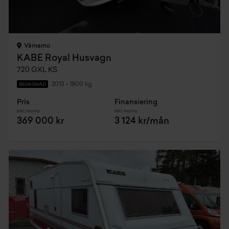
Värnamo
KABE Royal Husvagn
720 GXL KS
2013
•
1800 kg
BEGAGNAD
Pris
Finansiering
Inkl. moms
Inkl. moms
369 000 kr
3 124 kr/mån