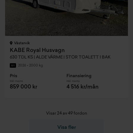
Västervik
KABE Royal Husvagn
630 TDL KS | ALDE VÄRME | STOR TOALETT I BAK
2026
•
2000 kg
NY
Pris
Finansiering
Inkl. moms
Inkl. moms
859 000 kr
4 516 kr/mån
Visar 24 av 49 fordon
Visa fler