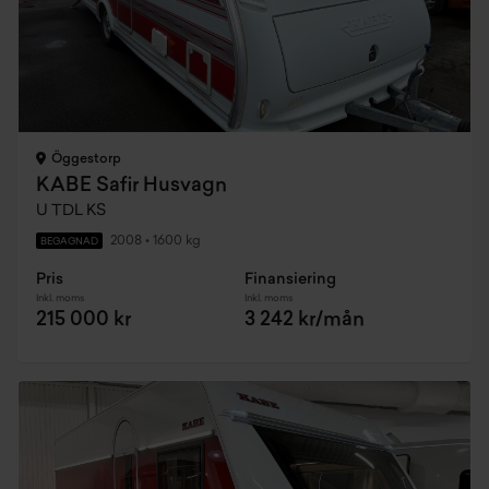
Öggestorp
KABE Safir Husvagn
U TDL KS
2008
•
1600 kg
BEGAGNAD
Pris
Finansiering
Inkl. moms
Inkl. moms
215 000 kr
3 242 kr/mån