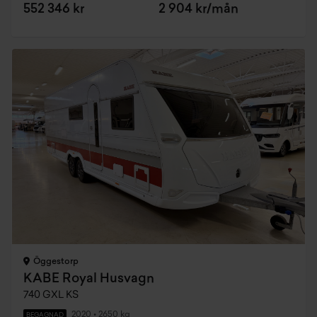
552 346 kr
2 904 kr/mån
Öggestorp
KABE Royal Husvagn
740 GXL KS
2020
•
2650 kg
BEGAGNAD