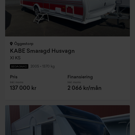
Öggestorp
KABE Smaragd Husvagn
Xl KS
2005
•
1370 kg
BEGAGNAD
Pris
Finansiering
Inkl. moms
Inkl. moms
137 000 kr
2 066 kr/mån