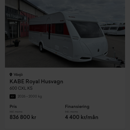
Växjö
KABE Royal Husvagn
600 CXL KS
2026
•
2000 kg
NY
Pris
Finansiering
Inkl. moms
Inkl. moms
836 800 kr
4 400 kr/mån