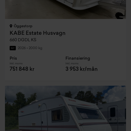
Öggestorp
KABE Estate Husvagn
660 DGDL KS
2026
•
2000 kg
NY
Pris
Finansiering
Inkl. moms
Inkl. moms
751 848 kr
3 953 kr/mån