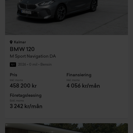
Kalmar
BMW 120
M Sport Navigation DA
2026
•
0 mil
•
Bensin
NY
Pris
Finansiering
Inkl. moms
Inkl. moms
458 200 kr
4 056 kr/mån
Företagsleasing
Exkl. moms
3 242 kr/mån