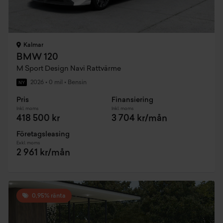
Kalmar
BMW 120
M Sport Design Navi Rattvärme
2026
•
0 mil
•
Bensin
NY
Pris
Finansiering
Inkl. moms
Inkl. moms
418 500 kr
3 704 kr/mån
Företagsleasing
Exkl. moms
2 961 kr/mån
0,95% ränta