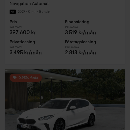
Navigation Automat
2027
•
0 mil
•
Bensin
NY
Pris
Finansiering
Inkl. moms
Inkl. moms
397 600 kr
3 519 kr/mån
Privatleasing
Företagsleasing
Inkl. moms
Exkl. moms
3 495 kr/mån
2 813 kr/mån
0,95% ränta