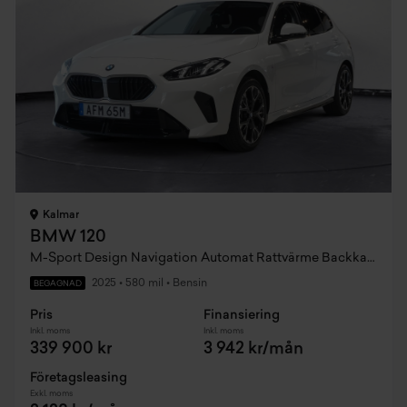
Kalmar
BMW 120
M-Sport Design Navigation Automat Rattvärme Backkamera 18
2025
•
580 mil
•
Bensin
BEGAGNAD
Pris
Finansiering
Inkl. moms
Inkl. moms
339 900 kr
3 942 kr/mån
Företagsleasing
Exkl. moms