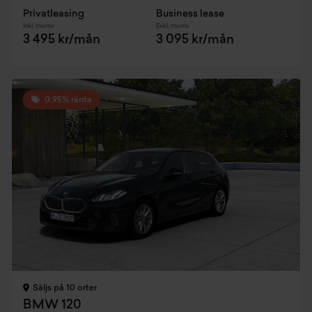
Privatleasing
Business lease
Inkl. moms
Exkl. moms
3 495 kr/mån
3 095 kr/mån
0,95% ränta
Säljs på 10 orter
BMW 120