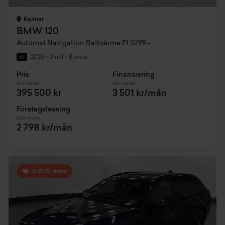
Kalmar
BMW 120
Automat Navigation Rattvärme Pl 3295 -
2026
•
0 mil
•
Bensin
NY
Pris
Finansiering
Inkl. moms
Inkl. moms
395 500 kr
3 501 kr/mån
Företagsleasing
Exkl. moms
2 798 kr/mån
0,95% ränta