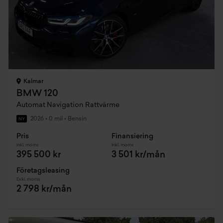
Kalmar
BMW 120
Automat Navigation Rattvärme
2026
•
0 mil
•
Bensin
NY
Pris
Finansiering
Inkl. moms
Inkl. moms
395 500 kr
3 501 kr/mån
Företagsleasing
Exkl. moms
2 798 kr/mån