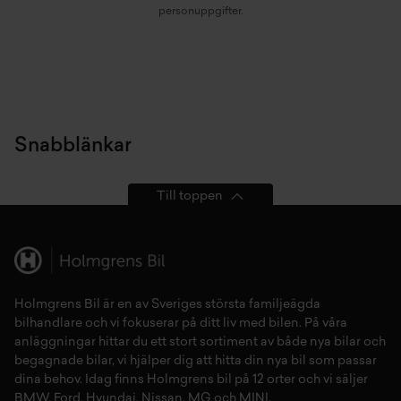
personuppgifter.
Snabblänkar
Till toppen
Holmgrens Bil är en av Sveriges största familjeägda
bilhandlare och vi fokuserar på ditt liv med bilen. På våra
anläggningar hittar du ett stort sortiment av både
nya bilar
och
begagnade bilar,
vi hjälper dig att hitta din
nya bil
som passar
dina behov. Idag finns Holmgrens bil på 12 orter och vi säljer
BMW
,
Ford
,
Hyundai
,
Nissan
,
MG
och
MINI
.