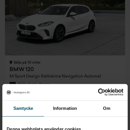
Säljs på 10 orter
BMW 120
M Sport Design Rattvärme Navigation Automat
2027
•
0 mil
•
Bensin
NY
Pris
Finansiering
Inkl. moms
Inkl. moms
419 200 kr
3 711 kr/mån
Samtycke
Information
Om
Privatleasing
Företagsleasing
Inkl. moms
Exkl. moms
3 995 kr/mån
2 966 kr/mån
Denna webbplats använder cookies