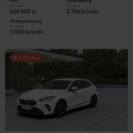
Pris
Finansiering
Inkl. moms
Inkl. moms
424 300 kr
3 756 kr/mån
Företagsleasing
Exkl. moms
3 002 kr/mån
0,95% ränta