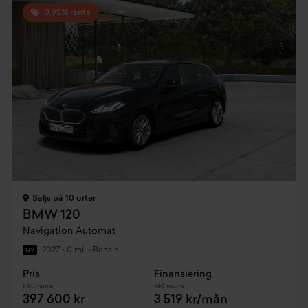
0,95% ränta
Säljs på 10 orter
BMW 120
Navigation Automat
2027
•
0 mil
•
Bensin
NY
Pris
Finansiering
Inkl. moms
Inkl. moms
397 600 kr
3 519 kr/mån