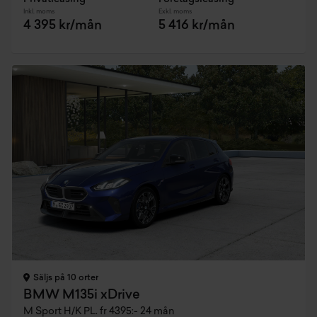
Inkl. moms
Exkl. moms
4 395 kr/mån
5 416 kr/mån
Säljs på 10 orter
BMW M135i xDrive
M Sport H/K PL. fr 4395:- 24 mån