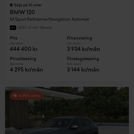
Säljs på 10 orter
BMW 120
M Sport Rattvärme Navigation Automat
2027
•
0 mil
•
Bensin
NY
Pris
Finansiering
Inkl. moms
Inkl. moms
444 400 kr
3 934 kr/mån
Privatleasing
Företagsleasing
Inkl. moms
Exkl. moms
4 295 kr/mån
3 144 kr/mån
0,95% ränta