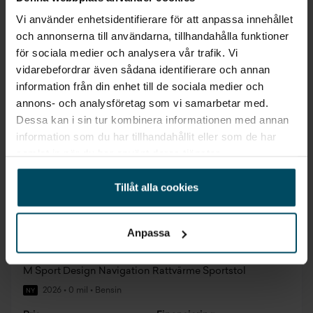
Vi använder enhetsidentifierare för att anpassa innehållet
och annonserna till användarna, tillhandahålla funktioner
0,95% ränta
för sociala medier och analysera vår trafik. Vi
vidarebefordrar även sådana identifierare och annan
information från din enhet till de sociala medier och
annons- och analysföretag som vi samarbetar med.
Dessa kan i sin tur kombinera informationen med annan
information som du har tillhandahållit eller som de har
samlat in när du har använt deras tjänster.
Tillåt alla cookies
Anpassa
Kalmar
BMW 120
M Sport Design Navigation Rattvärme Sportstol
2026
•
0 mil
•
Bensin
NY