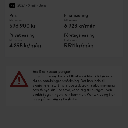
2027
•
0 mil
•
Bensin
NY
Pris
Finansiering
Inkl. moms
Inkl. moms
596 900 kr
6 923 kr/mån
Privatleasing
Företagsleasing
Inkl. moms
Exkl. moms
4 395 kr/mån
5 511 kr/mån
Att låna kostar pengar!
Om du inte kan betala tillbaka skulden i tid riskerar
du en betalningsanmärkning. Det kan leda till
svårigheter att få hyra bostad, teckna abonnemang
och få nya lån. För stöd, vänd dig till budget- och
skuldrådgivningen i din kommun. Kontaktuppgifter
finns på
konsumentverket.se
.