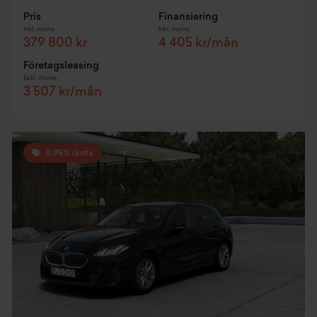
Pris
Finansiering
Inkl. moms
Inkl. moms
379 800 kr
4 405 kr/mån
Företagsleasing
Exkl. moms
3 507 kr/mån
0,95% ränta