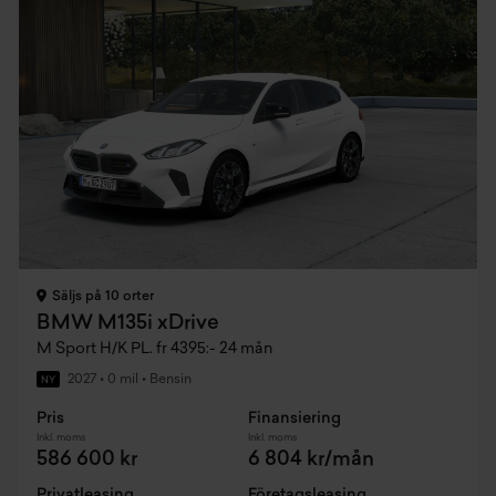
Säljs på 10 orter
BMW M135i xDrive
M Sport H/K PL. fr 4395:- 24 mån
2027
•
0 mil
•
Bensin
NY
Pris
Finansiering
Inkl. moms
Inkl. moms
586 600 kr
6 804 kr/mån
Privatleasing
Företagsleasing