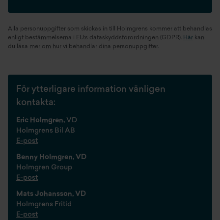
Alla personuppgifter som skickas in till Holmgrens kommer att behandlas
enligt bestämmelserna i EU:s dataskyddsförordningen (GDPR).
Här
kan
du läsa mer om hur vi behandlar dina personuppgifter.
För ytterligare information vänligen
kontakta:
Eric Holmgren,
VD
Holmgrens Bil AB
E-post
Benny Holmgren, VD
Holmgren Group
E-post
Mats Johansson, VD
Holmgrens Fritid
E-post