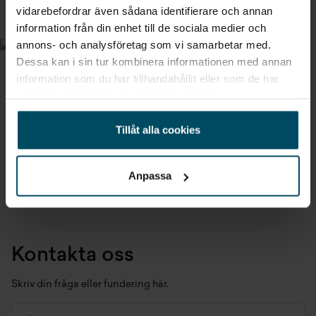
vidarebefordrar även sådana identifierare och annan
information från din enhet till de sociala medier och
annons- och analysföretag som vi samarbetar med.
Dessa kan i sin tur kombinera informationen med annan
Holmgrens Hyrbil logotyp vit
information som du har tillhandahållit eller som de har
samlat in när du har använt deras tjänster.
Ladda ned vit EPS
Ladda ned vit PNG
Tillåt alla cookies
Anpassa
Kontakta oss
Skriv din fråga eller fundering här.