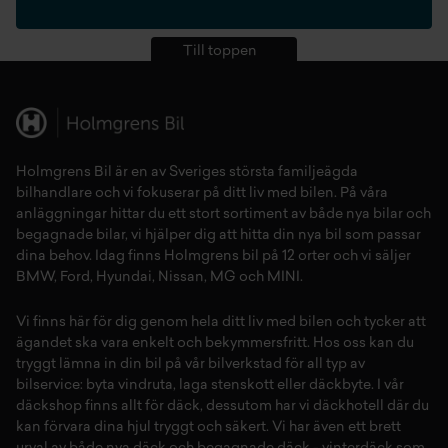
Till toppen
Holmgrens Bil är en av Sveriges största familjeägda
bilhandlare och vi fokuserar på ditt liv med bilen. På våra
anläggningar hittar du ett stort sortiment av både
nya bilar
och
begagnade bilar,
vi hjälper dig att hitta din
nya bil
som passar
dina behov. Idag finns Holmgrens bil på 12 orter och vi säljer
BMW
,
Ford
,
Hyundai
,
Nissan
,
MG
och
MINI
.
Vi finns här för dig genom hela ditt liv med bilen och tycker att
ägandet ska vara enkelt och bekymmersfritt. Hos oss kan du
tryggt lämna in din bil på vår
bilverkstad
för all typ av
bilservice:
byta vindruta,
laga stenskott
eller
däckbyte
. I vår
däckshop
finns allt för
däck
,
dessutom har vi
däckhotell
d
är du
kan förvara dina
hjul
tryggt och säkert.
Vi har även ett brett