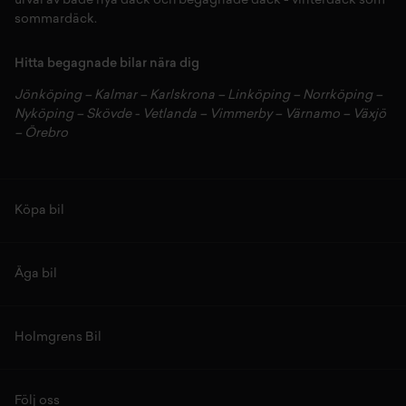
urval av både
nya däck
och
begagnade däck
-
vinterdäck
som
sommardäck.
Hitta begagnade bilar nära dig
Jönköping
–
Kalmar
–
Karlskrona
–
Linköping
–
Norrköping
–
Nyköping
–
Skövde
-
Vetlanda
–
Vimmerby
–
Värnamo
–
Växjö
–
Örebro
Köpa bil
Äga bil
Holmgrens Bil
Följ oss