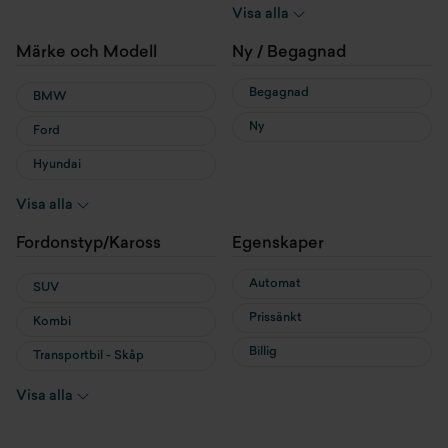
Hybrid
Visa alla
Laddhybrid
Märke och Modell
Ny / Begagnad
Begagnad
BMW
Ny
Ford
Hyundai
MG
Visa alla
MINI
Fordonstyp/Kaross
Egenskaper
Nissan
Automat
SUV
Prissänkt
Kombi
Billig
Transportbil - Skåp
Transportbil - Flak
Visa alla
Cab