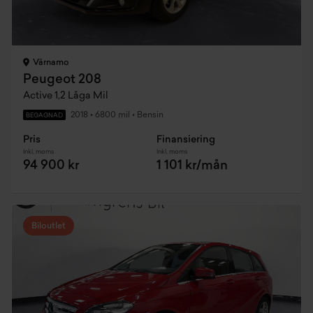
Värnamo
Peugeot 208
Active 1,2 Låga Mil
2018
•
6800 mil
•
Bensin
BEGAGNAD
Pris
Finansiering
Inkl. moms
Inkl. moms
94 900 kr
1 101 kr/mån
Biloutlet