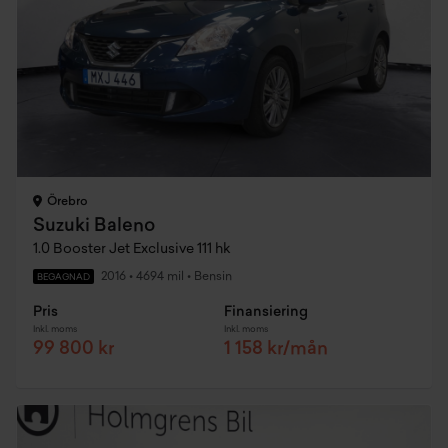
Örebro
Suzuki Baleno
1.0 Booster Jet Exclusive 111 hk
2016
•
4694 mil
•
Bensin
BEGAGNAD
Pris
Finansiering
Inkl. moms
Inkl. moms
99 800 kr
1 158 kr/mån