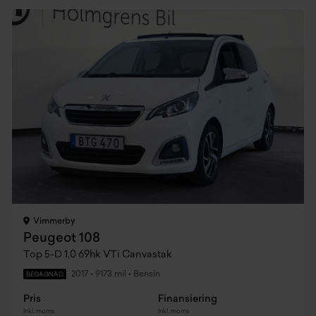
Vimmerby
Peugeot 108
Top 5-D 1,0 69hk VTi Canvastak
2017
•
9173 mil
•
Bensin
BEGAGNAD
Pris
Finansiering
Inkl. moms
Inkl. moms