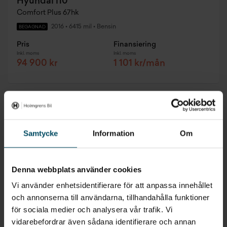
Hyundai i10
Comfort Plus 67hk
2016
•
6415 mil
•
Bensin
BEGAGNAD
Pris
Finansiering
Inkl. moms
Inkl. moms
94 900 kr
1 101 kr/mån
Biloutlet
Samtycke
Information
Om
Denna webbplats använder cookies
Vi använder enhetsidentifierare för att anpassa innehållet
och annonserna till användarna, tillhandahålla funktioner
för sociala medier och analysera vår trafik. Vi
vidarebefordrar även sådana identifierare och annan