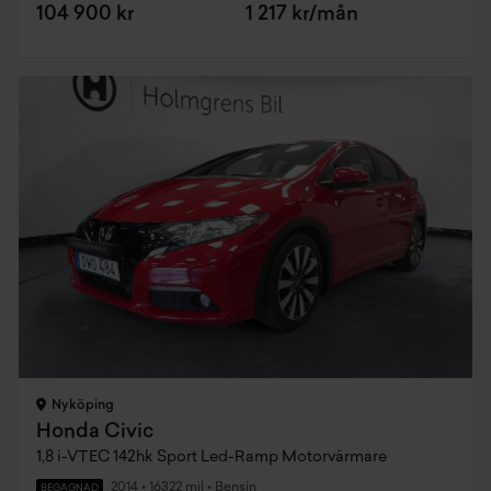
104 900 kr
1 217 kr/mån
Nyköping
Honda Civic
1,8 i-VTEC 142hk Sport Led-Ramp Motorvärmare
2014
•
16322 mil
•
Bensin
BEGAGNAD