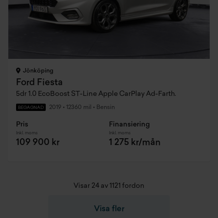
Jönköping
Ford Fiesta
5dr 1.0 EcoBoost ST-Line Apple CarPlay Ad-Farth.
2019
•
12360 mil
•
Bensin
BEGAGNAD
Pris
Finansiering
Inkl. moms
Inkl. moms
109 900 kr
1 275 kr/mån
Visar 24 av 1121 fordon
Visa fler