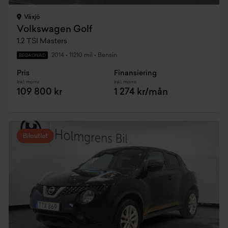
Växjö
Volkswagen Golf
1.2 TSI Masters
2014
•
11210 mil
•
Bensin
BEGAGNAD
Pris
Finansiering
Inkl. moms
Inkl. moms
109 800 kr
1 274 kr/mån
Biloutlet