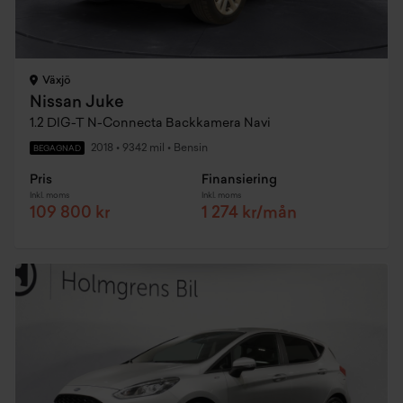
Växjö
Nissan Juke
1.2 DIG-T N-Connecta Backkamera Navi
2018
•
9342 mil
•
Bensin
BEGAGNAD
Pris
Finansiering
Inkl. moms
Inkl. moms
109 800 kr
1 274 kr/mån