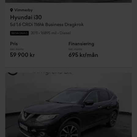
Vimmerby
Hyundai i30
5d 1.6 CRDi 116hk Business Dragkrok
2011
•
16895 mil
•
Diesel
BEGAGNAD
Pris
Finansiering
Inkl. moms
Inkl. moms
59 900 kr
695 kr/mån