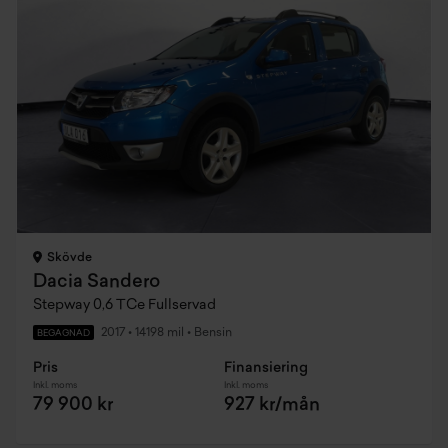
Skövde
Dacia Sandero
Stepway 0,6 TCe Fullservad
2017
•
14198 mil
•
Bensin
BEGAGNAD
Pris
Finansiering
Inkl. moms
Inkl. moms
79 900 kr
927 kr/mån