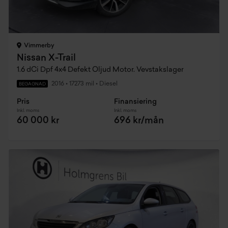
Vimmerby
Nissan X-Trail
1.6 dCi Dpf 4x4 Defekt Oljud Motor. Vevstakslager
2016
•
17273 mil
•
Diesel
BEGAGNAD
Pris
Finansiering
Inkl. moms
Inkl. moms
60 000 kr
696 kr/mån