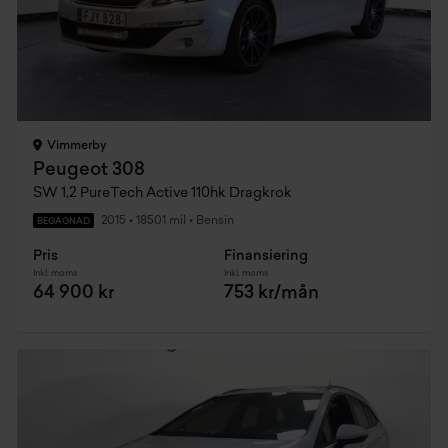
Vimmerby
Peugeot 308
SW 1,2 PureTech Active 110hk Dragkrok
2015
•
18501 mil
•
Bensin
BEGAGNAD
Pris
Finansiering
Inkl. moms
Inkl. moms
64 900 kr
753 kr/mån