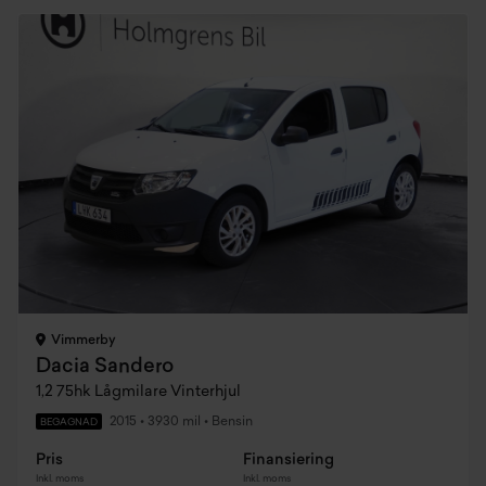
Vimmerby
Dacia Sandero
1,2 75hk Lågmilare Vinterhjul
2015
•
3930 mil
•
Bensin
BEGAGNAD
Pris
Finansiering
Inkl. moms
Inkl. moms