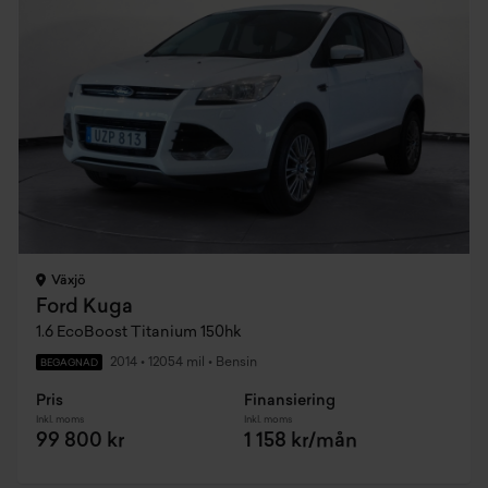
Växjö
Ford Kuga
1.6 EcoBoost Titanium 150hk
2014
•
12054 mil
•
Bensin
BEGAGNAD
Pris
Finansiering
Inkl. moms
Inkl. moms
99 800 kr
1 158 kr/mån