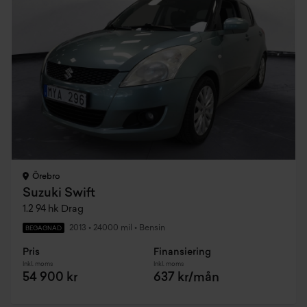
Örebro
Suzuki Swift
1.2 94 hk Drag
2013
•
24000 mil
•
Bensin
BEGAGNAD
Pris
Finansiering
Inkl. moms
Inkl. moms
54 900 kr
637 kr/mån