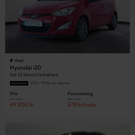
Växjö
Hyundai i20
5dr 1.2 Select Farthållare
2015
•
19198 mil
•
Bensin
BEGAGNAD
Pris
Finansiering
Inkl. moms
Inkl. moms
49 800 kr
578 kr/mån