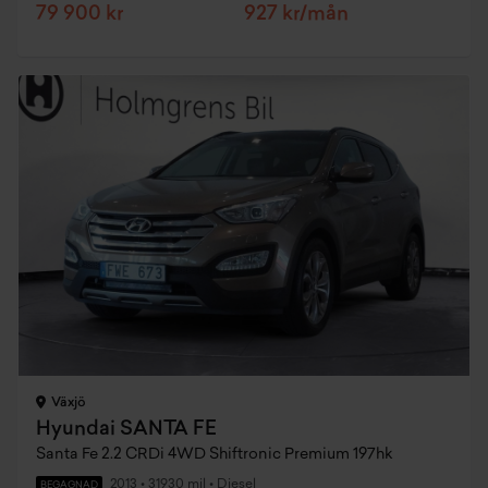
79 900 kr
927 kr/mån
Växjö
Hyundai SANTA FE
Santa Fe 2.2 CRDi 4WD Shiftronic Premium 197hk
2013
•
31930 mil
•
Diesel
BEGAGNAD