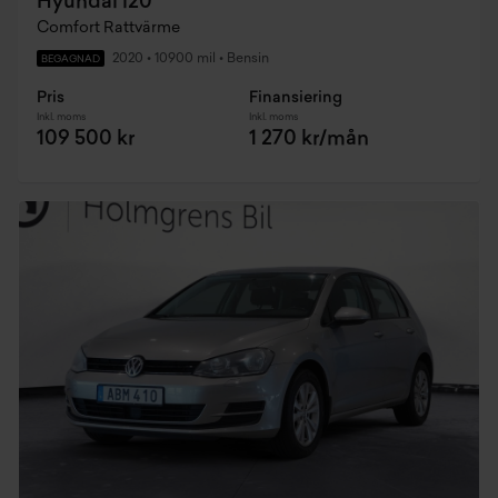
Hyundai i20
Comfort Rattvärme
2020
•
10900 mil
•
Bensin
BEGAGNAD
Pris
Finansiering
Inkl. moms
Inkl. moms
109 500 kr
1 270 kr/mån