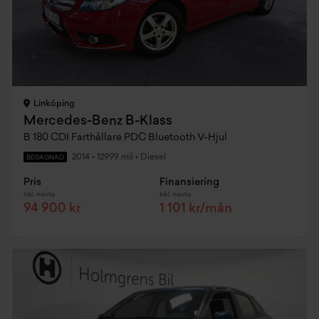
Linköping
Mercedes-Benz B-Klass
B 180 CDI Farthållare PDC Bluetooth V-Hjul
2014
•
12999 mil
•
Diesel
BEGAGNAD
Pris
Finansiering
Inkl. moms
Inkl. moms
94 900 kr
1 101 kr/mån