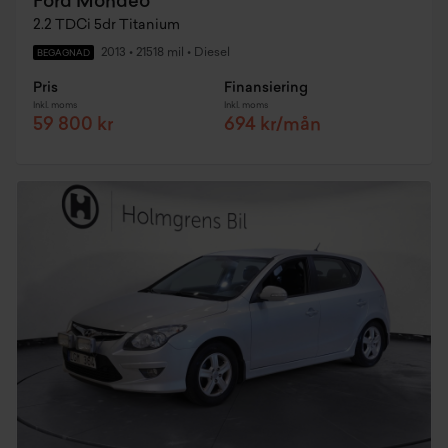
Ford Mondeo
2.2 TDCi 5dr Titanium
2013
•
21518 mil
•
Diesel
BEGAGNAD
Pris
Finansiering
Inkl. moms
Inkl. moms
59 800 kr
694 kr/mån