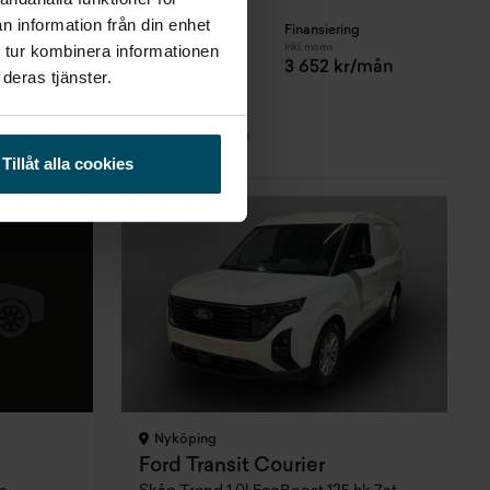
n information från din enhet
g
Pris
Finansiering
 tur kombinera informationen
Exkl. moms
Inkl. moms
r/mån
251 880 kr
3 652 kr/mån
deras tjänster.
Företagsleasing
Exkl. moms
2 907 kr/mån
Tillåt alla cookies
Nyköping
Ford Transit Courier