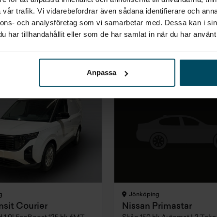
vår trafik. Vi vidarebefordrar även sådana identifierare och anna
Finansiering
Pris
Finansierin
nnons- och analysföretag som vi samarbetar med. Dessa kan i sin
Inkl. moms
Exkl. moms
Inkl. moms
kr
3 623 kr/mån
251 880 kr
3 652 k
har tillhandahållit eller som de har samlat in när du har använt 
sing
Företagsleasing
Exkl. moms
/mån
2 907 kr/mån
Anpassa
g
Jönköping
nsit Courier
Nissan Primastar