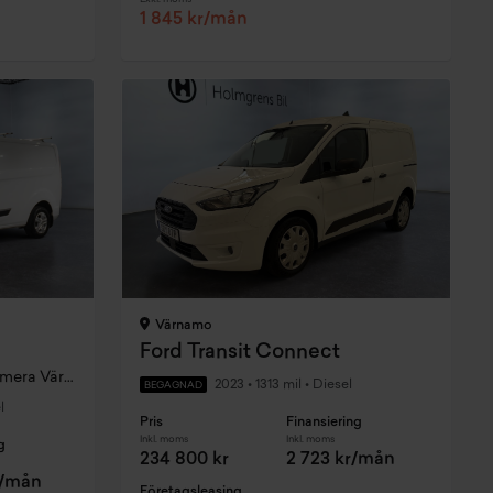
1 845 kr/mån
Värnamo
Ford Transit Connect
Skåp 2.0 TDCi Trend Drag Kamera Värmare
2023
•
1313 mil
•
Diesel
BEGAGNAD
l
Pris
Finansiering
Inkl. moms
Inkl. moms
g
234 800 kr
2 723 kr/mån
r/mån
Företagsleasing