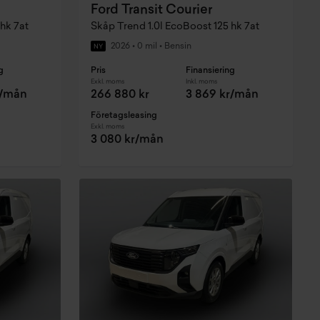
Ford Transit Courier
hk 7at
Skåp Trend 1.0l EcoBoost 125 hk 7at
2026
•
0 mil
•
Bensin
NY
g
Pris
Finansiering
Exkl. moms
Inkl. moms
r/mån
266 880 kr
3 869 kr/mån
Företagsleasing
Exkl. moms
3 080 kr/mån