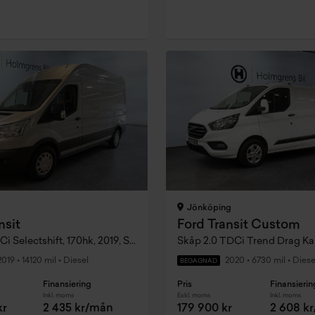
Jönköping
nsit
Ford Transit Custom
350 2.0 TDCi Selectshift, 170hk, 2019, Servad
2019
•
14120 mil
•
Diesel
2020
•
6730 mil
•
Diese
BEGAGNAD
Finansiering
Pris
Finansierin
Inkl. moms
Exkl. moms
Inkl. moms
kr
2 435 kr/mån
179 900 kr
2 608 k