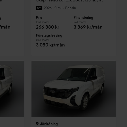
a
Skåp Trend 1.0l EcoBoost 125 hk 7at
2026
•
0 mil
•
Bensin
NY
g
Pris
Finansiering
Exkl. moms
Inkl. moms
r/mån
266 880 kr
3 869 kr/mån
Företagsleasing
Exkl. moms
3 080 kr/mån
Jönköping