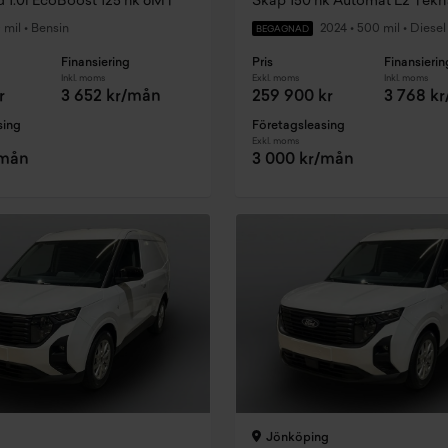
 1.0l EcoBoost 125 hk 6MT
Skåp 150 hk Automat L2 Tekn
 mil
•
Bensin
2024
•
500 mil
•
Diesel
BEGAGNAD
Finansiering
Pris
Finansierin
Inkl. moms
Exkl. moms
Inkl. moms
r
3 652 kr/mån
259 900 kr
3 768 k
sing
Företagsleasing
Exkl. moms
/mån
3 000 kr/mån
Jönköping