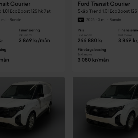
nsit Courier
Ford Transit Courier
 1.0l EcoBoost 125 hk 7at
Skåp Trend 1.0l EcoBoost 125 
 mil
•
Bensin
2026
•
0 mil
•
Bensin
NY
Finansiering
Pris
Finansierin
Inkl. moms
Exkl. moms
Inkl. moms
kr
3 869 kr/mån
266 880 kr
3 869 k
sing
Företagsleasing
Exkl. moms
/mån
3 080 kr/mån