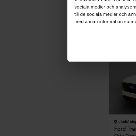
sociala medier och analysera 
Pris
till de sociala medier och a
Exkl. moms
249 900 
med annan information som du 
Företagslea
Exkl. moms
2 884 kr
Jönköpin
Ford Tra