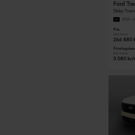
Ford Tra
Skåp Trend
2026
•
0
NY
Pris
Exkl. moms
266 880 
Företagslea
Exkl. moms
3 080 kr