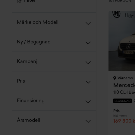
Filter
101 FORDON
Märke och Modell
Ny / Begagnad
Kampanj
Värnamo
Pris
Mercede
110 CDI Ba
Finansiering
BEGAGNAD
Pris
Inkl. moms
Årsmodell
169 800 k