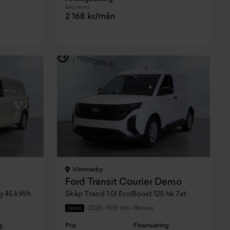
Exkl. moms
2 168 kr/mån
Vimmerby
Ford Transit Courier Demo
ag 45 kWh
Skåp Trend 1.0l EcoBoost 125 hk 7at
2026
•
500 mil
•
Bensin
DEMO
g
Pris
Finansiering