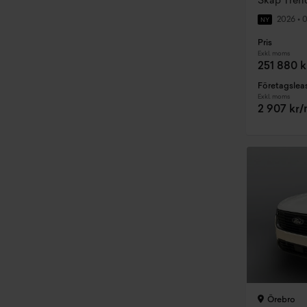
Skåp Trend
2026
•
0
NY
Pris
Exkl. moms
251 880 k
Företagslea
Exkl. moms
2 907 kr
Örebro