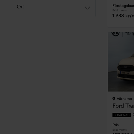
Företagslea
Ort
Exkl. moms
1 938 kr
Värnamo
Ford Tr
BEGAGNAD
Pris
Exkl. moms