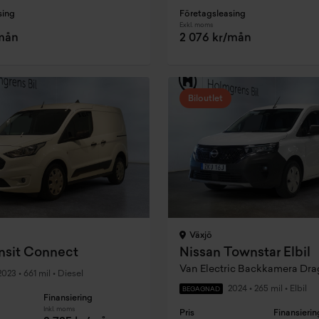
sing
Företagsleasing
Exkl. moms
/mån
2 076 kr/mån
Biloutlet
Växjö
ansit Connect
Nissan Townstar Elbil
Van Electric Backkamera Dr
2023
•
661 mil
•
Diesel
2024
•
265 mil
•
Elbil
BEGAGNAD
Finansiering
Inkl. moms
Pris
Finansierin