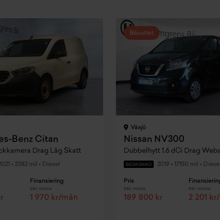
Biloutlet
Växjö
s-Benz Citan
Nissan NV300
ckkamera Drag Låg Skatt
2021
•
2382 mil
•
Diesel
2019
•
17150 mil
•
Diese
BEGAGNAD
Finansiering
Pris
Finansierin
Inkl. moms
Inkl. moms
Inkl. moms
r
1 970 kr/mån
189 800 kr
2 201 k