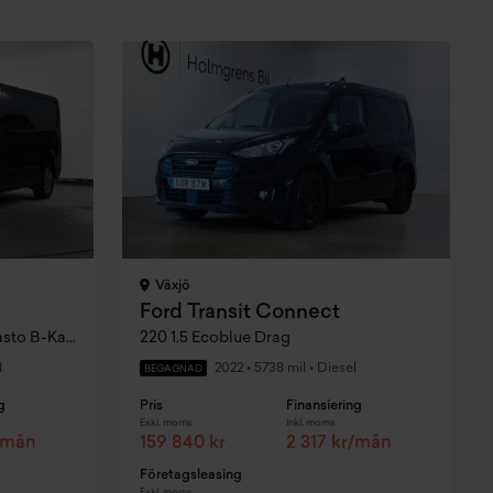
Växjö
Ford Transit Connect
Dubbelhytt 1.6 dCi Drag Webasto B-Kamera
220 1.5 Ecoblue Drag
l
2022
•
5738 mil
•
Diesel
BEGAGNAD
g
Pris
Finansiering
Exkl. moms
Inkl. moms
r/mån
159 840 kr
2 317 kr/mån
Företagsleasing
Exkl. moms