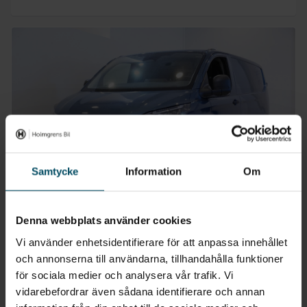
Samtycke
Information
Om
Denna webbplats använder cookies
Vimmerby
Vi använder enhetsidentifierare för att anpassa innehållet
Ford Transit Custom Laddhybrid
och annonserna till användarna, tillhandahålla funktioner
Skåp, Trend, 320s Swb 2.5l Phev, Dragkrok, 3-Sits Leasbar
för sociala medier och analysera vår trafik. Vi
2025
•
1105 mil
•
Laddhybrid
BEGAGNAD
vidarebefordrar även sådana identifierare och annan