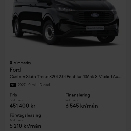
Vimmerby
Ford
Custom Skåp Trend 320l 2.0l Ecoblue 136hk 8-Växlad Automat FWD Diesel
2027
•
0 mil
•
Diesel
NY
Pris
Finansiering
Exkl. moms
Inkl. moms
451 400 kr
6 545 kr/mån
Företagsleasing
Exkl. moms
5 210 kr/mån