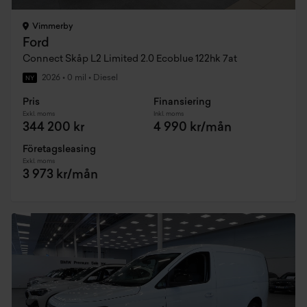
Vimmerby
Ford
Connect Skåp L2 Limited 2.0 Ecoblue 122hk 7at
2026
•
0 mil
•
Diesel
NY
Pris
Finansiering
Exkl. moms
Inkl. moms
344 200 kr
4 990 kr/mån
Företagsleasing
Exkl. moms
3 973 kr/mån