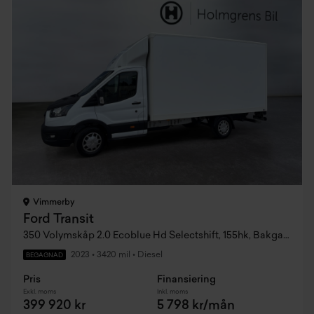
Vimmerby
Ford Transit
350 Volymskåp 2.0 Ecoblue Hd Selectshift, 155hk, Bakgavellyft
2023
•
3420 mil
•
Diesel
BEGAGNAD
Pris
Finansiering
Exkl. moms
Inkl. moms
399 920 kr
5 798 kr/mån