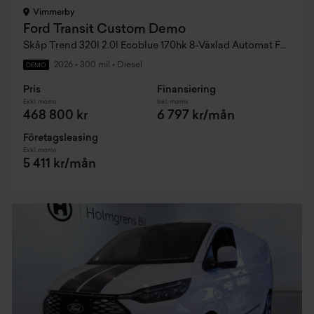
Vimmerby
Ford Transit Custom Demo
Skåp Trend 320l 2.0l Ecoblue 170hk 8-Växlad Automat FWD Diesel
2026
•
300 mil
•
Diesel
DEMO
Pris
Finansiering
Exkl. moms
Inkl. moms
468 800 kr
6 797 kr/mån
Företagsleasing
Exkl. moms
5 411 kr/mån