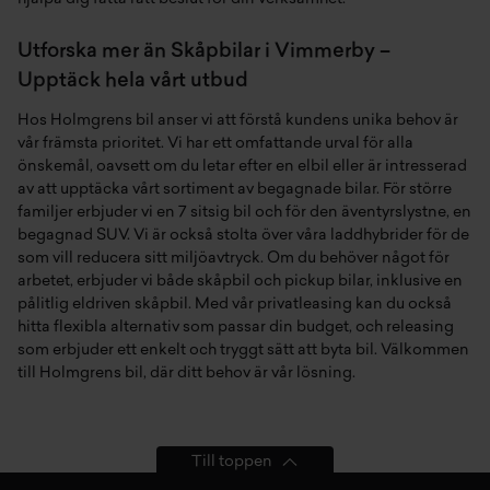
Utforska mer än Skåpbilar i Vimmerby –
Upptäck hela vårt utbud
Hos Holmgrens bil anser vi att förstå kundens unika behov är
vår främsta prioritet. Vi har ett omfattande urval för alla
önskemål, oavsett om du letar efter en
elbil
eller är intresserad
av att upptäcka vårt sortiment av
begagnade bilar
. För större
familjer erbjuder vi en
7 sitsig bil
och för den äventyrslystne, en
begagnad SUV
. Vi är också stolta över våra
laddhybrider
för de
som vill reducera sitt miljöavtryck. Om du behöver något för
arbetet, erbjuder vi både
skåpbil
och
pickup bilar
, inklusive en
pålitlig
eldriven skåpbil
. Med vår
privatleasing
kan du också
hitta flexibla alternativ som passar din budget, och
releasing
som erbjuder ett enkelt och tryggt sätt att byta bil. Välkommen
till Holmgrens bil, där ditt behov är vår lösning.
Till toppen