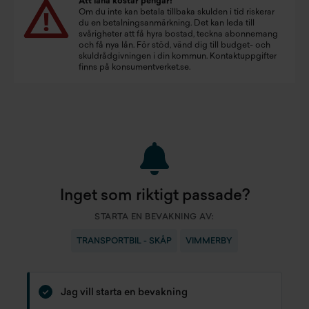
Att låna kostar pengar!
Om du inte kan betala tillbaka skulden i tid riskerar
du en betalningsanmärkning. Det kan leda till
svårigheter att få hyra bostad, teckna abonnemang
och få nya lån. För stöd, vänd dig till budget- och
skuldrådgivningen i din kommun. Kontaktuppgifter
finns på
konsumentverket.se
.
Inget som riktigt passade?
STARTA EN BEVAKNING AV:
TRANSPORTBIL - SKÅP
VIMMERBY
Jag vill starta en bevakning