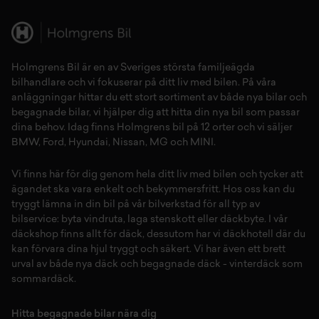
Holmgrens Bil är en av Sveriges största familjeägda
bilhandlare och vi fokuserar på ditt liv med bilen. På våra
anläggningar hittar du ett stort sortiment av både
nya bilar
och
begagnade bilar,
vi hjälper dig att hitta din
nya bil
som passar
dina behov. Idag finns Holmgrens bil på 12 orter och vi säljer
BMW
,
Ford
,
Hyundai
,
Nissan
,
MG
och
MINI
.
Vi finns här för dig genom hela ditt liv med bilen och tycker att
ägandet ska vara enkelt och bekymmersfritt. Hos oss kan du
tryggt lämna in din bil på vår
bilverkstad
för all typ av
bilservice:
byta vindruta,
laga stenskott
eller
däckbyte
. I vår
däckshop
finns allt för
däck
,
dessutom har vi
däckhotell
d
är du
kan förvara dina
hjul
tryggt och säkert.
Vi har även ett brett
urval av både
nya däck
och
begagnade däck
-
vinterdäck
som
sommardäck.
Hitta begagnade bilar nära dig