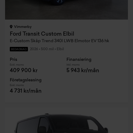
Vimmerby
Ford Transit Custom Elbil
E-Custom Skåp Trend 340l LWB Elmotor EV 136 hk
2026
•
500 mil
•
Elbil
BEGAGNAD
Pris
Finansiering
Exkl. moms
Inkl. moms
409 900 kr
5 943 kr/mån
Företagsleasing
Exkl. moms
4 731 kr/mån