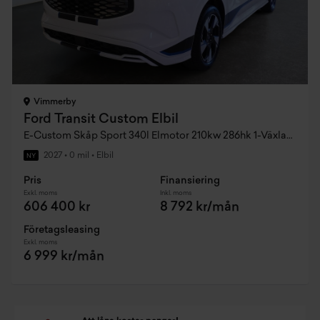
Vimmerby
Ford Transit Custom Elbil
E-Custom Skåp Sport 340l Elmotor 210kw 286hk 1-Växlad AWD El
2027
•
0 mil
•
Elbil
NY
Pris
Finansiering
Exkl. moms
Inkl. moms
606 400 kr
8 792 kr/mån
Företagsleasing
Exkl. moms
6 999 kr/mån