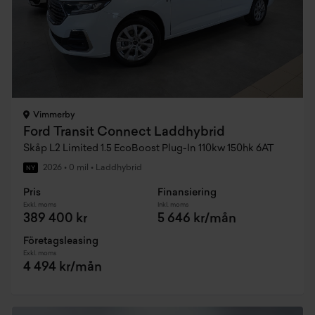
Vimmerby
Ford Transit Connect Laddhybrid
Skåp L2 Limited 1.5 EcoBoost Plug-In 110kw 150hk 6AT
2026
•
0 mil
•
Laddhybrid
NY
Pris
Finansiering
Exkl. moms
Inkl. moms
389 400 kr
5 646 kr/mån
Företagsleasing
Exkl. moms
4 494 kr/mån