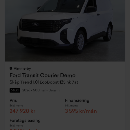
Vimmerby
Ford Transit Courier Demo
Skåp Trend 1.0l EcoBoost 125 hk 7at
2026
•
500 mil
•
Bensin
DEMO
Pris
Finansiering
Exkl. moms
Inkl. moms
247 920 kr
3 595 kr/mån
Företagsleasing
Exkl. moms