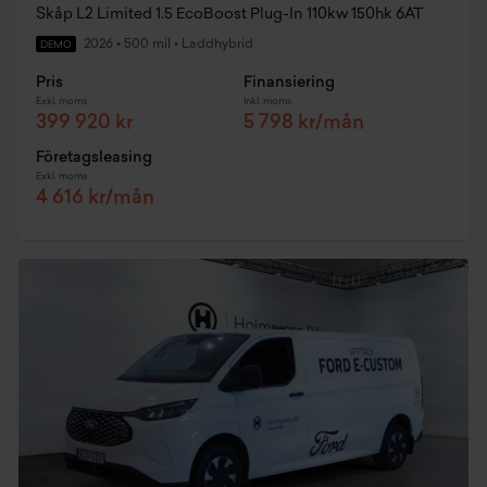
Skåp L2 Limited 1.5 EcoBoost Plug-In 110kw 150hk 6AT
2026
•
500 mil
•
Laddhybrid
DEMO
Pris
Finansiering
Exkl. moms
Inkl. moms
399 920 kr
5 798 kr/mån
Företagsleasing
Exkl. moms
4 616 kr/mån