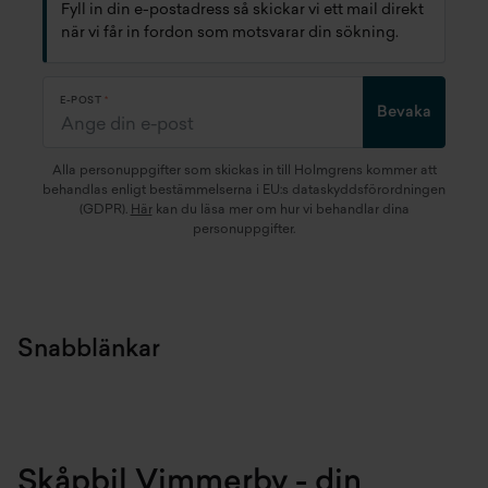
Fyll in din e-postadress så skickar vi ett mail direkt
när vi får in fordon som motsvarar din sökning.
E-POST
Bevaka
Alla personuppgifter som skickas in till Holmgrens kommer att
behandlas enligt bestämmelserna i EU:s dataskyddsförordningen
(GDPR).
Här
kan du läsa mer om hur vi behandlar dina
personuppgifter.
Snabblänkar
Skåpbil Vimmerby - din