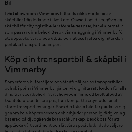
Bil
I vårt showroom i Vimmerby hittar du olika modeller av
skåpbilar från ledande tillverkare. Oavsett om du behöver en
skåpbil för citylogistik eller större leveranser, har vi alternativ
som passar dina behov. Besök vår anläggning i Vimmerby för
att upptäcka vårt breda utbud och låt oss hjälpa dig hitta den
perfekta transportlösningen.
Köp din transportbil & skåpbil i
Vimmerby
Som erfaren bilförsäljare och återförsäljare av transportbilar
och skåpbilar i Vimmerby hjälper vi dig hitta rätt fordon för alla
dina transportbehov. I vårt showroom finns ett brett utbud av
kvalitetsfordon till bra pris, från kompakta citymodeller till
större transportlösningar. Som din lokala bilaffär guidar vi dig
genom hela köpprocessen och erbjuder personlig rådgivning
baserad på djupgående branschkunskap. Besök oss för att
upptäcka vårt sortiment och låt våra specialutbildade säljare
hjälpa dig fatta rätt beslut för din verksamhet.