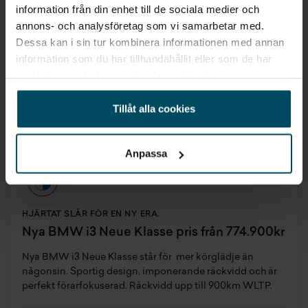
information från din enhet till de sociala medier och
annons- och analysföretag som vi samarbetar med.
Läs mer
Dessa kan i sin tur kombinera informationen med annan
information som du har tillhandahållit eller som de har
samlat in när du har använt deras tjänster.
Köp
Elbil
Tillåt alla cookies
Anpassa
HJÄRTAT SLÅR FÖR EN NY ERA.
Nya BMW i3 Neue Klasse pris från 774.900kr
Nya BMW i3 Neue Klasse står för mer körglädje än
någonsin. Sportig design, imponerande räckvidd och är
perfekt förarfokuserad. Räckvidd upp till 900km WLTP.