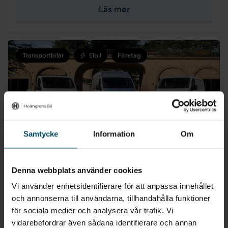
Läs mer
Transportbilar
Elbil
Företag
Samtycke
Information
Om
NYHET FRÅN FORD
Ford City pris från 379.000kr
Denna webbplats använder cookies
Upptäck nya Ford Transit City, en helelektrisk transportbil
Vi använder enhetsidentifierare för att anpassa innehållet
utvecklad för företag som behöver en kostnadseffektiv
och annonserna till användarna, tillhandahålla funktioner
lösning i stadsmiljö. Med upp till 254 km räckvidd,
för sociala medier och analysera vår trafik. Vi
snabbladdning och låg driftskostnad är City ett smart val
för hantverkare, serviceföretag och distribution.
vidarebefordrar även sådana identifierare och annan