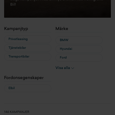
Bil!
Kampanjtyp
Märke
Privatleasing
BMW
Tjänstebilar
Hyundai
Transportbilar
Ford
Nissan
Visa alla
MG
Fordonsegenskaper
MINI
Elbil
146 KAMPANJER