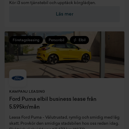
Kör i3 som tjänstebil och upptäck körglädjen.
Läs mer
Företagsleasing
Personbil
Elbil
KAMPANJ LEASING
Ford Puma elbil business lease från
5.595kr/mån
Leasa Ford Puma - Välutrustad, rymlig och smidig med låg
skatt. Provkör den smidiga stadsbilen hos oss redan idag.