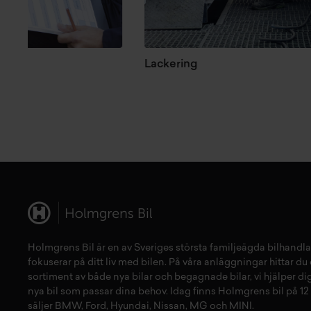
Lackering
Holmgrens Bil är en av Sveriges största familjeägda bilhandla
fokuserar på ditt liv med bilen. På våra anläggningar hittar du e
sortiment av både
nya bilar
och
begagnade bilar,
vi hjälper dig
nya bil
som passar dina behov. Idag finns Holmgrens bil på 12 
säljer
BMW
,
Ford
,
Hyundai
,
Nissan
,
MG
och
MINI
.