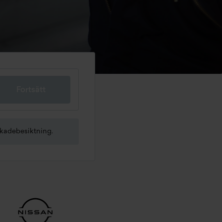
Fortsätt
skadebesiktning.