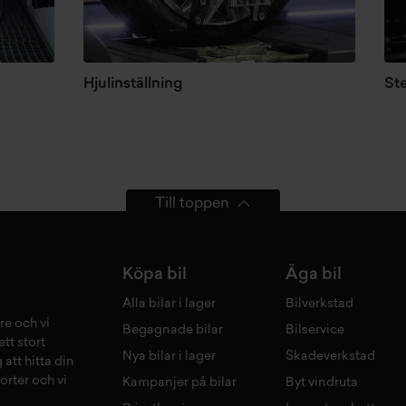
Hjulinställning
Stenskot
Till toppen
Köpa bil
Äga bil
Alla bilar i lager
Bilverkstad
re och vi
Begagnade bilar
Bilservice
tt stort
Nya bilar i lager
Skadeverkstad
 att hitta din
orter och vi
Kampanjer på bilar
Byt vindruta