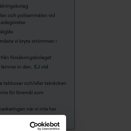
säkringsbolag
an och polisanmälan vid
skadegörelse
fälglås
 måste vi bryta strömmen i
från försäkringsbolaget
 lämnar in den,
EJ vid
 takboxar och/eller takräcken
inte för föremål som
arkeringen när vi inte har
svar