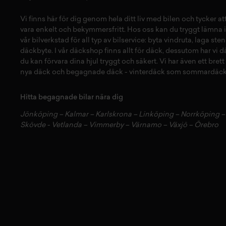
Vi finns här för dig genom hela ditt liv med bilen och tycker a
vara enkelt och bekymmersfritt. Hos oss kan du tryggt lämna i
vår
bilverkstad
för all typ av
bilservice:
byta vindruta,
laga sten
däckbyte
. I vår
däckshop
finns allt för
däck
,
dessutom har vi
d
du kan förvara dina
hjul
tryggt och säkert.
Vi har även ett brett
nya däck
och
begagnade däck
-
vinterdäck
som
sommardäck
Hitta begagnade bilar nära dig
Jönköping
–
Kalmar
–
Karlskrona
–
Linköping
–
Norrköping
Skövde
-
Vetlanda
–
Vimmerby
–
Värnamo
–
Växjö
–
Örebro