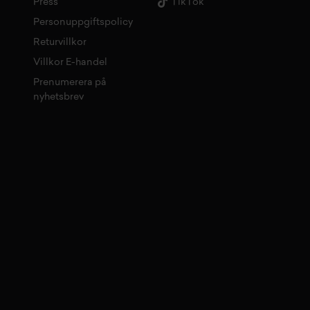
Press
TikTok
Personuppgiftspolicy
Returvillkor
Villkor E-handel
Prenumerera på
nyhetsbrev