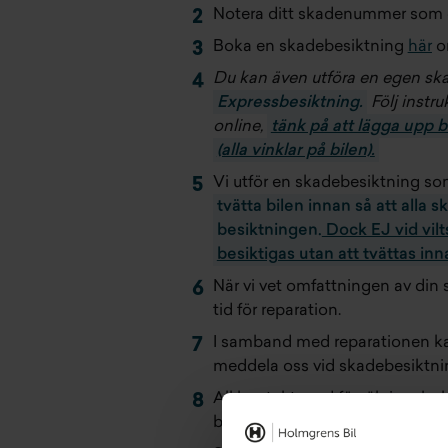
Notera ditt skadenummer som d
Boka en skadebesiktning
här
on
Du kan även utföra en egen sk
Expressbesiktning.
Följ instr
online,
tänk på att lägga upp b
(alla vinklar på bilen).
Vi utför en skadebesiktning so
tvätta bilen innan så att alla
besiktningen.
Dock EJ vid vilt
besiktigas utan att tvättas inn
När vi vet omfattningen av din 
tid för reparation.
I samband med reparationen kan 
meddela oss vid skadebesiktni
All kontakt med försäkringsbol
bilen är klar får du ett meddel