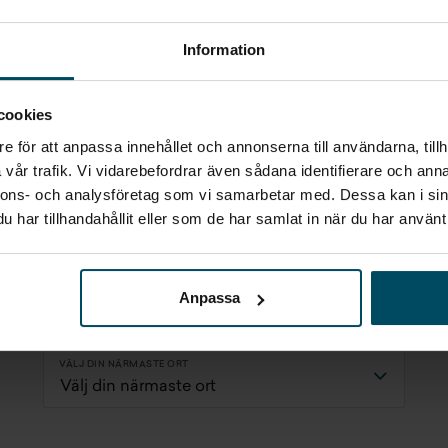
an vara säker på att alla
ortfarande gäller.
Information
cookies
e för att anpassa innehållet och annonserna till användarna, tillh
vår trafik. Vi vidarebefordrar även sådana identifierare och anna
höver du hjälp med med att b
nnons- och analysföretag som vi samarbetar med. Dessa kan i sin
skadeverkstad?
har tillhandahållit eller som de har samlat in när du har använt 
Anpassa
Kontakta Skadeverkstad
VÄLJ DIN NÄRMASTE ORT