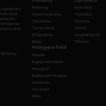
Privatleasing
Laga stenskott
Releasing
Köpa Däck
tt ägandet ska
n din bil på
Inkommande bilar
Vinterdäck
skott
eller
Tjänstebilar
Däckbyte
äckhotell
d
är
Transportbilar
Hyra bil
 urval av både
.
Billiga elbilar
Långtidshyra bil
Elbilar
Tillbehör
Holmgrens Fritid
–
Nyköping
–
Husbilar
Begagnade husbilar
Husvagnar
Begagnade husvagnar
Campervan
Hyra husbil
Plåtis