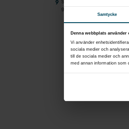
Skadan är nu reparerad och du k
garantier och villkor för din bil f
Samtycke
Denna webbplats använder 
Vi använder enhetsidentifierar
sociala medier och analysera 
Be
till de sociala medier och a
med annan information som du 