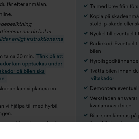
u får efter anmälan.
Ta med brev från för
line.
Kopia på skadeanmäl
stöld, p-skada eller 
adebesiktning,
uktionerna när du bokar
Nyckel till eventuellt 
ilder enligt instruktionerna
Radiokod. Eventuellt
bilen
m ta ca 30 min.
Tänk på att
Hyrbilsgodkännande 
 skador kan upptäckas under
Tvätta bilen innan du
skador då bilen ska
viltskador
an.
Demontera eventuella
skadan kan vi planera en
Verkstaden ansvarar 
kvarlämnas i bilen
vi hjälpa till med hyrbil,
ngen.
Bilar som lämnas på p
öppet är kundens an
ag tar vi hand om och när
ande om att hämta den.