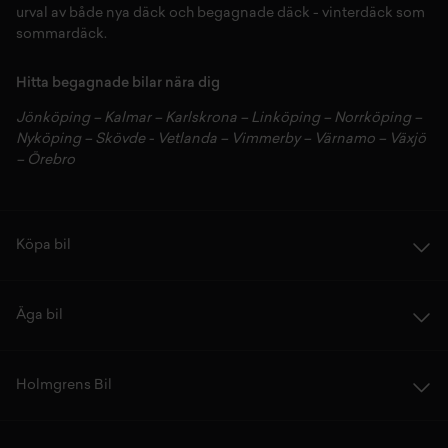
urval av både
nya däck
och
begagnade däck
-
vinterdäck
som
sommardäck.
Hitta begagnade bilar nära dig
Jönköping
–
Kalmar
–
Karlskrona
–
Linköping
–
Norrköping
–
Nyköping
–
Skövde
-
Vetlanda
–
Vimmerby
–
Värnamo
–
Växjö
–
Örebro
Köpa bil
Äga bil
Holmgrens Bil