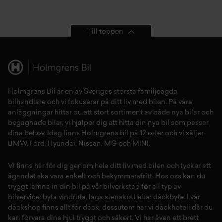
Till toppen
Holmgrens Bil är en av Sveriges största familjeägda
bilhandlare och vi fokuserar på ditt liv med bilen. På våra
anläggningar hittar du ett stort sortiment av både
nya bilar
och
begagnade bilar,
vi hjälper dig att hitta din
nya bil
som passar
dina behov. Idag finns Holmgrens bil på 12 orter och vi säljer
BMW
,
Ford
,
Hyundai
,
Nissan
,
MG
och
MINI
.
Vi finns här för dig genom hela ditt liv med bilen och tycker att
ägandet ska vara enkelt och bekymmersfritt. Hos oss kan du
tryggt lämna in din bil på vår
bilverkstad
för all typ av
bilservice:
byta vindruta,
laga stenskott
eller
däckbyte
. I vår
däckshop
finns allt för
däck
,
dessutom har vi
däckhotell
d
är du
kan förvara dina
hjul
tryggt och säkert.
Vi har även ett brett