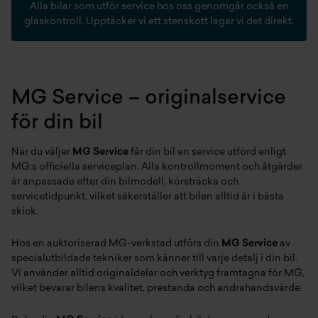
Alla bilar som utför service hos oss genomgår också en
glaskontroll. Upptäcker vi ett stenskott lagar vi det direkt.
MG Service – originalservice
för din bil
När du väljer
MG Service
får din bil en service utförd enligt
MG:s officiella serviceplan. Alla kontrollmoment och åtgärder
är anpassade efter din bilmodell, körsträcka och
servicetidpunkt, vilket säkerställer att bilen alltid är i bästa
skick.
Hos en auktoriserad MG-verkstad utförs din
MG Service
av
specialutbildade tekniker som känner till varje detalj i din bil.
Vi använder alltid originaldelar och verktyg framtagna för MG,
vilket bevarar bilens kvalitet, prestanda och andrahandsvärde.