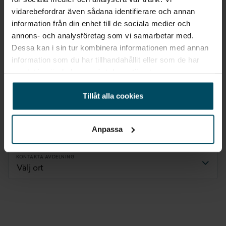
oavsett om det gäller service, reparation eller underhåll.
vidarebefordrar även sådana identifierare och annan
information från din enhet till de sociala medier och
annons- och analysföretag som vi samarbetar med.
Dessa kan i sin tur kombinera informationen med annan
information som du har tillhandahållit eller som de har
Har du frågor eller behöver hjälp med en
samlat in när du har använt deras tjänster.
bokning?
Tillåt alla cookies
Välj din närmaste MG-anläggning nedan, så återkommer vi till dig inom
kort.
Anpassa
KONTAKTA AVDELNING