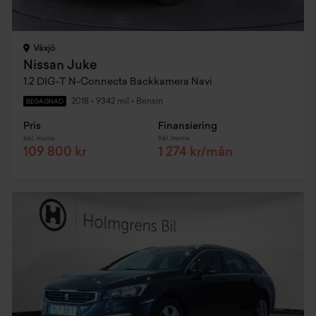
Växjö
Nissan Juke
1.2 DIG-T N-Connecta Backkamera Navi
2018
•
9342 mil
•
Bensin
BEGAGNAD
Pris
Finansiering
Inkl. moms
Inkl. moms
109 800 kr
1 274 kr/mån