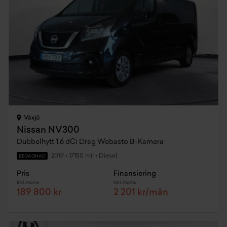
Växjö
Nissan NV300
Dubbelhytt 1.6 dCi Drag Webasto B-Kamera
2019
•
17150 mil
•
Diesel
BEGAGNAD
Pris
Finansiering
Inkl. moms
Inkl. moms
189 800 kr
2 201 kr/mån