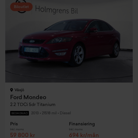
Biloutlet
Växjö
Ford Mondeo
2.2 TDCi 5dr Titanium
2013
•
21518 mil
•
Diesel
BEGAGNAD
Pris
Finansiering
Inkl. moms
Inkl. moms
59 800 kr
694 kr/mån