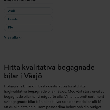
Märke och Modell
Audi
Honda
KIA
Land Rover
Visa alla
Mercedes-Benz
Peugeot
Volkswagen
Hitta kvalitativa begagnade
Volvo
bilar i Växjö
Holmgrens Bil är din bästa destination för att hitta
högkvalitativa
begagnade bilar
i
Växjö
. Med vårt stora urval av
begagnade bilar har vi något för alla. Vi har ett brett sortiment
av begagnade bilar från olika tillverkare och modeller, allt för
att du ska hitta en bil som passar dina behov och din budget.