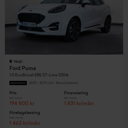
Växjö
Ford Puma
1.0 EcoBoost E85 ST-Line 125hk
2023
•
2070 mil
•
Bensin/etanol
BEGAGNAD
Pris
Finansiering
Inkl. moms
Inkl. moms
194 800 kr
1 831 kr/mån
Företagsleasing
Exkl. moms
1 462 kr/mån