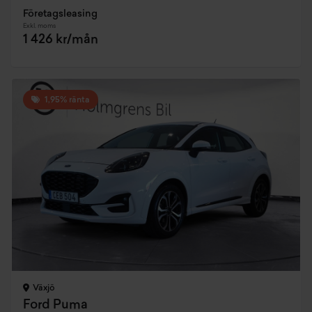
Företagsleasing
Exkl. moms
1 426 kr/mån
1,95% ränta
Växjö
Ford Puma