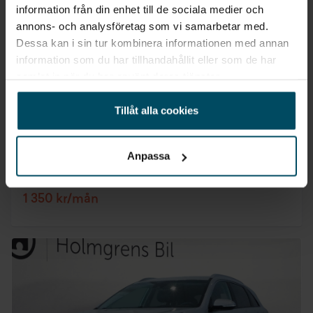
information från din enhet till de sociala medier och
annons- och analysföretag som vi samarbetar med.
Dessa kan i sin tur kombinera informationen med annan
Växjö
information som du har tillhandahållit eller som de har
Ford Puma
samlat in när du har använt deras tjänster.
1.0 EcoBoost E85 ST-Line 125hk
2023
•
6067 mil
•
Bensin/etanol
BEGAGNAD
Tillåt alla cookies
Pris
Finansiering
Inkl. moms
Inkl. moms
179 800 kr
1 690 kr/mån
Anpassa
Företagsleasing
Exkl. moms
1 350 kr/mån