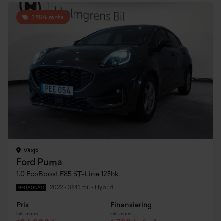
1,95% ränta
Växjö
Ford Puma
1.0 EcoBoost E85 ST-Line 125hk
2022
•
3841 mil
•
Hybrid
BEGAGNAD
Pris
Finansiering
Inkl. moms
Inkl. moms