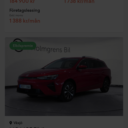
184 900 kr
1 738 kr/mån
Företagsleasing
Exkl. moms
1 388 kr/mån
Elbilspremie
Växjö