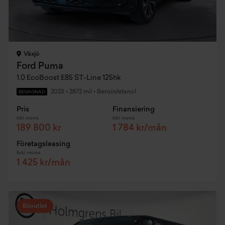
Växjö
Ford Puma
1.0 EcoBoost E85 ST-Line 125hk
2023
•
2872 mil
•
Bensin/etanol
BEGAGNAD
Pris
Finansiering
Inkl. moms
Inkl. moms
189 800 kr
1 784 kr/mån
Företagsleasing
Exkl. moms
1 425 kr/mån
Biloutlet