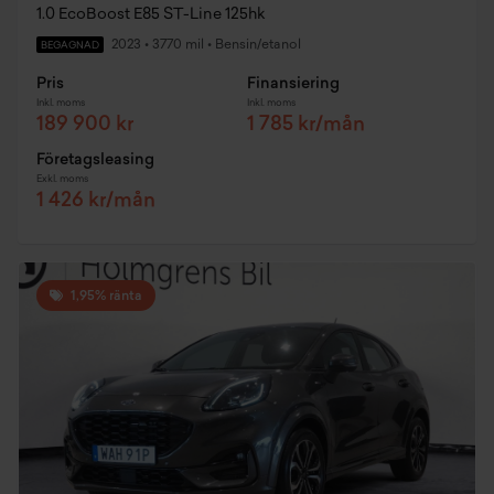
1.0 EcoBoost E85 ST-Line 125hk
2023
•
3770 mil
•
Bensin/etanol
BEGAGNAD
Pris
Finansiering
Inkl. moms
Inkl. moms
189 900 kr
1 785 kr/mån
Företagsleasing
Exkl. moms
1 426 kr/mån
1,95% ränta