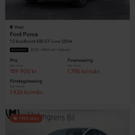
Växjö
Ford Puma
1.0 EcoBoost E85 ST-Line 125hk
2023
•
3861 mil
•
Hybrid
BEGAGNAD
Pris
Finansiering
Inkl. moms
Inkl. moms
189 900 kr
1 785 kr/mån
Företagsleasing
Exkl. moms
1 426 kr/mån
1,95% ränta