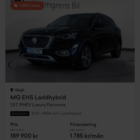
1,95% ränta
Växjö
MG EHS Laddhybrid
1.5T PHEV Luxury Panorma
2021
•
4904 mil
•
Laddhybrid
BEGAGNAD
Pris
Finansiering
Inkl. moms
Inkl. moms
189 900 kr
1 785 kr/mån