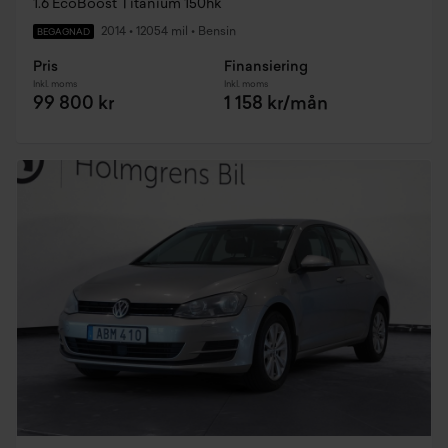
1.6 EcoBoost Titanium 150hk
2014
•
12054 mil
•
Bensin
BEGAGNAD
Pris
Finansiering
Inkl. moms
Inkl. moms
99 800 kr
1 158 kr/mån