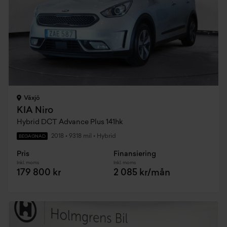
Växjö
KIA Niro
Hybrid DCT Advance Plus 141hk
2018
•
9318 mil
•
Hybrid
BEGAGNAD
Pris
Finansiering
Inkl. moms
Inkl. moms
179 800 kr
2 085 kr/mån