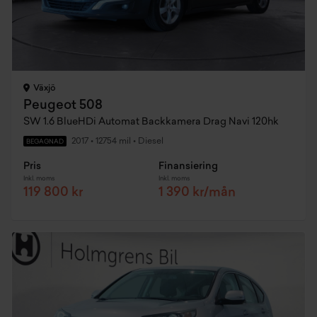
Växjö
Peugeot 508
SW 1.6 BlueHDi Automat Backkamera Drag Navi 120hk
2017
•
12754 mil
•
Diesel
BEGAGNAD
Pris
Finansiering
Inkl. moms
Inkl. moms
119 800 kr
1 390 kr/mån