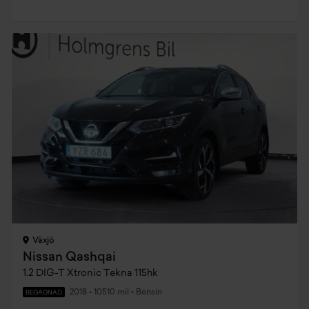
Växjö
Nissan Qashqai
1.2 DIG-T Xtronic Tekna 115hk
2018
•
10510 mil
•
Bensin
BEGAGNAD