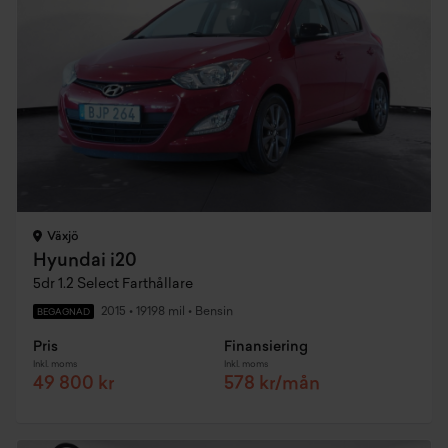
Växjö
Hyundai i20
5dr 1.2 Select Farthållare
2015
•
19198 mil
•
Bensin
BEGAGNAD
Pris
Finansiering
Inkl. moms
Inkl. moms
49 800 kr
578 kr/mån