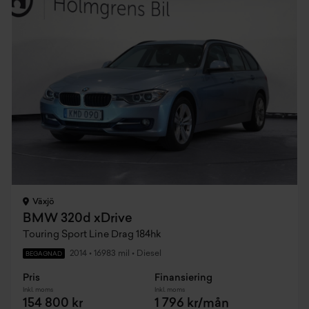
Växjö
BMW 320d xDrive
Touring Sport Line Drag 184hk
2014
•
16983 mil
•
Diesel
BEGAGNAD
Pris
Finansiering
Inkl. moms
Inkl. moms
154 800 kr
1 796 kr/mån