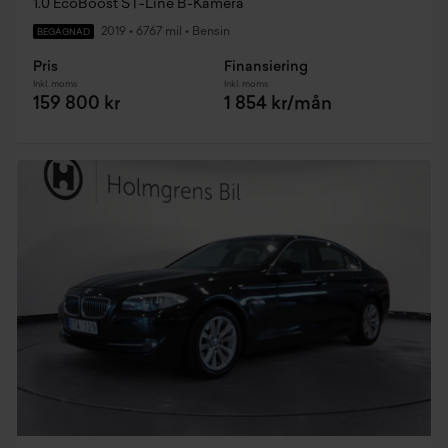
1.0 EcoBoost ST-Line B-Kamera
2019
•
6767 mil
•
Bensin
BEGAGNAD
Pris
Finansiering
Inkl. moms
Inkl. moms
159 800 kr
1 854 kr/mån