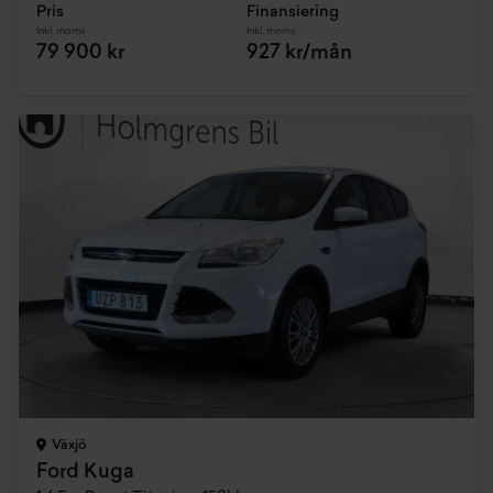
Pris
Finansiering
Inkl. moms
Inkl. moms
79 900 kr
927 kr/mån
Växjö
Ford Kuga