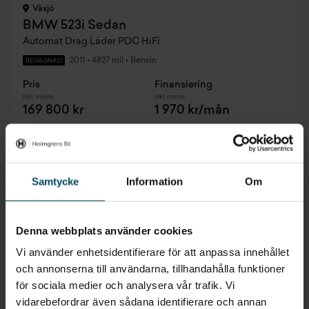
Växjö
BMW 523i Sedan
Automat Drag Läder PDC HiFi
2011
•
4827 mil
•
Bensin
BEGAGNAD
Pris
Finansiering
Inkl. moms
Inkl. moms
169 800 kr
1 970 kr/mån
1,95% ränta
Samtycke
Information
Om
Denna webbplats använder cookies
Vi använder enhetsidentifierare för att anpassa innehållet
och annonserna till användarna, tillhandahålla funktioner
för sociala medier och analysera vår trafik. Vi
vidarebefordrar även sådana identifierare och annan