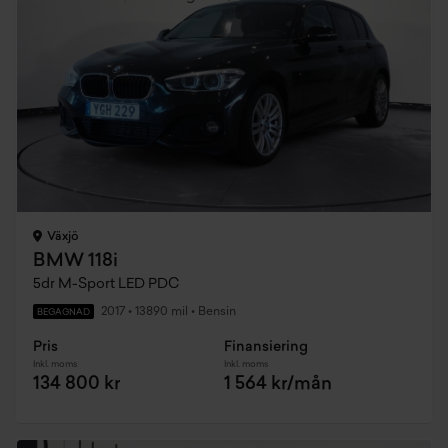
Växjö
BMW 118i
5dr M-Sport LED PDC
2017
•
13890 mil
•
Bensin
BEGAGNAD
Pris
Finansiering
Inkl. moms
Inkl. moms
134 800 kr
1 564 kr/mån