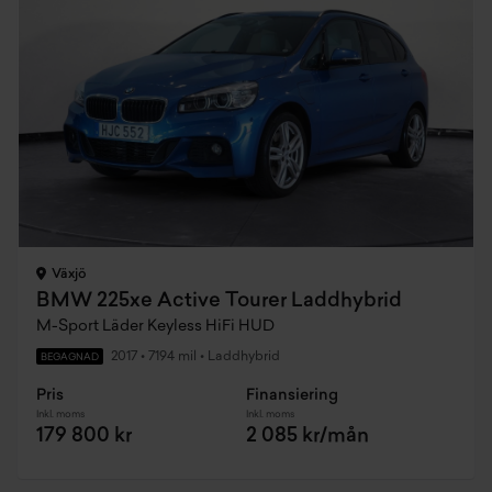
Växjö
BMW 225xe Active Tourer Laddhybrid
M-Sport Läder Keyless HiFi HUD
2017
•
7194 mil
•
Laddhybrid
BEGAGNAD
Pris
Finansiering
Inkl. moms
Inkl. moms
179 800 kr
2 085 kr/mån