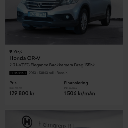
Växjö
Honda CR-V
2.0 i-VTEC Elegance Backkamera Drag 155hk
2013
•
13843 mil
•
Bensin
BEGAGNAD
Pris
Finansiering
Inkl. moms
Inkl. moms
129 800 kr
1 506 kr/mån