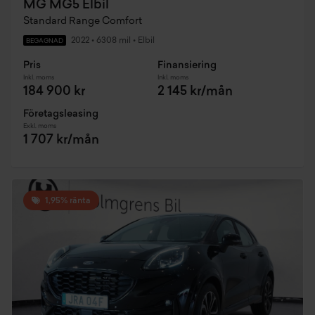
MG MG5 Elbil
Standard Range Comfort
2022
•
6308 mil
•
Elbil
BEGAGNAD
Pris
Finansiering
Inkl. moms
Inkl. moms
184 900 kr
2 145 kr/mån
Företagsleasing
Exkl. moms
1 707 kr/mån
1,95% ränta