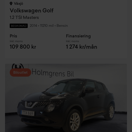
Växjö
Volkswagen Golf
1.2 TSI Masters
2014
•
11210 mil
•
Bensin
BEGAGNAD
Pris
Finansiering
Inkl. moms
Inkl. moms
109 800 kr
1 274 kr/mån
Biloutlet