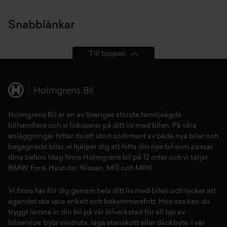
Snabblänkar
Till toppen
Holmgrens Bil är en av Sveriges största familjeägda
bilhandlare och vi fokuserar på ditt liv med bilen. På våra
anläggningar hittar du ett stort sortiment av både
nya bilar
och
begagnade bilar,
vi hjälper dig att hitta din
nya bil
som passar
dina behov. Idag finns Holmgrens bil på 12 orter och vi säljer
BMW
,
Ford
,
Hyundai
,
Nissan
,
MG
och
MINI
.
Vi finns här för dig genom hela ditt liv med bilen och tycker att
ägandet ska vara enkelt och bekymmersfritt. Hos oss kan du
tryggt lämna in din bil på vår
bilverkstad
för all typ av
bilservice:
byta vindruta,
laga stenskott
eller
däckbyte
. I vår