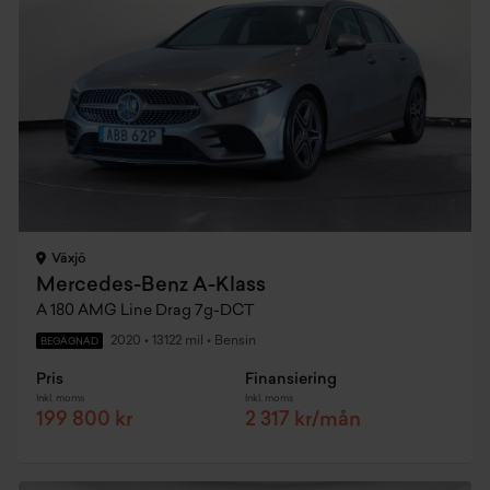
Växjö
Mercedes-Benz A-Klass
A 180 AMG Line Drag 7g-DCT
2020
•
13122 mil
•
Bensin
BEGAGNAD
Pris
Finansiering
Inkl. moms
Inkl. moms
199 800 kr
2 317 kr/mån