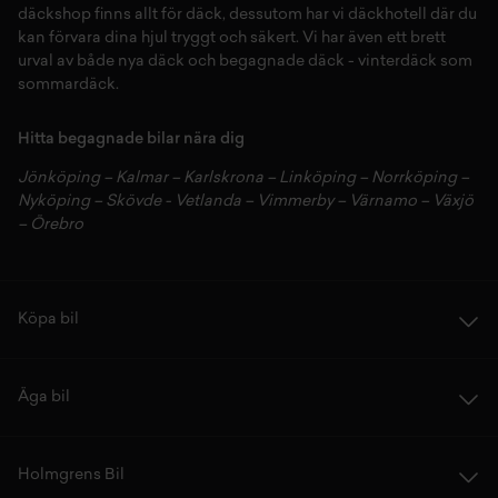
däckshop
finns allt för
däck
,
dessutom har vi
däckhotell
d
är du
kan förvara dina
hjul
tryggt och säkert.
Vi har även ett brett
urval av både
nya däck
och
begagnade däck
-
vinterdäck
som
sommardäck.
Hitta begagnade bilar nära dig
Jönköping
–
Kalmar
–
Karlskrona
–
Linköping
–
Norrköping
–
Nyköping
–
Skövde
-
Vetlanda
–
Vimmerby
–
Värnamo
–
Växjö
–
Örebro
Köpa bil
Äga bil
Holmgrens Bil