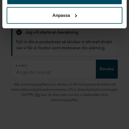
STARTA EN BEVAKNING AV:
MERCEDES-BENZ
BEGAGNAD
VÄXJÖ
Anpassa
Jag vill starta en bevakning
Fyll in din e-postadress så skickar vi ett mail direkt
när vi får in fordon som motsvarar din sökning.
E-POST
Bevaka
Alla personuppgifter som skickas in till Holmgrens kommer att
behandlas enligt bestämmelserna i EU:s dataskyddsförordningen
(GDPR).
Här
kan du läsa mer om hur vi behandlar dina
personuppgifter.