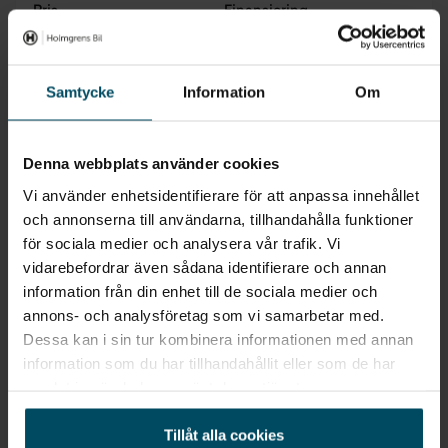
Pris
Finansiering
Inkl. moms
Inkl. moms
349 500 kr
4 054 kr/mån
Samtycke
Information
Om
Att låna kostar pengar!
Om du inte kan betala tillbaka skulden i tid riskerar
Denna webbplats använder cookies
du en betalningsanmärkning. Det kan leda till
svårigheter att få hyra bostad, teckna abonnemang
Vi använder enhetsidentifierare för att anpassa innehållet
och få nya lån. För stöd, vänd dig till budget- och
och annonserna till användarna, tillhandahålla funktioner
skuldrådgivningen i din kommun. Kontaktuppgifter
finns på
konsumentverket.se
.
för sociala medier och analysera vår trafik. Vi
vidarebefordrar även sådana identifierare och annan
information från din enhet till de sociala medier och
annons- och analysföretag som vi samarbetar med.
Dessa kan i sin tur kombinera informationen med annan
information som du har tillhandahållit eller som de har
samlat in när du har använt deras tjänster.
Inget som riktigt passade?
Tillåt alla cookies