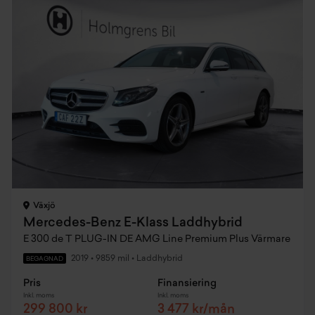
Växjö
Mercedes-Benz E-Klass Laddhybrid
E 300 de T PLUG-IN DE AMG Line Premium Plus Värmare
2019
•
9859 mil
•
Laddhybrid
BEGAGNAD
Pris
Finansiering
Inkl. moms
Inkl. moms
299 800 kr
3 477 kr/mån