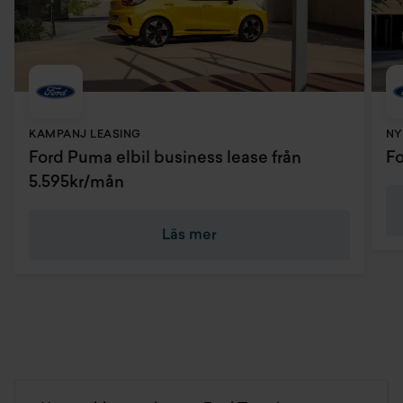
Tpms däcktrycksövervakningssystem
Urkopplingsbar passagerarairbag
Varselljus
KAMPANJ LEASING
NY
Ford Puma elbil business lease från
Fo
5.595kr/mån
Läs mer