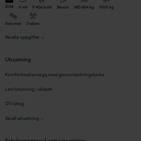
NY
2026
0 mil
9 406 kr/år
Bensin
682-854 kg
1000 kg
Automat
2 säten
Se alla uppgifter
Registreringsnummer
PPP54Z
Chassinummer
WF04NBER34SE32680
Utrustning
Skick
Ny
Komfortmellanvägg med genomlastningslucka
Modellår
2026
Led belysning i skåpet
Miltal
0 mil
12V uttag
Kaross
Transportbil - Skåp
15tum stålfälgar
Se all utrustning
Motor
1.0 EcoBoost (92 kW)
2 infällbara nycklar