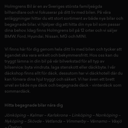
Holmgrens Bil är en av Sveriges största familjeägda
bilhandlare och vi fokuserar på ditt liv med bilen. På våra
anläggningar hittar du ett stort sortiment av både
nya bilar
och
begagnade bilar,
vi hjälper dig att hitta din
nya bil
som passar
dina behov. Idag finns Holmgrens bil på 12 orter och vi säljer
BMW
,
Ford
,
Hyundai
,
Nissan
,
MG
och
MINI
.
Vi finns här för dig genom hela ditt liv med bilen och tycker att
ägandet ska vara enkelt och bekymmersfritt. Hos oss kan du
tryggt lämna in din bil på vår
bilverkstad
för all typ av
bilservice:
byta vindruta,
laga stenskott
eller
däckbyte
. I vår
däckshop
finns allt för
däck
,
dessutom har vi
däckhotell
d
är du
kan förvara dina
hjul
tryggt och säkert.
Vi har även ett brett
urval av både
nya däck
och
begagnade däck
-
vinterdäck
som
sommardäck.
Hitta begagnade bilar nära dig
Jönköping
–
Kalmar
–
Karlskrona
–
Linköping
–
Norrköping
–
Nyköping
–
Skövde
-
Vetlanda
–
Vimmerby
–
Värnamo
–
Växjö
–
Örebro