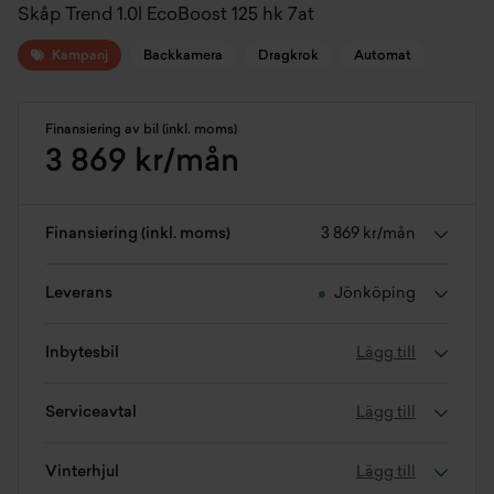
Skåp Trend 1.0l EcoBoost 125 hk 7at
Kampanj
Backkamera
Dragkrok
Automat
Finansiering av bil (inkl. moms)
3 869 kr/mån
Finansiering (inkl. moms)
3 869 kr/mån
Leverans
Jönköping
Inbytesbil
Lägg till
Serviceavtal
Lägg till
Vinterhjul
Lägg till