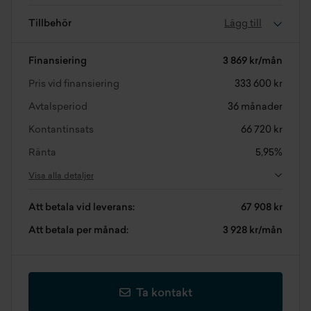
Tillbehör
Lägg till
Finansiering
3 869 kr/mån
Pris vid finansiering
333 600 kr
Avtalsperiod
36 månader
Kontantinsats
66 720 kr
Ränta
5,95%
Visa alla detaljer
Att betala vid leverans:
67 908 kr
Att betala per månad:
3 928 kr/mån
Ta kontakt