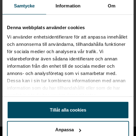
Samtycke
Information
Om
när vi får in fordon som motsvarar din sökning.
E-POST
Denna webbplats använder cookies
Bevaka
Vi använder enhetsidentifierare för att anpassa innehållet
och annonserna till användarna, tillhandahålla funktioner
Alla personuppgifter som skickas in till Holmgrens kommer att
behandlas enligt bestämmelserna i EU:s dataskyddsförordningen
för sociala medier och analysera vår trafik. Vi
(GDPR).
Här
kan du läsa mer om hur vi behandlar dina
vidarebefordrar även sådana identifierare och annan
personuppgifter.
information från din enhet till de sociala medier och
annons- och analysföretag som vi samarbetar med.
Dessa kan i sin tur kombinera informationen med annan
information som du har tillhandahållit eller som de har
samlat in när du har använt deras tjänster.
Snabblänkar
Tillåt alla cookies
Till toppen
Anpassa