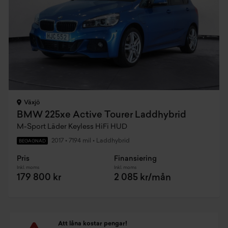
Växjö
BMW 225xe Active Tourer Laddhybrid
M-Sport Läder Keyless HiFi HUD
2017
•
7194 mil
•
Laddhybrid
BEGAGNAD
Pris
Finansiering
Inkl. moms
Inkl. moms
179 800 kr
2 085 kr/mån
Att låna kostar pengar!