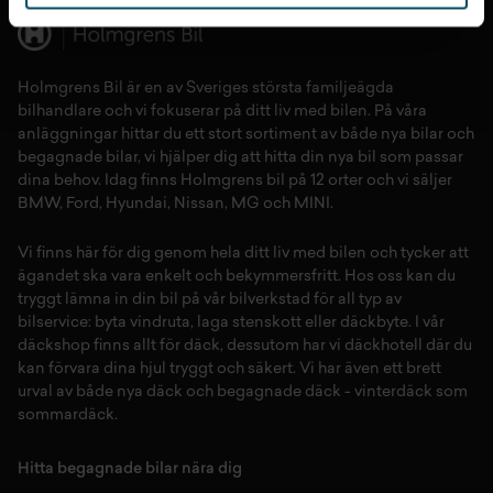
Holmgrens Bil är en av Sveriges största familjeägda
bilhandlare och vi fokuserar på ditt liv med bilen. På våra
anläggningar hittar du ett stort sortiment av både
nya bilar
och
begagnade bilar,
vi hjälper dig att hitta din
nya bil
som passar
dina behov. Idag finns Holmgrens bil på 12 orter och vi säljer
BMW
,
Ford
,
Hyundai
,
Nissan
,
MG
och
MINI
.
Vi finns här för dig genom hela ditt liv med bilen och tycker att
ägandet ska vara enkelt och bekymmersfritt. Hos oss kan du
tryggt lämna in din bil på vår
bilverkstad
för all typ av
bilservice:
byta vindruta,
laga stenskott
eller
däckbyte
. I vår
däckshop
finns allt för
däck
,
dessutom har vi
däckhotell
d
är du
kan förvara dina
hjul
tryggt och säkert.
Vi har även ett brett
urval av både
nya däck
och
begagnade däck
-
vinterdäck
som
sommardäck.
Hitta begagnade bilar nära dig