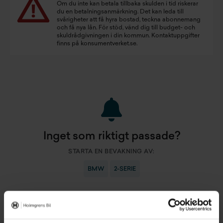
Om du inte kan betala tillbaka skulden i tid riskerar
du en betalningsanmärkning. Det kan leda till
svårigheter att få hyra bostad, teckna abonnemang
och få nya lån. För stöd, vänd dig till budget- och
skuldrådgivningen i din kommun. Kontaktuppgifter
finns på
konsumentverket.se
.
Inget som riktigt passade?
STARTA EN BEVAKNING AV:
BMW
2-SERIE
Jag vill starta en bevakning
Fyll in din e-postadress så skickar vi ett mail direkt