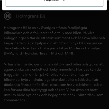
Holmgrens Bil är en av Sveriges största familjeägda
bilhandlare och vi fokuserar på ditt liv med bilen. På våra
anläggningar hittar du ett stort sortiment av både
nya bilar
och
begagnade bilar,
vi hjälper dig att hitta din
nya bil
som passar
dina behov. Idag finns Holmgrens bil på 12 orter och vi säljer
BMW
,
Ford
,
Hyundai
,
Nissan
,
MG
och
MINI
.
Vi finns här för dig genom hela ditt liv med bilen och tycker att
ägandet ska vara enkelt och bekymmersfritt. Hos oss kan du
tryggt lämna in din bil på vår
bilverkstad
för all typ av
bilservice:
byta vindruta,
laga stenskott
eller
däckbyte
. I vår
däckshop
finns allt för
däck
,
dessutom har vi
däckhotell
d
är du
kan förvara dina
hjul
tryggt och säkert.
Vi har även ett brett
urval av både
nya däck
och
begagnade däck
-
vinterdäck
som
sommardäck.