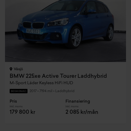
Växjö
BMW 225xe Active Tourer Laddhybrid
M-Sport Läder Keyless HiFi HUD
2017
•
7194 mil
•
Laddhybrid
BEGAGNAD
Pris
Finansiering
Inkl. moms
Inkl. moms
179 800 kr
2 085 kr/mån