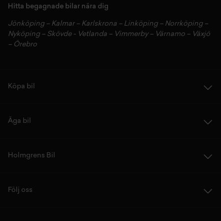
Hitta begagnade bilar nära dig
Jönköping
–
Kalmar
–
Karlskrona
–
Linköping
–
Norrköping
–
Nyköping
–
Skövde
-
Vetlanda
–
Vimmerby
–
Värnamo
–
Växjö
–
Örebro
Köpa bil
Äga bil
Holmgrens Bil
Följ oss