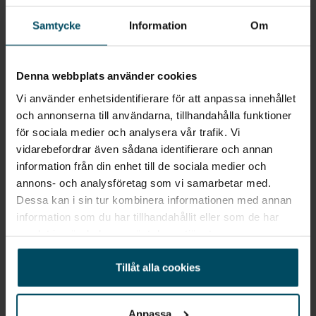
Jag vill starta en bevakning
Fyll in din e-postadress så skickar vi ett mail direkt
Samtycke
Information
Om
när vi får in fordon som motsvarar din sökning.
Denna webbplats använder cookies
E-POST
Bevaka
Vi använder enhetsidentifierare för att anpassa innehållet
och annonserna till användarna, tillhandahålla funktioner
Alla personuppgifter som skickas in till Holmgrens kommer att
för sociala medier och analysera vår trafik. Vi
behandlas enligt bestämmelserna i EU:s dataskyddsförordningen
vidarebefordrar även sådana identifierare och annan
(GDPR).
Här
kan du läsa mer om hur vi behandlar dina
information från din enhet till de sociala medier och
personuppgifter.
annons- och analysföretag som vi samarbetar med.
Dessa kan i sin tur kombinera informationen med annan
information som du har tillhandahållit eller som de har
samlat in när du har använt deras tjänster.
Tillåt alla cookies
Snabblänkar
Till toppen
Anpassa