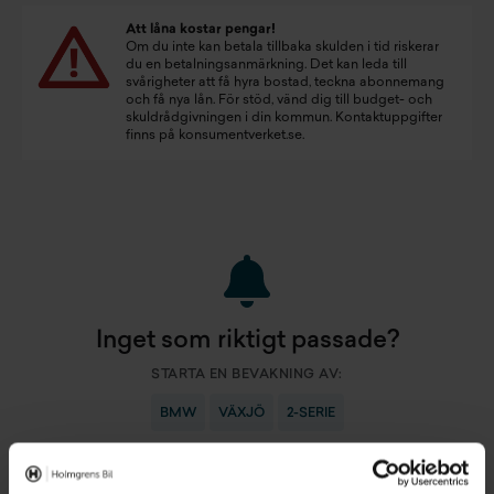
Att låna kostar pengar!
Om du inte kan betala tillbaka skulden i tid riskerar
du en betalningsanmärkning. Det kan leda till
svårigheter att få hyra bostad, teckna abonnemang
och få nya lån. För stöd, vänd dig till budget- och
skuldrådgivningen i din kommun. Kontaktuppgifter
finns på
konsumentverket.se
.
Inget som riktigt passade?
STARTA EN BEVAKNING AV:
BMW
VÄXJÖ
2-SERIE