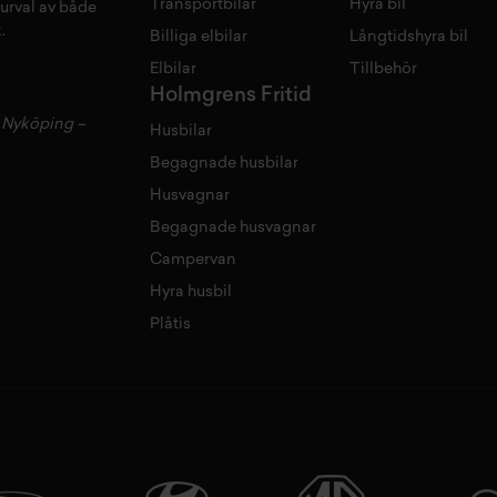
Transportbilar
Hyra bil
 urval av både
.
Billiga elbilar
Långtidshyra bil
Elbilar
Tillbehör
Holmgrens Fritid
–
Nyköping
–
Husbilar
Begagnade husbilar
Husvagnar
Begagnade husvagnar
Campervan
Hyra husbil
Plåtis