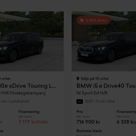
0,95% ränta
0 orter
Säljs på 10 orter
BMW 530e xDrive Touring Laddhybrid
d H/K Företagskampanj
M Sport Ed H/K
 mil
•
Laddhybrid
2027
•
0 mil
•
Elbil
NY
Finansiering
Pris
Finansierin
Inkl. moms
Inkl. moms
Inkl. moms
r
7 179 kr/mån
714 900 kr
6 328 k
se
Business lease
Exkl. moms