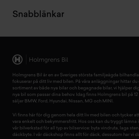
Snabblänkar
Holmgrens Bil är en av Sveriges största familjeägda bilhandla
fokuserar på ditt liv med bilen. På våra anläggningar hittar du e
sortiment av både
nya bilar
och
begagnade bilar,
vi hjälper dig
nya bil
som passar dina behov. Idag finns Holmgrens bil på 12 
säljer
BMW
,
Ford
,
Hyundai
,
Nissan
,
MG
och
MINI
.
Vi finns här för dig genom hela ditt liv med bilen och tycker a
vara enkelt och bekymmersfritt. Hos oss kan du tryggt lämna i
vår
bilverkstad
för all typ av
bilservice:
byta vindruta,
laga sten
däckbyte
. I vår
däckshop
finns allt för
däck
,
dessutom har vi
d