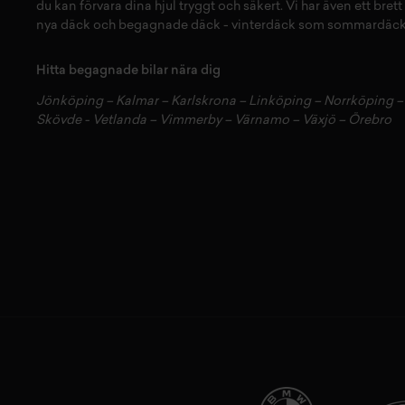
du kan förvara dina
hjul
tryggt och säkert.
Vi har även ett brett
nya däck
och
begagnade däck
-
vinterdäck
som
sommardäck
Hitta begagnade bilar nära dig
Jönköping
–
Kalmar
–
Karlskrona
–
Linköping
–
Norrköping
Skövde
-
Vetlanda
–
Vimmerby
–
Värnamo
–
Växjö
–
Örebro