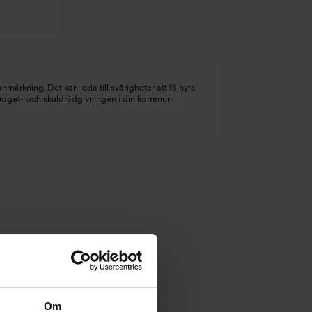
nmärkning. Det kan leda till svårigheter att få hyra
budget- och skuldrådgivningen i din kommun.
Om