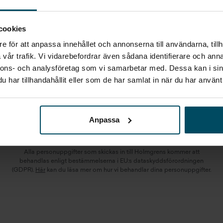
BMW
BUSINESS LEASE
5-SERIE
cookies
e för att anpassa innehållet och annonserna till användarna, tillh
vår trafik. Vi vidarebefordrar även sådana identifierare och anna
Jag vill starta en bevakning
nnons- och analysföretag som vi samarbetar med. Dessa kan i sin
Fyll in din e-postadress så skickar vi ett mail direkt när
har tillhandahållit eller som de har samlat in när du har använt 
vi får in fordon som motsvarar din sökning.
Anpassa
E-POST
Bevaka
Alla personuppgifter som skickas in till Holmgrens kommer att
behandlas enligt bestämmelserna i EU:s dataskyddsförordningen
(GDPR).
Här
kan du läsa mer om hur vi behandlar dina personuppgifter.