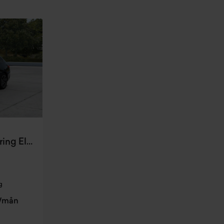
BMW i5 e Drive40 Touring Elbil
g
r/mån