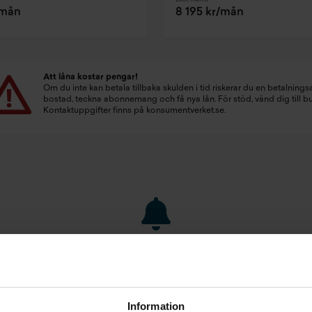
/mån
8 195 kr/mån
Att låna kostar pengar!
Om du inte kan betala tillbaka skulden i tid riskerar du en betalningsa
bostad, teckna abonnemang och få nya lån. För stöd, vänd dig till 
Kontaktuppgifter finns på
konsumentverket.se
.
Inget som riktigt
passade?
Information
STARTA EN BEVAKNING AV: