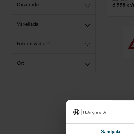
Drivmedel
6 995 kr
Växellåda
Fordonsvariant
Ort
Samtycke