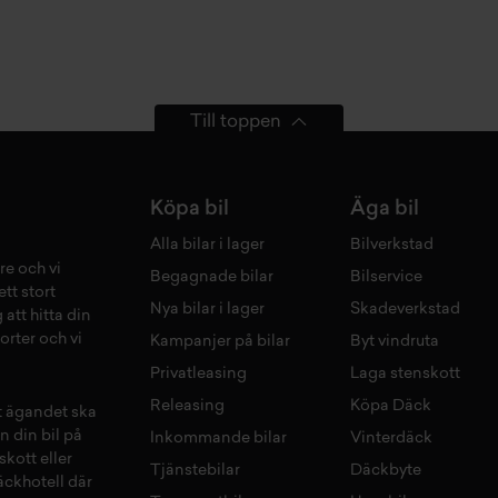
Till toppen
Köpa bil
Äga bil
Alla bilar i lager
Bilverkstad
re och vi
Begagnade bilar
Bilservice
tt stort
Nya bilar i lager
Skadeverkstad
 att hitta din
orter och vi
Kampanjer på bilar
Byt vindruta
Privatleasing
Laga stenskott
Releasing
Köpa Däck
tt ägandet ska
n din bil på
Inkommande bilar
Vinterdäck
skott
eller
Tjänstebilar
Däckbyte
äckhotell
d
är