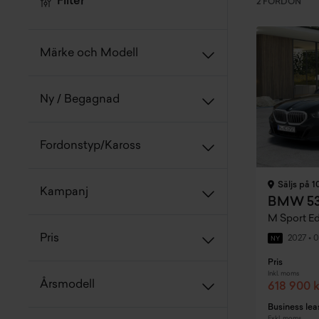
Filter
2 FORDON
Märke och Modell
Ny / Begagnad
Fordonstyp/Kaross
Säljs på 1
Kampanj
M Sport E
Pris
2027
•
0
NY
Pris
Inkl. moms
Årsmodell
618 900 k
Business lea
Exkl. moms