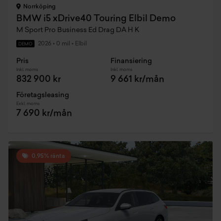
Norrköping
BMW i5 xDrive40 Touring Elbil Demo
M Sport Pro Business Ed Drag DA H K
2026
•
0 mil
•
Elbil
DEMO
Pris
Finansiering
Inkl. moms
Inkl. moms
832 900 kr
9 661 kr/mån
Företagsleasing
Exkl. moms
7 690 kr/mån
0,95% ränta