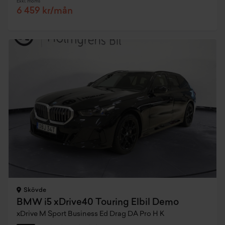
Exkl. moms
6 459 kr/mån
Skövde
BMW i5 xDrive40 Touring Elbil Demo
xDrive M Sport Business Ed Drag DA Pro H K