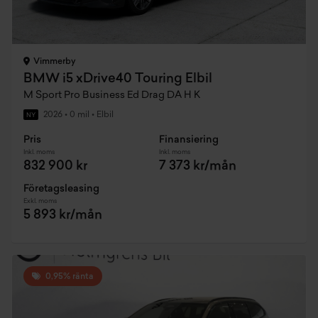
Vimmerby
BMW i5 xDrive40 Touring Elbil
M Sport Pro Business Ed Drag DA H K
2026
•
0 mil
•
Elbil
NY
Pris
Finansiering
Inkl. moms
Inkl. moms
832 900 kr
7 373 kr/mån
Företagsleasing
Exkl. moms
5 893 kr/mån
0,95% ränta