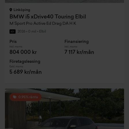
Linköping
BMW i5 xDrive40 Touring Elbil
M Sport Pro Active Ed Drag DA H K
2026
•
0 mil
•
Elbil
NY
Pris
Finansiering
Inkl. moms
Inkl. moms
804 000 kr
7 117 kr/mån
Företagsleasing
Exkl. moms
5 689 kr/mån
0,95% ränta