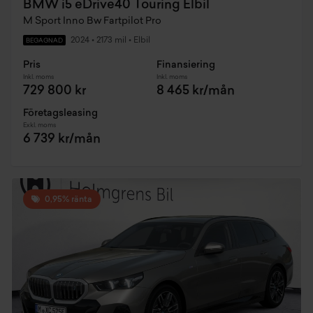
BMW i5 eDrive40 Touring Elbil
M Sport Inno Bw Fartpilot Pro
2024
•
2173 mil
•
Elbil
BEGAGNAD
Pris
Finansiering
Inkl. moms
Inkl. moms
729 800 kr
8 465 kr/mån
Företagsleasing
Exkl. moms
6 739 kr/mån
0,95% ränta