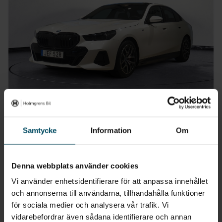
Värnamo
BMW i5 xDrive40 Sedan Elbil
Samtycke
Information
Om
M Sport Pro Pano Drag DA Pro
2024
•
0 mil
•
Elbil
NY
Denna webbplats använder cookies
Pris
Finansiering
Inkl. moms
Inkl. moms
Vi använder enhetsidentifierare för att anpassa innehållet
769 900 kr
6 815 kr/mån
och annonserna till användarna, tillhandahålla funktioner
för sociala medier och analysera vår trafik. Vi
Företagsleasing
Exkl. moms
vidarebefordrar även sådana identifierare och annan