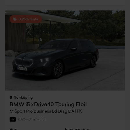
0,95% ränta
Norrköping
BMW i5 xDrive40 Touring Elbil
M Sport Pro Business Ed Drag DA H K
2026
•
0 mil
•
Elbil
NY
Pris
Finansiering