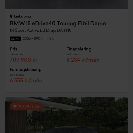
Linköping
BMW i5 eDrive40 Touring Elbil Demo
M Sport Active Ed Drag DA H K
2026
•
890 mil
•
Elbil
DEMO
Pris
Finansiering
Inkl. moms
Inkl. moms
709 900 kr
8 234 kr/mån
Företagsleasing
Exkl. moms
6 555 kr/mån
0,95% ränta