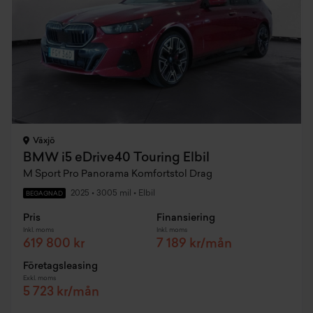
Växjö
BMW i5 eDrive40 Touring Elbil
M Sport Pro Panorama Komfortstol Drag
2025
•
3005 mil
•
Elbil
BEGAGNAD
Pris
Finansiering
Inkl. moms
Inkl. moms
619 800 kr
7 189 kr/mån
Företagsleasing
Exkl. moms
5 723 kr/mån