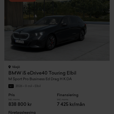
Växjö
BMW i5 eDrive40 Touring Elbil
M Sport Pro Business Ed Drag H K DA
2026
•
0 mil
•
Elbil
NY
Pris
Finansiering
Inkl. moms
Inkl. moms
838 800 kr
7 425 kr/mån
Företagsleasing