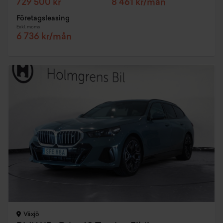
729 500 kr
8 461 kr/mån
Företagsleasing
Exkl. moms
6 736 kr/mån
Växjö