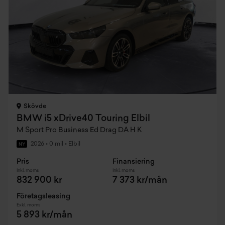
Skövde
BMW i5 xDrive40 Touring Elbil
M Sport Pro Business Ed Drag DA H K
2026
•
0 mil
•
Elbil
NY
Pris
Finansiering
Inkl. moms
Inkl. moms
832 900 kr
7 373 kr/mån
Företagsleasing
Exkl. moms
5 893 kr/mån