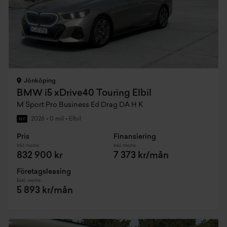
Jönköping
BMW i5 xDrive40 Touring Elbil
M Sport Pro Business Ed Drag DA H K
2026
•
0 mil
•
Elbil
NY
Pris
Finansiering
Inkl. moms
Inkl. moms
832 900 kr
7 373 kr/mån
Företagsleasing
Exkl. moms
5 893 kr/mån