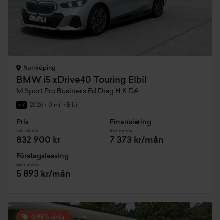
Norrköping
BMW i5 xDrive40 Touring Elbil
M Sport Pro Business Ed Drag H K DA
2026
•
0 mil
•
Elbil
NY
Pris
Finansiering
Inkl. moms
Inkl. moms
832 900 kr
7 373 kr/mån
Företagsleasing
Exkl. moms
5 893 kr/mån
0,95% ränta