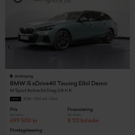
Jönköping
BMW i5 xDrive40 Touring Elbil Demo
M Sport Active Ed Drag DA H K
2026
•
990 mil
•
Elbil
DEMO
Pris
Finansiering
Inkl. moms
Inkl. moms
699 500 kr
8 113 kr/mån
Företagsleasing