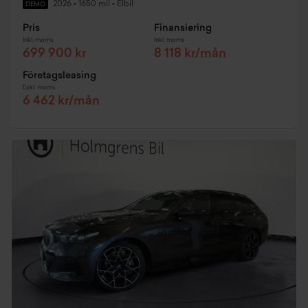
2026
•
1650 mil
•
Elbil
DEMO
Pris
Finansiering
Inkl. moms
Inkl. moms
699 900 kr
8 118 kr/mån
Företagsleasing
Exkl. moms
6 462 kr/mån