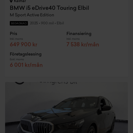
Kalmar
BMW i5 eDrive40 Touring Elbil
M Sport Active Edition
2025
•
900 mil
•
Elbil
BEGAGNAD
Pris
Finansiering
Inkl. moms
Inkl. moms
649 900 kr
7 538 kr/mån
Företagsleasing
Exkl. moms
6 001 kr/mån