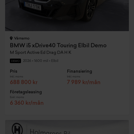
Värnamo
BMW i5 xDrive40 Touring Elbil Demo
M Sport Active Ed Drag DA H K
2026
•
1600 mil
•
Elbil
DEMO
Pris
Finansiering
Inkl. moms
Inkl. moms
688 800 kr
7 989 kr/mån
Företagsleasing
Exkl. moms
6 360 kr/mån