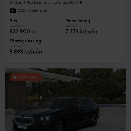
M Sport Pro Business Ed Drag DA H K
2026
•
0 mil
•
Elbil
NY
Pris
Finansiering
Inkl. moms
Inkl. moms
832 900 kr
7 373 kr/mån
Företagsleasing
Exkl. moms
5 893 kr/mån
0,95% ränta