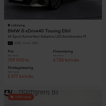
Linköping
BMW i5 xDrive40 Touring Elbil
M-Sport Active Navi Adaptiva LED Backkamera 19
2025
•
0 mil
•
Elbil
NY
Pris
Finansiering
Inkl. moms
Inkl. moms
759 900 kr
6 726 kr/mån
Företagsleasing
Exkl. moms
5 377 kr/mån
0,95% ränta