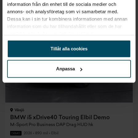
5 448 kr/mån
information från din enhet till de sociala medier och
annons- och analysföretag som vi samarbetar med.
Dessa kan i sin tur kombinera informationen med annan
information som du har tillhandahållit eller som de har
samlat in när du har använt deras tjänster.
Tillåt alla cookies
Anpassa
Växjö
BMW i5 xDrive40 Touring Elbil Demo
M-Sport Pro Business DAP Drag HUD hk
2026
•
890 mil
•
Elbil
DEMO