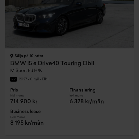
Säljs på 10 orter
BMW i5 e Drive40 Touring Elbil
M Sport Ed H/K
2027
•
0 mil
•
Elbil
NY
Pris
Finansiering
Inkl. moms
Inkl. moms
714 900 kr
6 328 kr/mån
Business lease
Exkl. moms
8 195 kr/mån