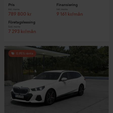
Pris
Finansiering
Inkl. moms
Inkl. moms
789 800 kr
9 161 kr/mån
Företagsleasing
Exkl. moms
7 293 kr/mån
0,95% ränta