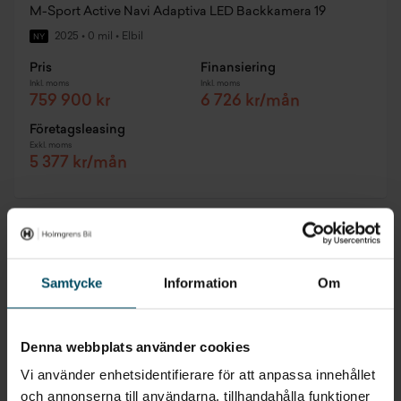
M-Sport Active Navi Adaptiva LED Backkamera 19
2025
•
0 mil
•
Elbil
NY
Pris
Finansiering
Inkl. moms
Inkl. moms
759 900 kr
6 726 kr/mån
Företagsleasing
Exkl. moms
5 377 kr/mån
0,95% ränta
Samtycke
Information
Om
Denna webbplats använder cookies
Vi använder enhetsidentifierare för att anpassa innehållet
och annonserna till användarna, tillhandahålla funktioner