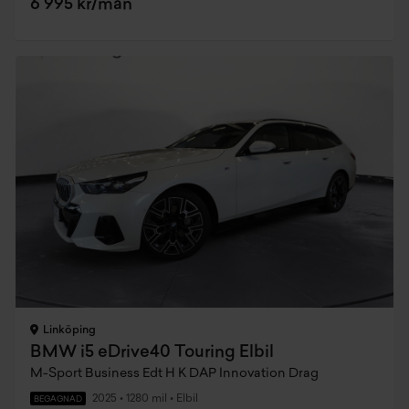
6 995 kr/mån
Linköping
BMW i5 eDrive40 Touring Elbil
M-Sport Business Edt H K DAP Innovation Drag
2025
•
1280 mil
•
Elbil
BEGAGNAD