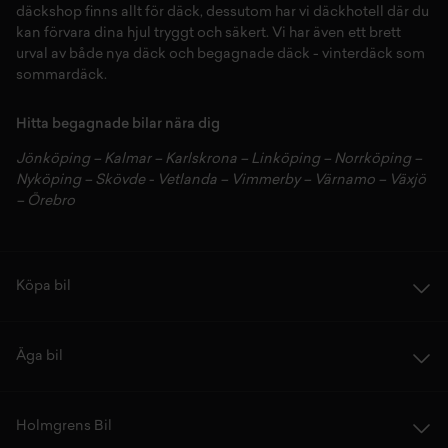
däckshop
finns allt för
däck
,
dessutom har vi
däckhotell
d
är du
kan förvara dina
hjul
tryggt och säkert.
Vi har även ett brett
urval av både
nya däck
och
begagnade däck
-
vinterdäck
som
sommardäck.
Hitta begagnade bilar nära dig
Jönköping
–
Kalmar
–
Karlskrona
–
Linköping
–
Norrköping
–
Nyköping
–
Skövde
-
Vetlanda
–
Vimmerby
–
Värnamo
–
Växjö
–
Örebro
Köpa bil
Äga bil
Holmgrens Bil