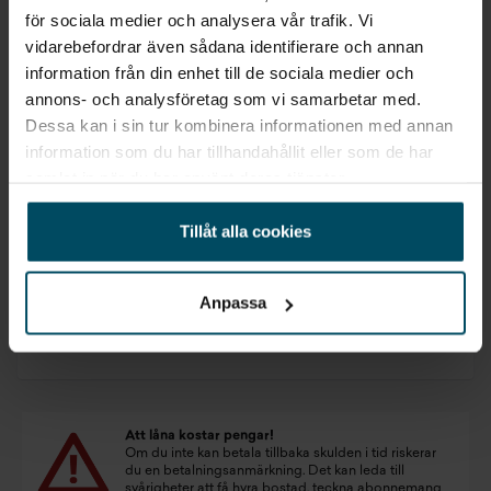
för sociala medier och analysera vår trafik. Vi
vidarebefordrar även sådana identifierare och annan
information från din enhet till de sociala medier och
annons- och analysföretag som vi samarbetar med.
Linköping
Dessa kan i sin tur kombinera informationen med annan
BMW i5 xDrive40 Touring Elbil
information som du har tillhandahållit eller som de har
M Sport Pro Active Ed Drag DA H K
samlat in när du har använt deras tjänster.
2026
•
0 mil
•
Elbil
NY
Pris
Finansiering
Tillåt alla cookies
Inkl. moms
Inkl. moms
804 000 kr
7 117 kr/mån
Företagsleasing
Anpassa
Exkl. moms
5 689 kr/mån
Att låna kostar pengar!
Om du inte kan betala tillbaka skulden i tid riskerar
du en betalningsanmärkning. Det kan leda till
svårigheter att få hyra bostad, teckna abonnemang