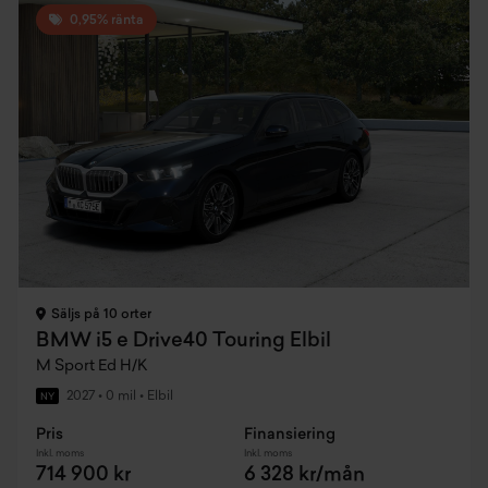
0,95% ränta
Säljs på 10 orter
BMW i5 e Drive40 Touring Elbil
M Sport Ed H/K
2027
•
0 mil
•
Elbil
NY
Pris
Finansiering
Inkl. moms
Inkl. moms
714 900 kr
6 328 kr/mån