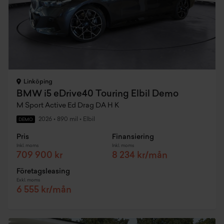
Linköping
BMW i5 eDrive40 Touring Elbil Demo
M Sport Active Ed Drag DA H K
2026
•
890 mil
•
Elbil
DEMO
Pris
Finansiering
Inkl. moms
Inkl. moms
709 900 kr
8 234 kr/mån
Företagsleasing
Exkl. moms
6 555 kr/mån