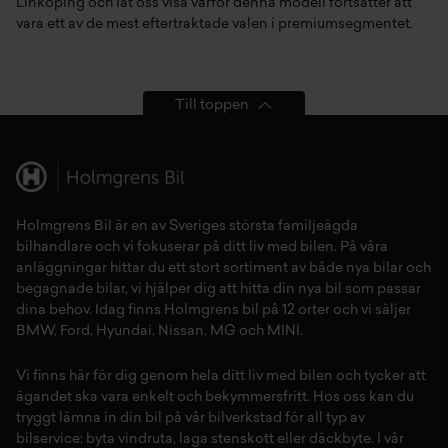
Linköping och låt oss visa varför denna modell fortsätter att
vara ett av de mest eftertraktade valen i premiumsegmentet.
Till toppen
Holmgrens Bil är en av Sveriges största familjeägda
bilhandlare och vi fokuserar på ditt liv med bilen. På våra
anläggningar hittar du ett stort sortiment av både
nya bilar
och
begagnade bilar,
vi hjälper dig att hitta din
nya bil
som passar
dina behov. Idag finns Holmgrens bil på 12 orter och vi säljer
BMW
,
Ford
,
Hyundai
,
Nissan
,
MG
och
MINI
.
Vi finns här för dig genom hela ditt liv med bilen och tycker att
ägandet ska vara enkelt och bekymmersfritt. Hos oss kan du
tryggt lämna in din bil på vår
bilverkstad
för all typ av
bilservice:
byta vindruta,
laga stenskott
eller
däckbyte
. I vår