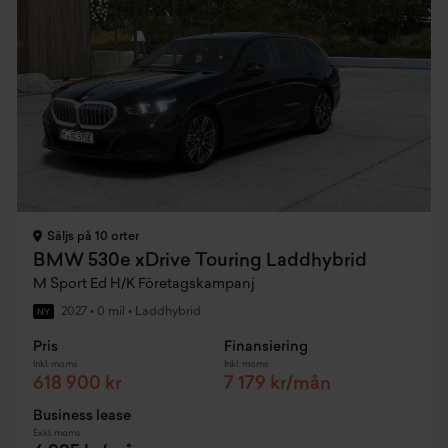
Säljs på 10 orter
BMW 530e xDrive Touring Laddhybrid
M Sport Ed H/K Företagskampanj
2027
•
0 mil
•
Laddhybrid
NY
Pris
Finansiering
Inkl. moms
Inkl. moms
618 900 kr
7 179 kr/mån
Business lease
Exkl. moms