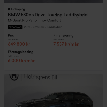
Linköping
BMW 530e xDrive Touring Laddhybrid
M-Sport Pro Pano Innov Comfort
2025
•
3593 mil
•
Laddhybrid
BEGAGNAD
Pris
Finansiering
Inkl. moms
Inkl. moms
649 800 kr
7 537 kr/mån
Företagsleasing
Exkl. moms
6 000 kr/mån