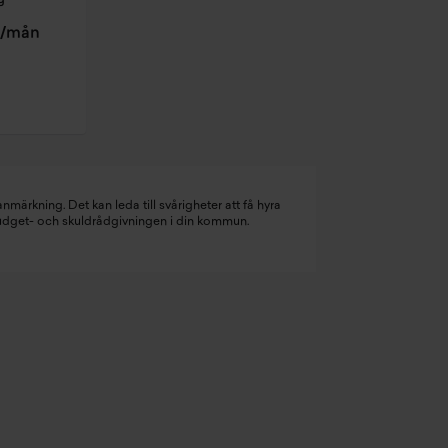
g
kr/mån
nmärkning. Det kan leda till svårigheter att få hyra
budget- och skuldrådgivningen i din kommun.