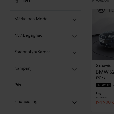
Filter
14 FORDON
Märke och Modell
Ny / Begagnad
Fordonstyp/Kaross
Skövde
Kampanj
BMW 520
190hk
Pris
BEGAGNAD
Pris
Inkl. moms
Finansiering
194 900 k