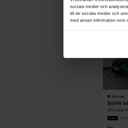
sociala medier och analysera 
Företagslea
till de sociala medier och a
Exkl. moms
5 893 kr
med annan information som du 
Premi
Skövde
Ultimate P
2025
DEMO