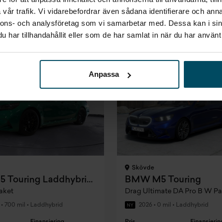
vår trafik. Vi vidarebefordrar även sådana identifierare och anna
sing
Företagsleasing
nnons- och analysföretag som vi samarbetar med. Dessa kan i sin
Exkl. moms
/mån
9 081 kr/mån
har tillhandahållit eller som de har samlat in när du har använt 
um
Premium
Anpassa
Skövde
BMW M5 Touring Laddhybrid Demo
BMW M5 Touring
aket
Drag Ultimate DA Pro B W P
•
700 mil
•
Laddhybrid
2026
•
0 mil
•
Laddhybrid
NY