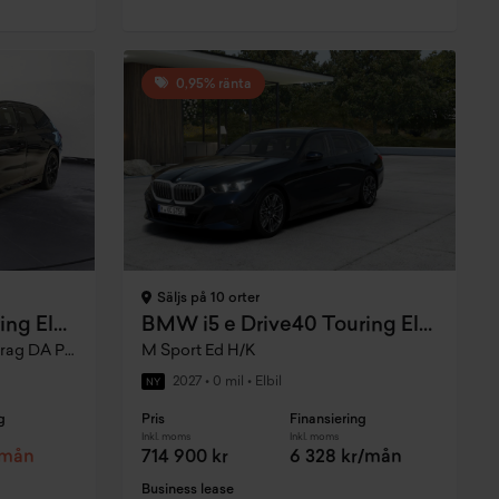
0,95% ränta
Säljs på 10 orter
BMW i5 xDrive40 Touring Elbil Demo
BMW i5 e Drive40 Touring Elbil
xDrive M Sport Business Ed Drag DA Pro H K
M Sport Ed H/K
2027
•
0 mil
•
Elbil
NY
g
Pris
Finansiering
Inkl. moms
Inkl. moms
/mån
714 900 kr
6 328 kr/mån
Business lease