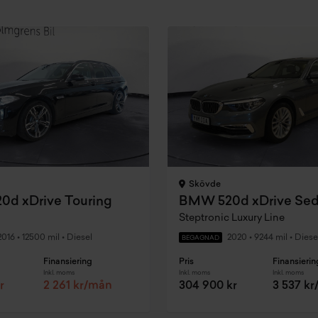
Skövde
d xDrive Touring
BMW 520d xDrive Se
Steptronic Luxury Line
2016
•
12500 mil
•
Diesel
2020
•
9244 mil
•
Diese
BEGAGNAD
Finansiering
Pris
Finansierin
Inkl. moms
Inkl. moms
Inkl. moms
r
2 261 kr/mån
304 900 kr
3 537 k