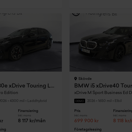
Skövde
BMW 530e xDrive Touring Laddhybrid
o Edition
2026
•
4300 mil
•
Laddhybrid
2026
•
1650 mil
•
Elbil
DEMO
Finansiering
Pris
Finansierin
Inkl. moms
Inkl. moms
Inkl. moms
kr
8 117 kr/mån
699 900 kr
8 118 kr
sing
Företagsleasing