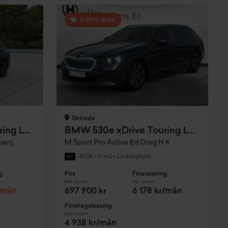
0,95% ränta
Skövde
BMW 530e xDrive Touring Laddhybrid
BMW 530e xDrive Touring Laddhybrid
panj
M Sport Pro Active Ed Drag H K
2026
•
0 mil
•
Laddhybrid
NY
g
Pris
Finansiering
Inkl. moms
Inkl. moms
r/mån
697 900 kr
6 178 kr/mån
Företagsleasing
Exkl. moms
4 938 kr/mån