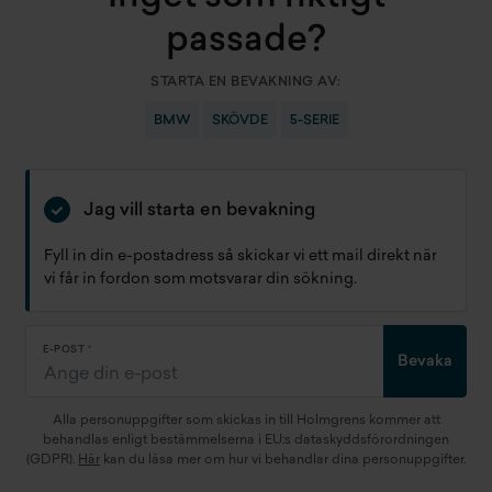
passade?
STARTA EN BEVAKNING AV:
BMW
SKÖVDE
5-SERIE
Jag vill starta en bevakning
Fyll in din e-postadress så skickar vi ett mail direkt när
vi får in fordon som motsvarar din sökning.
E-POST
Bevaka
Alla personuppgifter som skickas in till Holmgrens kommer att
behandlas enligt bestämmelserna i EU:s dataskyddsförordningen
(GDPR).
Här
kan du läsa mer om hur vi behandlar dina personuppgifter.