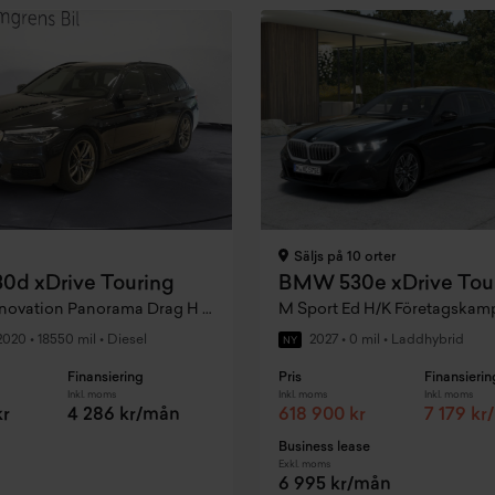
Säljs på 10 orter
d xDrive Touring
M Sport Innovation Panorama Drag H K DAP
M Sport Ed H/K Företagskam
2020
•
18550 mil
•
Diesel
2027
•
0 mil
•
Laddhybrid
NY
Finansiering
Pris
Finansierin
Inkl. moms
Inkl. moms
Inkl. moms
kr
4 286 kr/mån
618 900 kr
7 179 k
Business lease
Exkl. moms
6 995 kr/mån