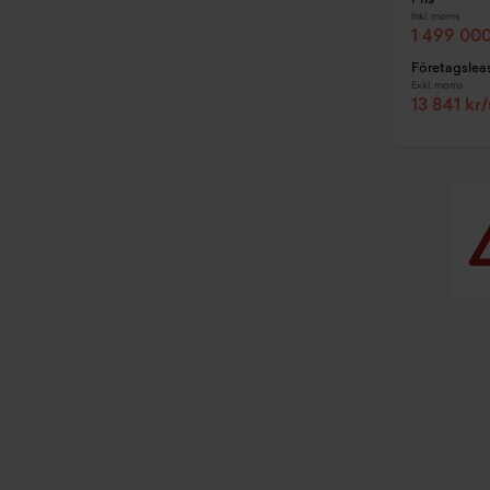
Pris
Inkl. moms
1 499 000
Företagslea
Exkl. moms
13 841 kr