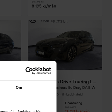
Exkl. moms
8 195 kr/mån
Skövde
BMW 530e xDrive Touring Laddhybrid Demo
BMW 550e xDrive Touring Laddhybrid Demo
Om
M Sport Pro Business Ed Drag DA Pro B W
M Sport Pro Business Ed Drag DA B W
2026
•
1500 mil
•
Laddhybrid
DEMO
g
Pris
Finansiering
Inkl. moms
Inkl. moms
andahålla funktioner för
kr/mån
1 009 800 kr
11 713 kr/mån