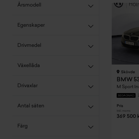
Årsmodell
Egenskaper
Drivmedel
Växellåda
Skövde
BMW 530
Drivaxlar
BEGAGNAD
Antal säten
Pris
Inkl. moms
369 500 
Färg