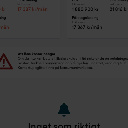
Finansiering
Pris
Finansierin
Inkl. moms
Inkl. moms
Inkl. moms
 kr
17 387 kr/mån
1 880 900 kr
21 816 
sing
Företagsleasing
Exkl. moms
/mån
17 367 kr/mån
Att låna kostar pengar!
Om du inte kan betala tillbaka skulden i tid riskerar du en betalningsa
bostad, teckna abonnemang och få nya lån. För stöd, vänd dig till 
Kontaktuppgifter finns på
konsumentverket.se
.
Inget som riktigt