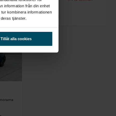
n information från din enhet
Företagsleasing
 tur kombinera informationen
Exkl. moms
9 324 kr/mån
deras tjänster.
Tillåt alla cookies
anorama