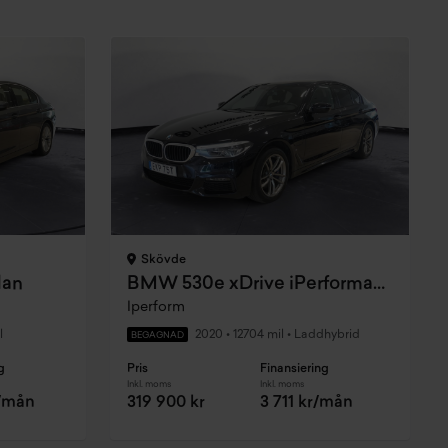
Skövde
dan
BMW 530e xDrive iPerformance Sedan
Iperform
l
2020
•
12704 mil
•
Laddhybrid
BEGAGNAD
g
Pris
Finansiering
Inkl. moms
Inkl. moms
r/mån
319 900 kr
3 711 kr/mån