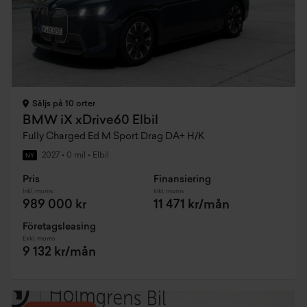
Säljs på 10 orter
BMW iX xDrive60 Elbil
Fully Charged Ed M Sport Drag DA+ H/K
2027
•
0 mil
•
Elbil
NY
Pris
Finansiering
Inkl. moms
Inkl. moms
989 000 kr
11 471 kr/mån
Företagsleasing
Exkl. moms
9 132 kr/mån