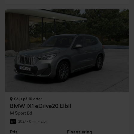
Säljs på 10 orter
BMW iX1 eDrive20 Elbil
M Sport Ed
2027
•
0 mil
•
Elbil
NY
Pris
Finansiering