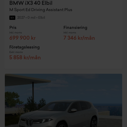
BMW iX3 40 Elbil
M Sport Ed Driving Assistant Plus
2027
•
0 mil
•
Elbil
NY
Pris
Finansiering
Inkl. moms
Inkl. moms
699 900 kr
7 346 kr/mån
Företagsleasing
Exkl. moms
5 858 kr/mån