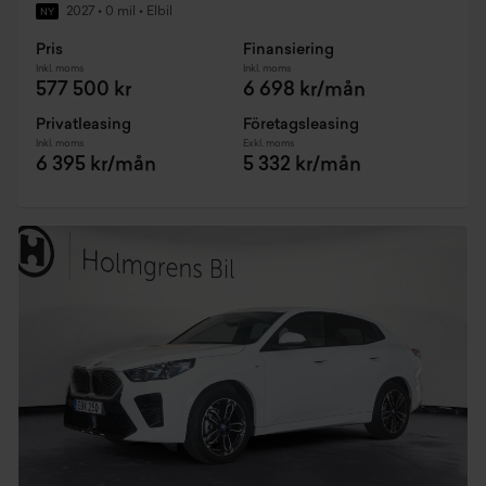
2027
•
0 mil
•
Elbil
NY
Pris
Finansiering
Inkl. moms
Inkl. moms
577 500 kr
6 698 kr/mån
Privatleasing
Företagsleasing
Inkl. moms
Exkl. moms
6 395 kr/mån
5 332 kr/mån