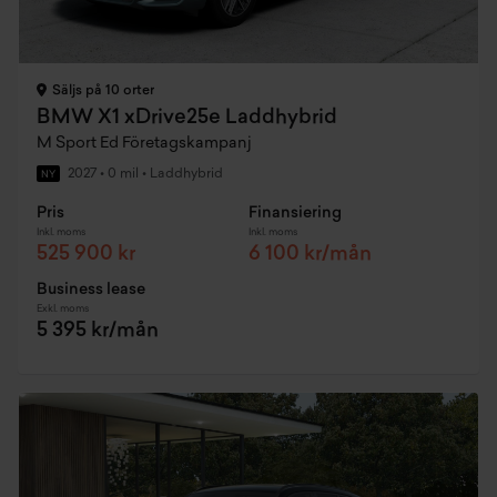
Säljs på 10 orter
BMW X1 xDrive25e Laddhybrid
M Sport Ed Företagskampanj
2027
•
0 mil
•
Laddhybrid
NY
Pris
Finansiering
Inkl. moms
Inkl. moms
525 900 kr
6 100 kr/mån
Business lease
Exkl. moms
5 395 kr/mån