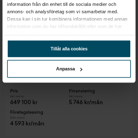
information från din enhet till de sociala medier och
annons- och analysföretag som vi samarbetar med.
Dessa kan i sin tur kombinera informationen med annan
information som du har tillhandahållit eller som de har
samlat in när du har använt deras tjänster.
Tillåt alla cookies
Norrköping
BMW X1 xDrive25e Laddhybrid
Anpassa
M Sport Business Ed Drag Innovation H K HUD DA
2026
•
0 mil
•
Laddhybrid
NY
Pris
Finansiering
Inkl. moms
Inkl. moms
649 100 kr
5 746 kr/mån
Företagsleasing
Exkl. moms
4 593 kr/mån