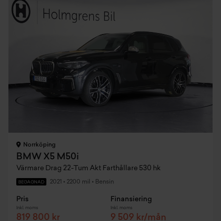
Norrköping
BMW X5 M50i
Värmare Drag 22-Tum Akt Farthållare 530 hk
2021
•
2200 mil
•
Bensin
BEGAGNAD
Pris
Finansiering
Inkl. moms
Inkl. moms
819 800 kr
9 509 kr/mån