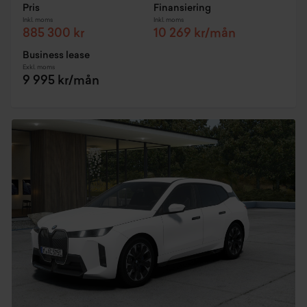
Pris
Finansiering
Inkl. moms
Inkl. moms
885 300 kr
10 269 kr/mån
Business lease
Exkl. moms
9 995 kr/mån