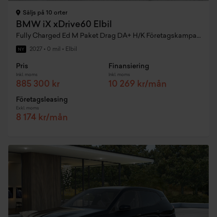
Säljs på 10 orter
BMW iX xDrive60 Elbil
Fully Charged Ed M Paket Drag DA+ H/K Företagskampanj
2027
•
0 mil
•
Elbil
NY
Pris
Finansiering
Inkl. moms
Inkl. moms
885 300 kr
10 269 kr/mån
Företagsleasing
Exkl. moms
8 174 kr/mån