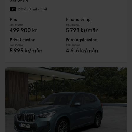
Active Ed
2027
•
0 mil
•
Elbil
NY
Pris
Finansiering
Inkl. moms
Inkl. moms
499 900 kr
5 798 kr/mån
Privatleasing
Företagsleasing
Inkl. moms
Exkl. moms
5 995 kr/mån
4 616 kr/mån