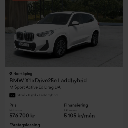
Norrköping
BMW X1 xDrive25e Laddhybrid
M Sport Active Ed Drag DA
2026
•
0 mil
•
Laddhybrid
NY
Pris
Finansiering
Inkl. moms
Inkl. moms
576 700 kr
5 105 kr/mån
Företagsleasing