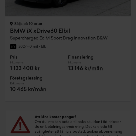
Säljs på 10 orter
BMW iX xDrive60 Elbil
Supercharged Ed M Sport Drag Innovation B&W
2027
•
0 mil
•
Elbil
NY
Pris
Finansiering
Inkl. moms
Inkl. moms
1 133 400 kr
13 146 kr/mån
Företagsleasing
Exkl. moms
10 465 kr/mån
Att låna kostar pengar!
Om du inte kan betala tillbaka skulden i tid riskerar
du en betalningsanmärkning. Det kan leda till
svårigheter att få hyra bostad, teckna abonnemang