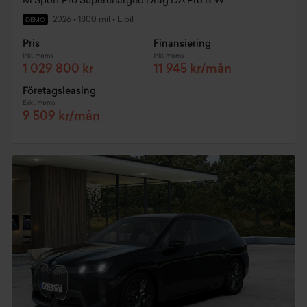
M Sport Pro Supercharged Drag DA Pro B W
2026
•
1800 mil
•
Elbil
DEMO
Pris
Finansiering
Inkl. moms
Inkl. moms
1 029 800 kr
11 945 kr/mån
Företagsleasing
Exkl. moms
9 509 kr/mån