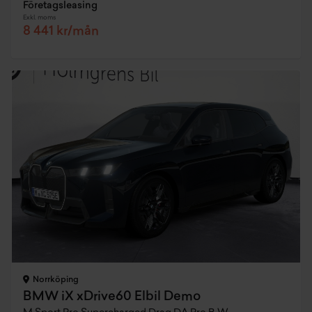
Företagsleasing
Exkl. moms
8 441 kr/mån
Norrköping
BMW iX xDrive60 Elbil Demo