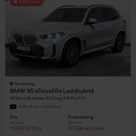
3,95% ränta
Norrköping
BMW X5 xDrive50e Laddhybrid
M Sport Business Ed Drag DA Pro H K
2026
•
0 mil
•
Laddhybrid
NY
Pris
Finansiering
Inkl. moms
Inkl. moms
1 008 500 kr
10 586 kr/mån