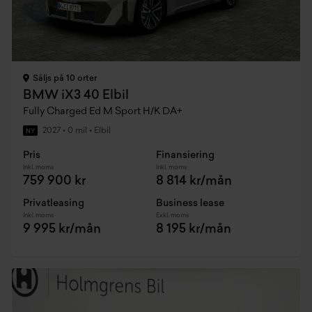
Säljs på 10 orter
BMW iX3 40 Elbil
Fully Charged Ed M Sport H/K DA+
2027
•
0 mil
•
Elbil
NY
Pris
Finansiering
Inkl. moms
Inkl. moms
759 900 kr
8 814 kr/mån
Privatleasing
Business lease
Inkl. moms
Exkl. moms
9 995 kr/mån
8 195 kr/mån