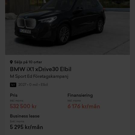
Säljs på 10 orter
BMW iX1 xDrive30 Elbil
M Sport Ed Företagskampanj
2027
•
0 mil
•
Elbil
NY
Pris
Finansiering
Inkl. moms
Inkl. moms
532 500 kr
6 176 kr/mån
Business lease
Exkl. moms
5 295 kr/mån