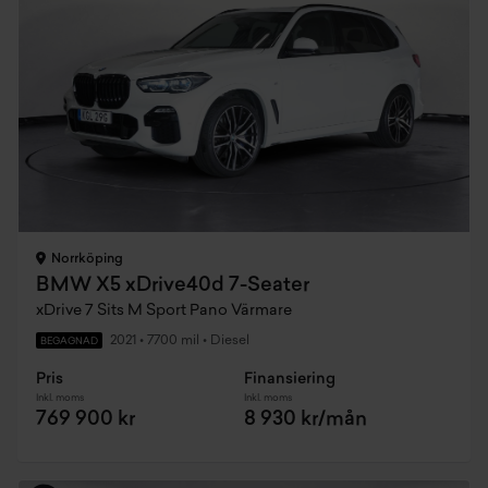
Norrköping
BMW X5 xDrive40d 7-Seater
xDrive 7 Sits M Sport Pano Värmare
2021
•
7700 mil
•
Diesel
BEGAGNAD
Pris
Finansiering
Inkl. moms
Inkl. moms
769 900 kr
8 930 kr/mån