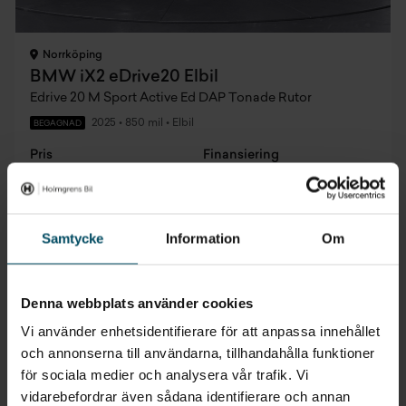
Norrköping
BMW iX2 eDrive20 Elbil
Edrive 20 M Sport Active Ed DAP Tonade Rutor
2025
•
850 mil
•
Elbil
BEGAGNAD
Pris
Finansiering
Inkl. moms
Inkl. moms
579 800 kr
6 725 kr/mån
Företagsleasing
Exkl. moms
Samtycke
Information
Om
5 354 kr/mån
Denna webbplats använder cookies
Vi använder enhetsidentifierare för att anpassa innehållet
0,95% ränta
och annonserna till användarna, tillhandahålla funktioner
för sociala medier och analysera vår trafik. Vi
vidarebefordrar även sådana identifierare och annan