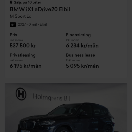
Säljs på 10 orter
BMW iX1 eDrive20 Elbil
M Sport Ed
2027
•
0 mil
•
Elbil
NY
Pris
Finansiering
Inkl. moms
Inkl. moms
537 500 kr
6 234 kr/mån
Privatleasing
Business lease
Inkl. moms
Exkl. moms
6 195 kr/mån
5 095 kr/mån