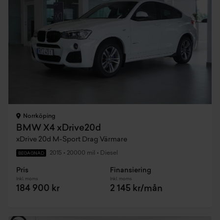
Norrköping
BMW X4 xDrive20d
xDrive 20d M-Sport Drag Värmare
2015
•
20000 mil
•
Diesel
BEGAGNAD
Pris
Finansiering
Inkl. moms
Inkl. moms
184 900 kr
2 145 kr/mån