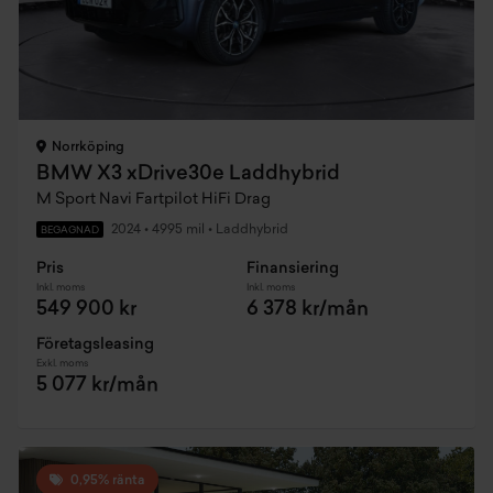
Norrköping
BMW X3 xDrive30e Laddhybrid
M Sport Navi Fartpilot HiFi Drag
2024
•
4995 mil
•
Laddhybrid
BEGAGNAD
Pris
Finansiering
Inkl. moms
Inkl. moms
549 900 kr
6 378 kr/mån
Företagsleasing
Exkl. moms
5 077 kr/mån
0,95% ränta