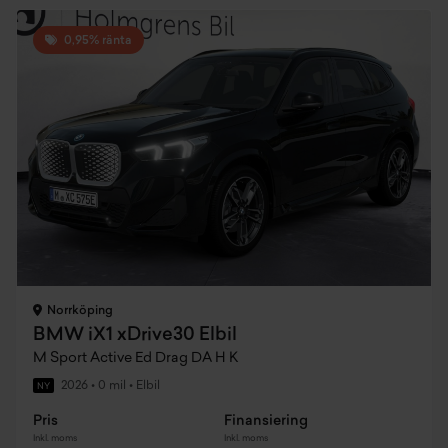
0,95% ränta
Norrköping
BMW iX1 xDrive30 Elbil
M Sport Active Ed Drag DA H K
2026
•
0 mil
•
Elbil
NY
Pris
Finansiering
Inkl. moms
Inkl. moms