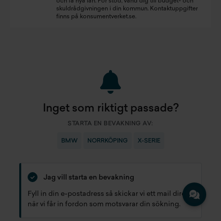
och få nya lån. För stöd, vänd dig till budget- och
skuldrådgivningen i din kommun. Kontaktuppgifter
finns på
konsumentverket.se
.
Inget som riktigt passade?
STARTA EN BEVAKNING AV:
BMW
NORRKÖPING
X-SERIE
Jag vill starta en bevakning
Fyll in din e-postadress så skickar vi ett mail direkt
när vi får in fordon som motsvarar din sökning.