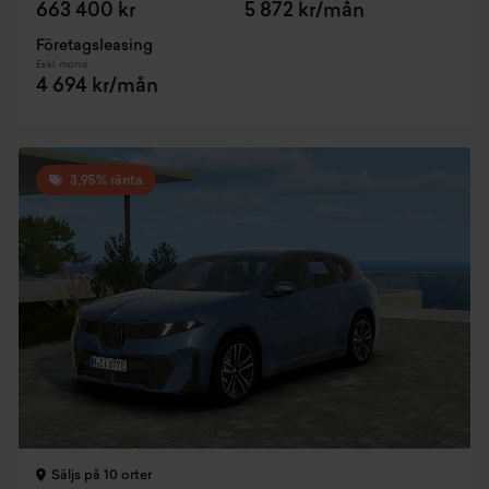
663 400 kr
5 872 kr/mån
Företagsleasing
Exkl. moms
4 694 kr/mån
3,95% ränta
Säljs på 10 orter