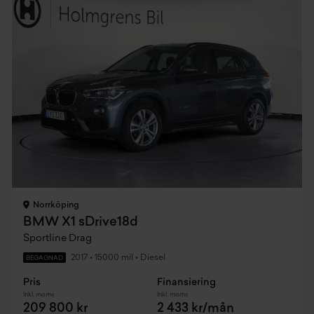
Norrköping
BMW X1 sDrive18d
Sportline Drag
2017
•
15000 mil
•
Diesel
BEGAGNAD
Pris
Finansiering
Inkl. moms
Inkl. moms
209 800 kr
2 433 kr/mån