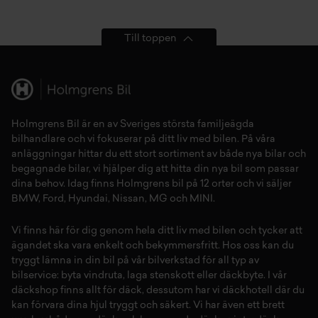
Till toppen
Holmgrens Bil är en av Sveriges största familjeägda
bilhandlare och vi fokuserar på ditt liv med bilen. På våra
anläggningar hittar du ett stort sortiment av både
nya bilar
och
begagnade bilar,
vi hjälper dig att hitta din
nya bil
som passar
dina behov. Idag finns Holmgrens bil på 12 orter och vi säljer
BMW
,
Ford
,
Hyundai
,
Nissan
,
MG
och
MINI
.
Vi finns här för dig genom hela ditt liv med bilen och tycker att
ägandet ska vara enkelt och bekymmersfritt. Hos oss kan du
tryggt lämna in din bil på vår
bilverkstad
för all typ av
bilservice:
byta vindruta,
laga stenskott
eller
däckbyte
. I vår
däckshop
finns allt för
däck
,
dessutom har vi
däckhotell
d
är du
kan förvara dina
hjul
tryggt och säkert.
Vi har även ett brett