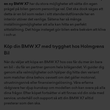
en ny BMW X7
har du stora möjligheter att sätta din egen
prägel på bilen genom personliga val. Det ska dock sägas att
detta är en bil som redan i sitt standardutförande har en
interiör utöver det vanliga. Sätena har så många
inställningsmöjligheter att alla kan hitta en perfekt
sittställning. Det höga insteget gör bilen extra bekväm att kliva
i och ur.
Köp din BMW X7 med trygghet hos Holmgrens
Bil
När du väljer att köpa en BMW X7 hos oss får du mer än bara
en bil - du får en partner genom hela bilägandet. Vi guidar dig
genom alla valmöjligheter och hjälper dig hitta den variant
som matchar dina behov, oavsett om det gäller motorval,
utrustningsnivå eller finansieringslösning. Våra erfarna
rådgivare har djup kunskap om modellen och kan svara på alla
dina frågor. Efter köpet fortsätter vi att finnas vid din sida med
service, underhåll och support så att din BMW X7 alltid
presterar som den ska.