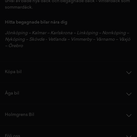
urval av både
nya däck
och
begagnade däck
-
vinterdäck
som
sommardäck.
Hitta begagnade bilar nära dig
Jönköping
–
Kalmar
–
Karlskrona
–
Linköping
–
Norrköping
–
Nyköping
–
Skövde
-
Vetlanda
–
Vimmerby
–
Värnamo
–
Växjö
–
Örebro
Köpa bil
Äga bil
Holmgrens Bil
Följ oss