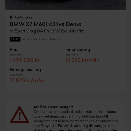
Jönköping
BMW X7 M60i xDrive Demo
M Sport Drag DA Pro B W Exclusiv Pkt
2026
•
990 mil
•
Bensin
DEMO
Pris
Finansiering
Inkl. moms
Inkl. moms
1 499 500 kr
17 393 kr/mån
Företagsleasing
Exkl. moms
13 845 kr/mån
Att låna kostar pengar!
Om du inte kan betala tillbaka skulden i tid riskerar
du en betalningsanmärkning. Det kan leda till
svårigheter att få hyra bostad, teckna abonnemang
och få nya lån. För stöd, vänd dig till budget- och
skuldrådgivningen i din kommun. Kontaktuppgifter