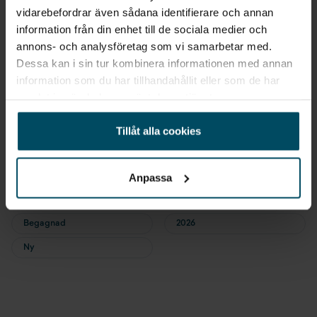
E-POST
vidarebefordrar även sådana identifierare och annan
Bevaka
information från din enhet till de sociala medier och
annons- och analysföretag som vi samarbetar med.
Alla personuppgifter som skickas in till Holmgrens kommer att
Dessa kan i sin tur kombinera informationen med annan
behandlas enligt bestämmelserna i EU:s dataskyddsförordningen
information som du har tillhandahållit eller som de har
(GDPR).
Här
kan du läsa mer om hur vi behandlar dina
personuppgifter.
samlat in när du har använt deras tjänster.
Tillåt alla cookies
Snabblänkar
Anpassa
Ny / Begagnad
Årsmodell
Begagnad
2026
Ny