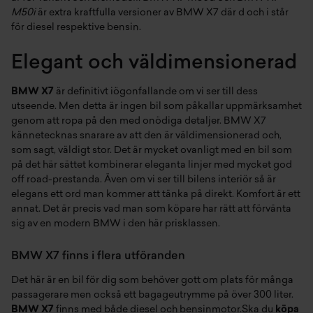
M50i
är extra kraftfulla versioner av BMW X7 där d och i står
för diesel respektive bensin.
Elegant och väldimensionerad
BMW X7
är definitivt iögonfallande om vi ser till dess
utseende. Men detta är ingen bil som påkallar uppmärksamhet
genom att ropa på den med onödiga detaljer. BMW X7
kännetecknas snarare av att den är väldimensionerad och,
som sagt, väldigt stor. Det är mycket ovanligt med en bil som
på det här sättet kombinerar eleganta linjer med mycket god
off road-prestanda. Även om vi ser till bilens interiör så är
elegans ett ord man kommer att tänka på direkt. Komfort är ett
annat. Det är precis vad man som köpare har rätt att förvänta
sig av en modern BMW i den här prisklassen.
BMW X7 finns i flera utföranden
Det här är en bil för dig som behöver gott om plats för många
passagerare men också ett bagageutrymme på över 300 liter.
BMW X7
finns med både diesel och bensinmotor.Ska du
köpa