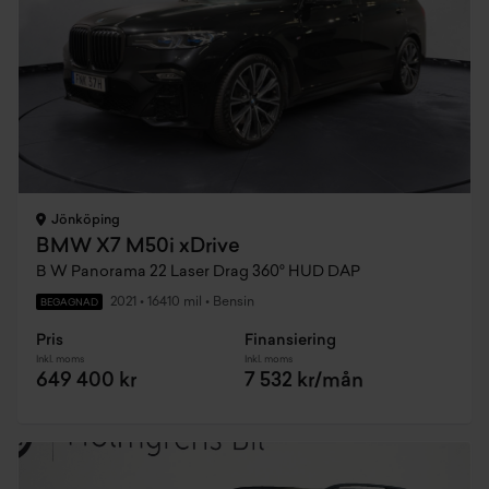
Jönköping
BMW X7 M50i xDrive
B W Panorama 22 Laser Drag 360° HUD DAP
2021
•
16410 mil
•
Bensin
BEGAGNAD
Pris
Finansiering
Inkl. moms
Inkl. moms
649 400 kr
7 532 kr/mån