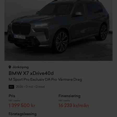
Jönköping
BMW X7 xDrive40d
M Sport Pro Exclusiv DA Pro Värmare Drag
2026
•
0 mil
•
Diesel
NY
Pris
Finansiering
Inkl. moms
Inkl. moms
1 399 500 kr
16 233 kr/mån
Företagsleasing