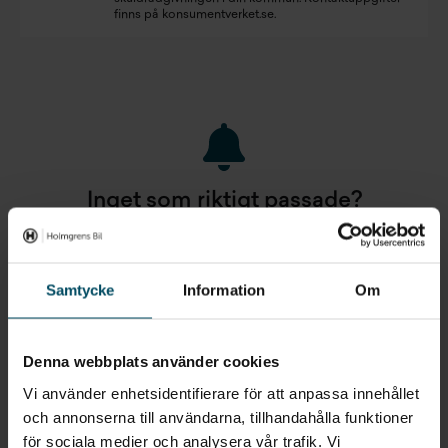
finns på
konsumentverket.se
.
Inget som riktigt passade?
STARTA EN BEVAKNING AV:
BMW
X-SERIE
Samtycke
Information
Om
Jag vill starta en bevakning
Denna webbplats använder cookies
Fyll in din e-postadress så skickar vi ett mail direkt
Vi använder enhetsidentifierare för att anpassa innehållet
när vi får in fordon som motsvarar din sökning.
och annonserna till användarna, tillhandahålla funktioner
för sociala medier och analysera vår trafik. Vi