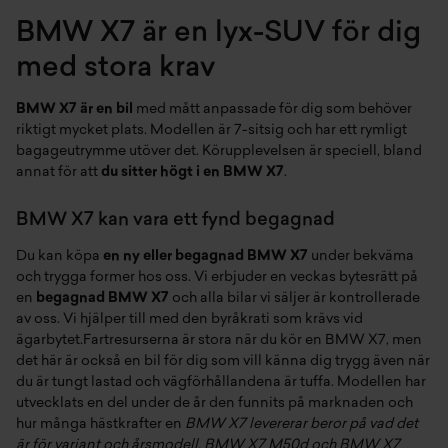
BMW X7 är en lyx-SUV för dig
med stora krav
BMW X7 är en bil
med mått anpassade för dig som behöver
riktigt mycket plats. Modellen är 7-sitsig och har ett rymligt
bagageutrymme utöver det. Körupplevelsen är speciell, bland
annat för att
du sitter högt i en BMW X7
.
BMW X7 kan vara ett fynd begagnad
Du kan köpa
en ny eller begagnad BMW X7
under bekväma
och trygga former hos oss. Vi erbjuder en veckas bytesrätt på
en
begagnad BMW X7
och alla bilar vi säljer är kontrollerade
av oss. Vi hjälper till med den byråkrati som krävs vid
ägarbytet.Fartresurserna är stora när du kör en BMW X7, men
det här är också en bil för dig som vill känna dig trygg även när
du är tungt lastad och vägförhållandena är tuffa. Modellen har
utvecklats en del under de år den funnits på marknaden och
hur många hästkrafter en
BMW X7 levererar beror på vad det
är för variant och årsmodell. BMW X7 M50d och BMW X7