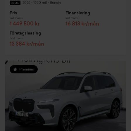
2026
•
1990 mil
•
Bensin
DEMO
Pris
Finansiering
Inkl. moms
Inkl. moms
1 449 500 kr
16 813 kr/mån
Företagsleasing
Exkl. moms
13 384 kr/mån
Premium