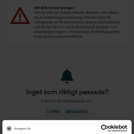
Att låna kostar pengar!
Om du inte kan betala tillbaka skulden i tid riskerar
du en betalningsanmärkning. Det kan leda till
svårigheter att få hyra bostad, teckna abonnemang
och få nya lån. För stöd, vänd dig till budget- och
skuldrådgivningen i din kommun. Kontaktuppgifter
finns på
konsumentverket.se
.
Inget som riktigt passade?
STARTA EN BEVAKNING AV:
CUPRA
BEGAGNAD