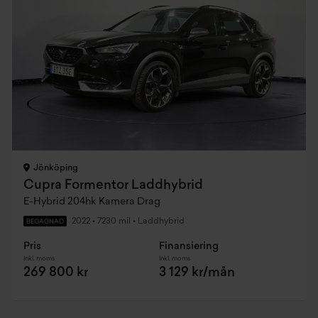
Jönköping
Cupra Formentor Laddhybrid
E-Hybrid 204hk Kamera Drag
2022
•
7230 mil
•
Laddhybrid
BEGAGNAD
Pris
Finansiering
Inkl. moms
Inkl. moms
269 800 kr
3 129 kr/mån