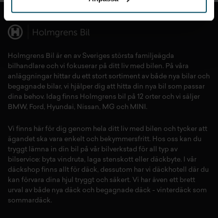
Holmgrens Bil är en av Sveriges största familjeägda
bilhandlare och vi fokuserar på ditt liv med bilen. På våra
anläggningar hittar du ett stort sortiment av både
nya bilar
och
begagnade bilar,
vi hjälper dig att hitta din
nya bil
som passar
dina behov. Idag finns Holmgrens bil på 12 orter och vi säljer
BMW
,
Ford
,
Hyundai
,
Nissan
,
MG
och
MINI
.
Vi finns här för dig genom hela ditt liv med bilen och tycker att
ägandet ska vara enkelt och bekymmersfritt. Hos oss kan du
tryggt lämna in din bil på vår
bilverkstad
för all typ av
bilservice:
byta vindruta,
laga stenskott
eller
däckbyte
. I vår
däckshop
finns allt för
däck
,
dessutom har vi
däckhotell
d
är du
kan förvara dina
hjul
tryggt och säkert.
Vi har även ett brett
urval av både
nya däck
och
begagnade däck
-
vinterdäck
som
sommardäck.