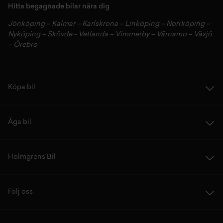
Hitta begagnade bilar nära dig
Jönköping
–
Kalmar
–
Karlskrona
–
Linköping
–
Norrköping
–
Nyköping
–
Skövde
-
Vetlanda
–
Vimmerby
–
Värnamo
–
Växjö
–
Örebro
Köpa bil
Äga bil
Holmgrens Bil
Följ oss