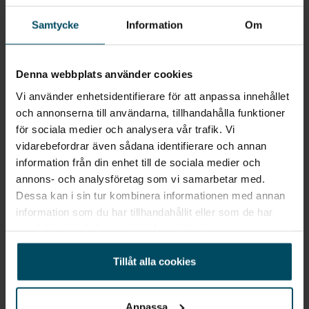
Jag vill starta en bevakning
Fyll in din e-postadress så skickar vi ett mail direkt
Samtycke
Information
Om
när vi får in fordon som motsvarar din sökning.
Denna webbplats använder cookies
E-POST
Bevaka
Vi använder enhetsidentifierare för att anpassa innehållet
och annonserna till användarna, tillhandahålla funktioner
Alla personuppgifter som skickas in till Holmgrens kommer att
för sociala medier och analysera vår trafik. Vi
behandlas enligt bestämmelserna i EU:s dataskyddsförordningen
vidarebefordrar även sådana identifierare och annan
(GDPR).
Här
kan du läsa mer om hur vi behandlar dina
information från din enhet till de sociala medier och
personuppgifter.
annons- och analysföretag som vi samarbetar med.
Dessa kan i sin tur kombinera informationen med annan
information som du har tillhandahållit eller som de har
samlat in när du har använt deras tjänster.
Tillåt alla cookies
Snabblänkar
Till toppen
Anpassa