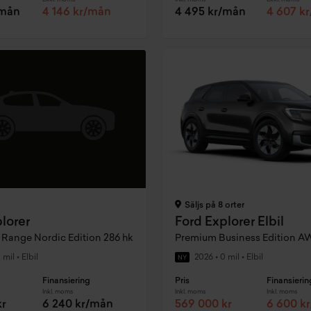
/mån
4 146 kr/mån
4 495 kr/mån
4 607 k
Säljs på 8 orter
lorer
Ford Explorer Elbil
Range Nordic Edition 286 hk
 mil
•
Elbil
2026
•
0 mil
•
Elbil
NY
Finansiering
Pris
Finansierin
Inkl. moms
Inkl. moms
Inkl. moms
kr
6 240 kr/mån
569 000 kr
6 600 k