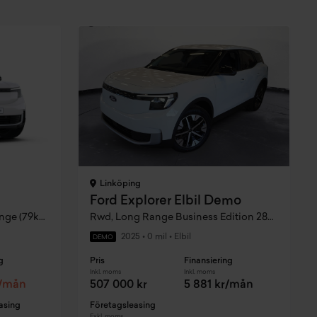
Linköping
Ford Explorer Elbil Demo
Nordic Edition RWD, Long range (79kWh)
Rwd, Long Range Business Edition 286 hk 602km
2025
•
0 mil
•
Elbil
DEMO
g
Pris
Finansiering
Inkl. moms
Inkl. moms
r/mån
507 000 kr
5 881 kr/mån
asing
Företagsleasing
Exkl. moms