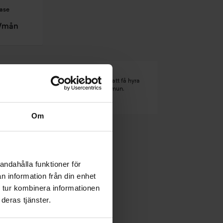
ease
r/mån
nmärkning. Det kan leda till svårigheter att få hyra
budget- och skuldrådgivningen i din kommun.
Om
andahålla funktioner för
n information från din enhet
 tur kombinera informationen
deras tjänster.