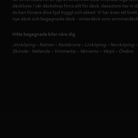
däckbyte
. I vår
däckshop
finns allt för
däck
,
dessutom har vi
d
du kan förvara dina
hjul
tryggt och säkert.
Vi har även ett brett
nya däck
och
begagnade däck
-
vinterdäck
som
sommardäck
Hitta begagnade bilar nära dig
Jönköping
–
Kalmar
–
Karlskrona
–
Linköping
–
Norrköping
Skövde
-
Vetlanda
–
Vimmerby
–
Värnamo
–
Växjö
–
Örebro