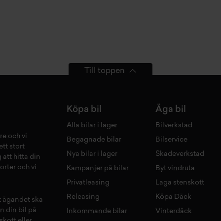
Till toppen
Köpa bil
Äga bil
Alla bilar i lager
Bilverkstad
re och vi
Begagnade bilar
Bilservice
tt stort
Nya bilar i lager
Skadeverkstad
 att hitta din
orter och vi
Kampanjer på bilar
Byt vindruta
Privatleasing
Laga stenskott
Releasing
Köpa Däck
tt ägandet ska
n din bil på
Inkommande bilar
Vinterdäck
skott
eller