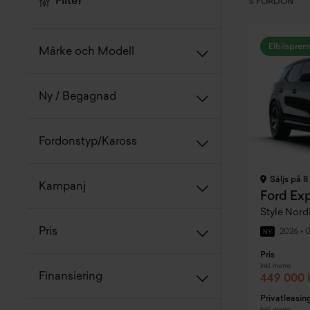
Filter
5 FORDON
Elbilsprem
Märke och Modell
Ny / Begagnad
Fordonstyp/Kaross
Säljs på 8
Kampanj
Ford Exp
Style Nor
Pris
2026
•
0
NY
Pris
Inkl. moms
Finansiering
449 000 
Privatleasin
Inkl. moms