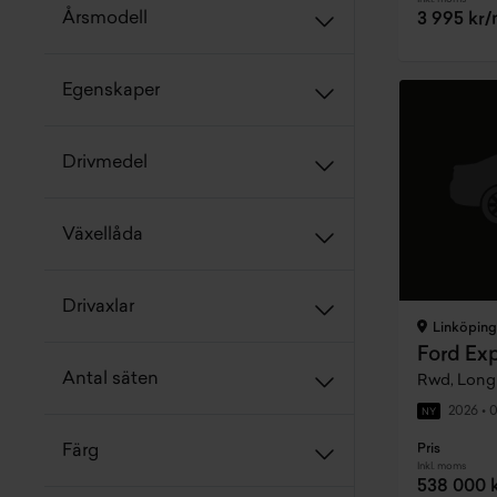
Årsmodell
3 995 kr
Egenskaper
Drivmedel
Växellåda
Drivaxlar
Linköping
Ford Exp
Antal säten
Rwd, Long 
2026
•
0
NY
Pris
Färg
Inkl. moms
538 000 