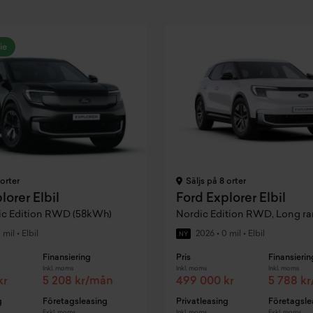
ie
 orter
Säljs på 8 orter
lorer Elbil
Ford Explorer Elbil
dic Edition RWD (58kWh)
 mil
•
Elbil
2026
•
0 mil
•
Elbil
NY
Finansiering
Pris
Finansierin
Inkl. moms
Inkl. moms
Inkl. moms
kr
5 208 kr/mån
499 000 kr
5 788 k
g
Företagsleasing
Privatleasing
Företagsle
Exkl. moms
Inkl. moms
Exkl. moms