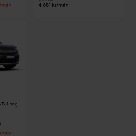
r/mån
4 681 kr/mån
Premium Business Edition AWD, Long range (77kWh)
g
r/mån