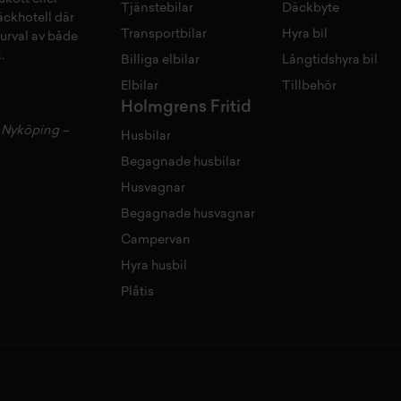
Tjänstebilar
Däckbyte
äckhotell
d
är
Transportbilar
Hyra bil
 urval av både
.
Billiga elbilar
Långtidshyra bil
Elbilar
Tillbehör
Holmgrens Fritid
–
Nyköping
–
Husbilar
Begagnade husbilar
Husvagnar
Begagnade husvagnar
Campervan
Hyra husbil
Plåtis