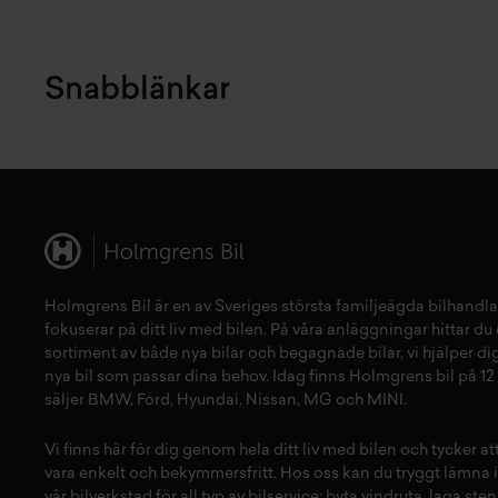
Snabblänkar
Holmgrens Bil är en av Sveriges största familjeägda bilhandla
fokuserar på ditt liv med bilen. På våra anläggningar hittar du e
sortiment av både
nya bilar
och
begagnade bilar,
vi hjälper dig
nya bil
som passar dina behov. Idag finns Holmgrens bil på 12 
säljer
BMW
,
Ford
,
Hyundai
,
Nissan
,
MG
och
MINI
.
Vi finns här för dig genom hela ditt liv med bilen och tycker a
vara enkelt och bekymmersfritt. Hos oss kan du tryggt lämna i
vår
bilverkstad
för all typ av
bilservice:
byta vindruta,
laga sten