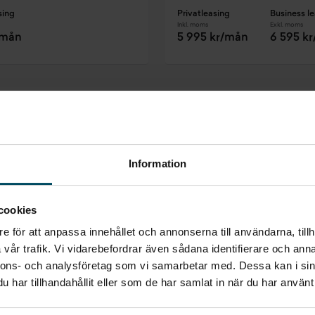
sing
Privatleasing
Business l
Inkl. moms
Exkl. moms
/mån
5 995 kr/mån
6 595 k
Att låna kostar pengar!
Om du inte kan betala tillbaka skulden i tid riskerar du en betalningsa
bostad, teckna abonnemang och få nya lån. För stöd, vänd dig till 
Kontaktuppgifter finns på
konsumentverket.se
.
Information
cookies
e för att anpassa innehållet och annonserna till användarna, tillh
vår trafik. Vi vidarebefordrar även sådana identifierare och anna
nnons- och analysföretag som vi samarbetar med. Dessa kan i sin
Inget som riktigt
har tillhandahållit eller som de har samlat in när du har använt 
passade?