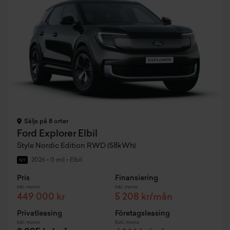
Säljs på 8 orter
Ford Explorer Elbil
Style Nordic Edition RWD (58kWh)
2026
•
0 mil
•
Elbil
NY
Pris
Finansiering
Inkl. moms
Inkl. moms
449 000 kr
5 208 kr/mån
Privatleasing
Företagsleasing
Inkl. moms
Exkl. moms