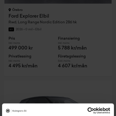
Örebro
Ford Explorer Elbil
Rwd, Long Range Nordic Edition 286 hk
2026
•
0 mil
•
Elbil
NY
Pris
Finansiering
Inkl. moms
Inkl. moms
499 000 kr
5 788 kr/mån
Privatleasing
Företagsleasing
Inkl. moms
Exkl. moms
4 495 kr/mån
4 607 kr/mån