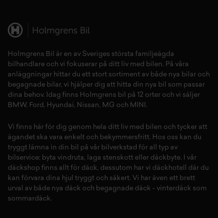
Holmgrens Bil är en av Sveriges största familjeägda
bilhandlare och vi fokuserar på ditt liv med bilen. På våra
anläggningar hittar du ett stort sortiment av både
nya bilar
och
begagnade bilar,
vi hjälper dig att hitta din
nya bil
som passar
dina behov. Idag finns Holmgrens bil på 12 orter och vi säljer
BMW
,
Ford
,
Hyundai
,
Nissan
,
MG
och
MINI
.
Vi finns här för dig genom hela ditt liv med bilen och tycker att
ägandet ska vara enkelt och bekymmersfritt. Hos oss kan du
tryggt lämna in din bil på vår
bilverkstad
för all typ av
bilservice:
byta vindruta,
laga stenskott
eller
däckbyte
. I vår
däckshop
finns allt för
däck
,
dessutom har vi
däckhotell
d
är du
kan förvara dina
hjul
tryggt och säkert.
Vi har även ett brett
urval av både
nya däck
och
begagnade däck
-
vinterdäck
som
sommardäck.