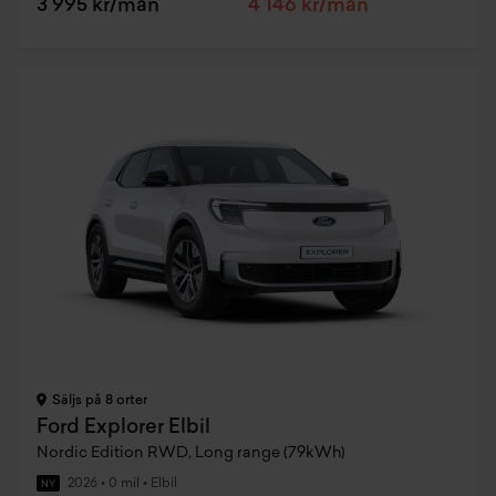
3 995 kr/mån
4 146 kr/mån
Säljs på 8 orter
Ford Explorer Elbil
Nordic Edition RWD, Long range (79kWh)
2026
•
0 mil
•
Elbil
NY