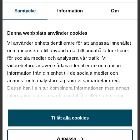
Samtycke
Information
Om
Denna webbplats använder cookies
Vi använder enhetsidentifierare för att anpassa innehållet
och annonserna till användarna, tillhandahålla funktioner
Säljs på 8 orter
för sociala medier och analysera vår trafik. Vi
Ford Explorer Elbil
vidarebefordrar även sådana identifierare och annan
Premium Business Edition AWD, Long range (77kWh)
information från din enhet till de sociala medier och
2026
•
0 mil
•
Elbil
NY
annons- och analysföretag som vi samarbetar med.
Pris
Finansiering
Dessa kan i sin tur kombinera informationen med annan
Inkl. moms
Inkl. moms
information som du har tillhandahållit eller som de har
569 000 kr
6 600 kr/mån
samlat in när du har använt deras tjänster.
Privatleasing
Business lease
Inkl. moms
Exkl. moms
Tillåt alla cookies
5 995 kr/mån
6 595 kr/mån
Anpassa