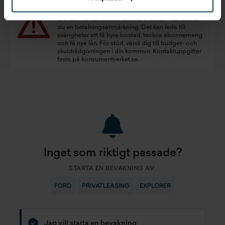
Att låna kostar pengar!
Om du inte kan betala tillbaka skulden i tid riskerar
du en betalningsanmärkning. Det kan leda till
svårigheter att få hyra bostad, teckna abonnemang
och få nya lån. För stöd, vänd dig till budget- och
skuldrådgivningen i din kommun. Kontaktuppgifter
finns på
konsumentverket.se
.
Inget som riktigt passade?
STARTA EN BEVAKNING AV:
FORD
PRIVATLEASING
EXPLORER
Jag vill starta en bevakning